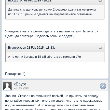
bax125, on 02 Feb 2015 - 18:12:
Да тоже слышал условия сдачи 2 очереди сдача так же школы
но 11,12 .13 раньше сдаются на квартал чем все остальные
Я надеюсь начать ремонт делать в начале лета))) Не хочется
ждать до сентября..Надеюсь раньше сдадут!)
Brunetka, on 02 Feb 2015 - 18:13:
А не могли бы еще и 18-ый сфотать за компанию?))
Постараюсь!)
xEpypr
03 Feb 2015
Звонил. Сказали на финишной прямой, но при этом по поводу
цены забронированных ничего не знают, что то мне подсказывает
подрастеееееееееет. И по поводу того что в феврале тоже
неуверенны как то. Воющем наши деньги прок прокручивают, а