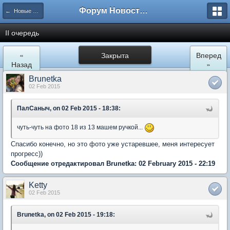
Форум Новостройки
← Новые Водники
II очередь
«
Закрыта
Вперед
Назад
»
Brunetka
02 Feb 2015
ПалСаныч, on 02 Feb 2015 - 18:38:
чуть-чуть на фото 18 из 13 машем ручкой...
Спасибо конечно, но это фото уже устаревшее, меня интересует
прогресс))
Сообщение отредактировал Brunetka: 02 February 2015 - 22:19
Ketty
02 Feb 2015
Brunetka, on 02 Feb 2015 - 19:18: