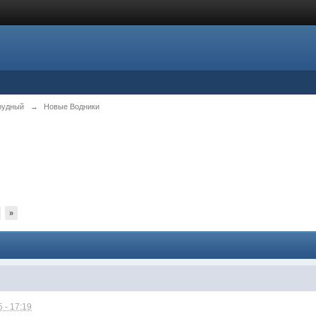
рудный
→
Новые Водники
»
 - 17:19