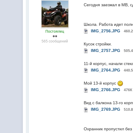
Сегодня заезжал в МВ, с
Школа. Работа идет пол
IMG_2756.JPG
460.
Постоялец
565 сообщений
Кусок стройки.
IMG_2757.JPG
505.
11-й корпус, начали стек
IMG_2764.JPG
440.
Мой 13-й корпус
IMG_2766.JPG
476К
Вид с балкона 13-го корп
IMG_2769.JPG
510.
Охранник пропустил без 