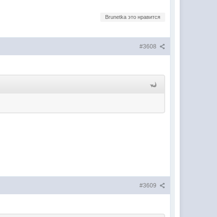
Brunetka это нравится
#3608
#3609