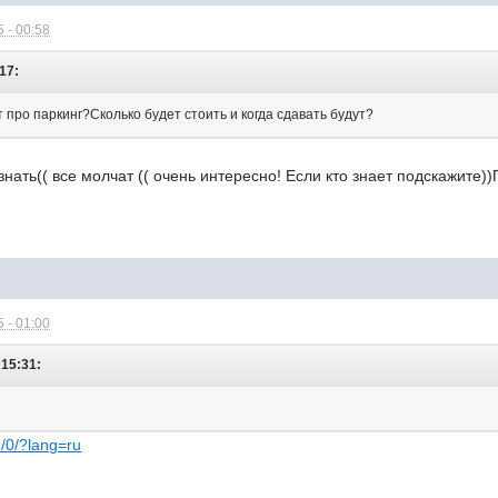
 - 00:58
:17:
т про паркинг?Сколько будет стоить и когда сдавать будут?
знать(( все молчат (( очень интересно! Если кто знает подскажите)
 - 01:00
 15:31:
8/0/?lang=ru