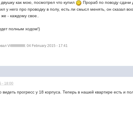
 двушку как мою, посмотрел что купил
Прораб по поводу сдачи д
сил у него про проводку в полу, есть ли смысл менять, он сказал в
 же - каждому свое..
идет полным ходом!)
itttttttttttttttt: 04 February 2015 - 17:41
 - 18:00
 видеть прогресс у 18 корпуса. Теперь в нашей квартире есть и пол