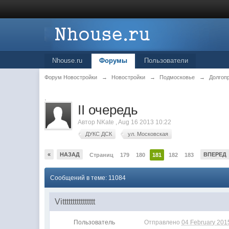
Nhouse.ru
Форумы
Пользователи
Форум Новостройки
→
Новостройки
→
Подмосковье
→
Долгоп
.
II очередь
Автор
NKate
,
Aug 16 2013 10:22
ДУКС ДСК
ул. Московская
«
НАЗАД
ВПЕРЕД
Страниц
179
180
181
182
183
Сообщений в теме: 11084
Vitttttttttttttttt
Пользователь
Отправлено
04 February 2015