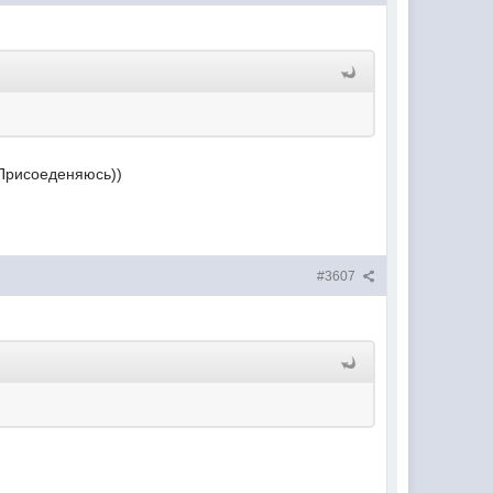
)Присоеденяюсь))
#3607