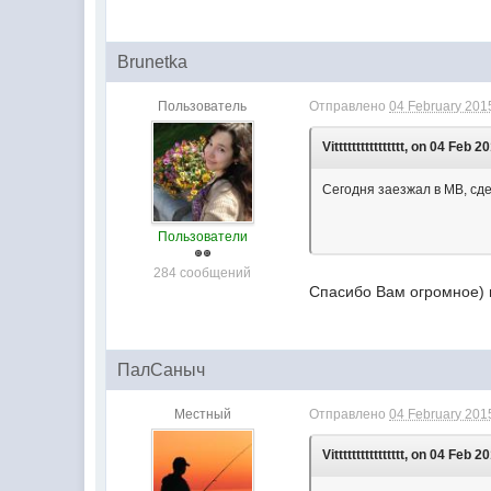
Brunetka
Пользователь
Отправлено
04 February 2015
Vitttttttttttttttt, on 04 Feb 2
Сегодня заезжал в МВ, сд
Пользователи
284 сообщений
Спасибо Вам огромное) п
ПалСаныч
Местный
Отправлено
04 February 2015
Vitttttttttttttttt, on 04 Feb 2