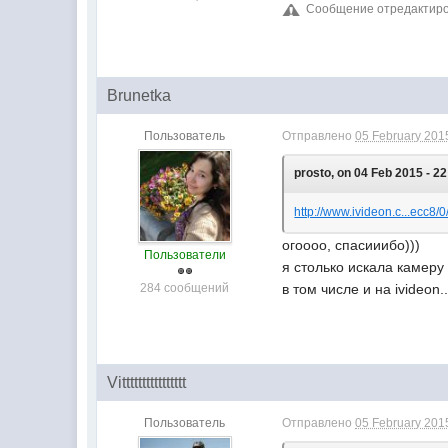
Сообщение отредактирова
Brunetka
Пользователь
Отправлено
05 February 2015
prosto, on 04 Feb 2015 - 22
http://www.ivideon.c...ecc8/
огоооо, спасииибо)))
Пользователи
я столько искала камеру
284 сообщений
в том числе и на ivideon..
Vitttttttttttttttt
Пользователь
Отправлено
05 February 2015