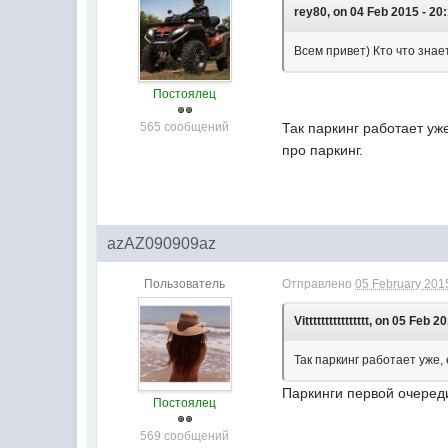
rey80, on 04 Feb 2015 - 20
Всем привет) Кто что знае
Постоялец
565 сообщений
Так паркинг работает уж
про паркинг.
azAZ090909az
Пользователь
Отправлено
05 February 2015
Vitttttttttttttttt, on 05 Feb 2
Так паркинг работает уже,
Паркинги первой очереди
Постоялец
569 сообщений