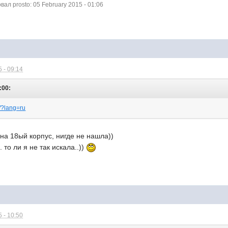
л prosto: 05 February 2015 - 01:06
 - 09:14
:00:
0/?lang=ru
 на 18ый корпус, нигде не нашла))
. то ли я не так искала..))
 - 10:50