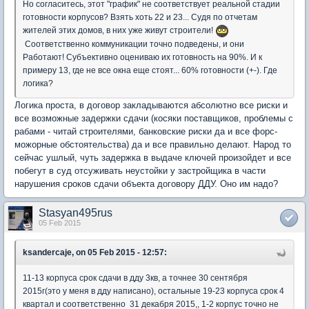
Но согласитесь, этот "график" не соответствует реальной стадии
готовности корпусов? Взять хоть 22 и 23... Судя по отчетам
жителей этих домов, в них уже живут строители!
Соответственно коммуникации точно подведены, и они
Работают! Субъективно оцениваю их готовность на 90%. И к
примеру 13, где не все окна еще стоят... 60% готовности (+-). Где
логика?
Логика проста, в договор закладываются абсолютно все риски и
все возможные задержки сдачи (косяки поставщиков, проблемы с
рабами - читай строителями, банковские риски да и все форс-
можорные обстоятельства) да и все правильно делают. Народ то
сейчас ушлый, чуть задержка в выдаче ключей произойдет и все
побегут в суд отсуживать неустойки у застройщика в части
нарушения сроков сдачи объекта договору ДДУ. Оно им надо?
Stasyan495rus
05 Feb 2015
ksandercaje, on 05 Feb 2015 - 12:57:
11-13 корпуса срок сдачи в дду 3кв, а точнее 30 сентября
2015г(это у меня в дду написано), остальные 19-23 корпуса срок 4
квартал и соответственно 31 декабря 2015,, 1-2 корпус точно не