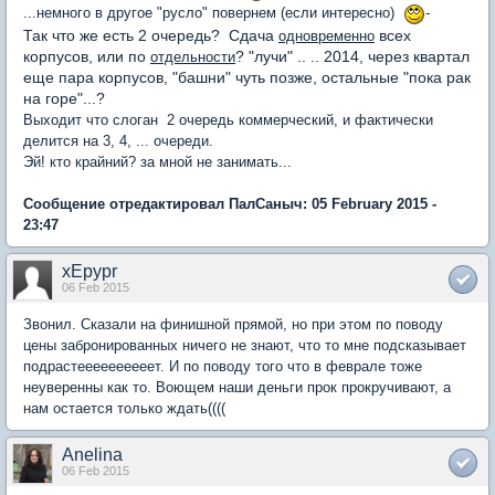
...немного в другое "русло" повернем (если интересно)
-
Так что же есть 2 очередь? Cдача
всех
одновременно
корпусов, или по
? "лучи" .. .. 2014, через квартал
отдельности
еще пара корпусов, "башни" чуть позже, остальные "пока рак
на горе"...?
Выходит что слоган 2 очередь коммерческий, и фактически
делится на 3, 4, ... очереди.
Эй! кто крайний? за мной не занимать...
Сообщение отредактировал ПалСаныч: 05 February 2015 -
23:47
xEpypr
06 Feb 2015
Звонил. Сказали на финишной прямой, но при этом по поводу
цены забронированных ничего не знают, что то мне подсказывает
подрастеееееееееет. И по поводу того что в феврале тоже
неуверенны как то. Воющем наши деньги прок прокручивают, а
нам остается только ждать((((
Anelina
06 Feb 2015