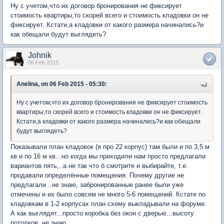
Ну с учетом,что их договор бронирования не фиксирует
стоимость квартиры,то скорей всего и стоимость кладовки он не
фиксирует. Кстати,а кладовки от какого размера начинались?и
как обещали будут выглядеть?
Johnik
06 Feb 2015
Anelina, on 06 Feb 2015 - 05:30:
Ну с учетом,что их договор бронирования не фиксирует стоимость
квартиры,то скорей всего и стоимость кладовки он не фиксирует.
Кстати,а кладовки от какого размера начинались?и как обещали
будут выглядеть?
Показывали план кладовок (я про 22 корпус) там были и по 3,5 м
кв и по 16 м кв...но когда мы приходили нам просто предлагали
вариантов пять,..а не так что б смотрите и выбирайте, т.е.
продавали определённые помещения. Почему другие не
предлагали ..не знаю, забронированные ранее были уже
отмечены и их было совсем не много 5-6 помещений. Кстате по
кладовкам в 1-2 корпусах план схему выкладывали на форуме.
А как выглядят...просто коробка без окон с дверью...высоту
потолков .не знаю.