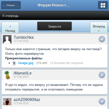
Форум Новостройки
← Новые Водники
II очередь
«
Закрыта
Вперед
Назад
»
Turistochka
17 Feb 2015
Только мне кажется странным, что батарея вверху на лестнице?
Опять фото перевёрнутое
Прикрепленные файлы
image.jpg
276.48К
12 Количество загрузок:
iMarseilLe
17 Feb 2015
Я где-то видел, что вверху устанавливают. Потому что ее задача
отогревать перекрытия, а не отапливать помещение.
azAZ090909az
17 Feb 2015