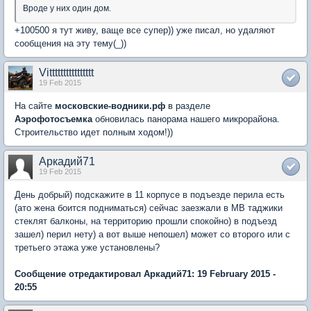
Вроде у них один дом.
+100500 я тут живу, ваще все супер)) уже писал, но удаляют
сообщения на эту тему(_))
Vitttttttttttttttt
19 Feb 2015
На сайте
московские-водники.рф
в разделе
Аэрофотосъемка
обновилась панорама нашего микрорайона.
Строительство идет полным ходом!))
Аркадий71
19 Feb 2015
День добрый) подскажите в 11 корпусе в подъезде перила есть
(ато жена боится подниматься) сейчас заезжали в МВ таджики
стеклят балконы, на территорию прошли спокойно) в подъезд
зашел) перил нету) а вот выше непошел) может со второго или с
третьего этажа уже установлены?
Сообщение отредактировал Аркадий71: 19 February 2015 -
20:55