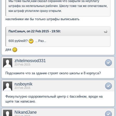
Мы тоже были,нам сказал охранник что закрыли за неуплату
штрафа за нелегальных рабочих. Школу тоже так же опечатовали,
как штраф уплатили сразу открыли.
нахлебники им бы только штрафы выписывать
ПалСаныч, on 22 Feb 2015 - 19:50:
600 рублей!?
... Раз...
два
zhitelmosvod331
23 Feb 2015
Подскажите что за здание строят около школы и 8 корпуса?
rusboynik
23 Feb 2015
Физкультурно оздоровительный центр с бассейном, вроде на
щите так написано.
NikandJane
23 Feb 2015