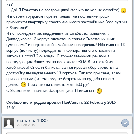
???
... Да! Я Работаю на застройщика! (только на кол не сажайте)
.
И в своем трудовом порыве, решил на последние гроши
приобрести квартиру у своего любимого застройщика "ооо пупкин
и бармалей"...
И по последним разведданным из штаба застройщика...
Докладываю: 13 корпус опечатан в связи с "масленичными
гуляньями" и подготовкой к майским праздникам! Ибо именно 13
корпус (по числу) подходит для корпоративного открытия и
запуска в строй 2 очереди! С торжественными речами и
последующим банкетом на всех жителей М.В. и гостей из
Хлебниково! Опосля банкета, запланирован сбор средств на
достройку вышеуказанного 13 корпуса. Так что при себе, всем
приглашенным ( и тем кому не безразлична судьба нашего
домика
), желательно иметь хоть 500 руб.
C Уважением, наемник Застройщика, ПалСаныч.
Сообщение отредактировал ПалСаныч: 22 February 2015 -
23:01
marianna1980
22 Feb 2015