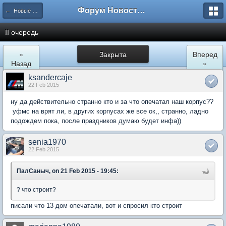
Форум Новостройки
← Новые Водники
II очередь
«
Закрыта
Вперед
Назад
»
ksandercaje
22 Feb 2015
ну да действительно странно кто и за что опечатал наш корпус??
уфмс на врят ли, в других корпусах же все ок,, странно, ладно
подождем пока, после праздников думаю будет инфа))
senia1970
22 Feb 2015
ПалСаныч, on 21 Feb 2015 - 19:45:
? что строит?
писали что 13 дом опечатали, вот и спросил кто строит