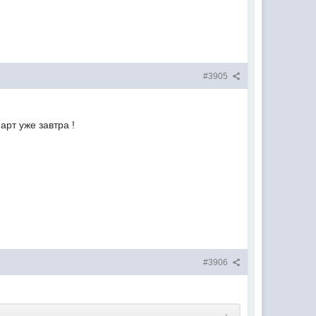
#3905
арт уже завтра !
#3906