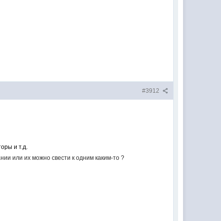
#3912
оры и т.д.
ии или их можно свести к одним каким-то ?