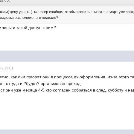
12:05:
вкам( цену узнать ), манагер сообщил чтобы звонили в марте, а март уже завт
кладовки расположены в подвале?
млены и какой доступ к ним?
 - 19:01
но, как они говорят они в процессе их оформления, из-за этого так
л- оттуда и ?будет? организован проход.
ст они уже месяца 4-5 кто согласен собраться в след. субботу и н