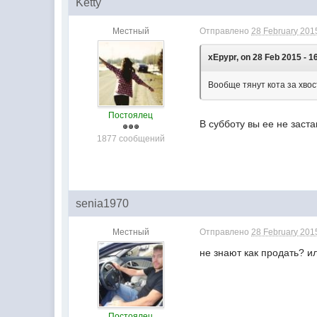
Ketty
Местный
Отправлено
28 February 2015
xEpypr, on 28 Feb 2015 - 1
Вообще тянут кота за хвос
Постоялец
В субботу вы ее не заст
1877 сообщений
senia1970
Местный
Отправлено
28 February 2015
не знают как продать? ил
Постоялец