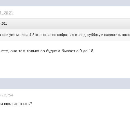
 - 20:21
6:01:
т они уже месяца 4-5 кто согласен собраться в след. субботу и навестить гос
анете, она там только по будням бывает с 9 до 18
 - 21:54
и сколько взять?