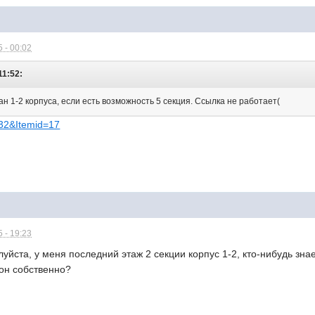
 - 00:02
11:52:
н 1-2 корпуса, если есть возможность 5 секция. Ссылка не работает(
=32&Itemid=17
 - 19:23
уйста, у меня последний этаж 2 секции корпус 1-2, кто-нибудь знае
кон собственно?