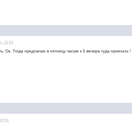
 - 22:53
ть. Ок. Тогда предлагаю в пятницу часам к 5 вечера туда приехать !
 17:01