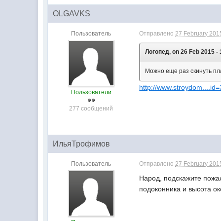
OLGAVKS
Пользователь
Отправлено
27 February 2015
Логопед, on 26 Feb 2015 - 
Можно еще раз скинуть пла
http://www.stroydom....id
Пользователи
277 сообщений
ИльяТрофимов
Пользователь
Отправлено
27 February 2015
Народ, подскажите пожал
подоконника и высота о