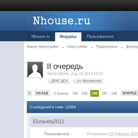
Nhouse.ru
Форумы
Пользователи
Форум Новостройки
→
Новостройки
→
Подмосковье
→
Долгоп
.
II очередь
Автор
NKate
,
Aug 16 2013 10:22
ДУКС ДСК
ул. Московская
«
НАЗАД
ВПЕРЕД
Страниц
194
195
196
197
198
Сообщений в теме: 11084
Elizaveta2012
Пользователь
Отправлено
25 February 2015