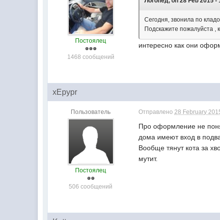
Логопед, on 28 Feb 2015 - 
Сегодня, звонила по кладо
Подскажите пожалуйста , 
Постоялец
интересно как они офор
1468 сообщений
xEpypr
Пользователь
Отправлено
28 February 2015
Про оформление не понят
дома имеют вход в подва
Вообще тянут кота за хво
мутит.
Постоялец
506 сообщений