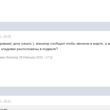
 - 15:05
довкам( цену узнать ), манагер сообщил чтобы звонили в марте, а м
, кладовки расположены в подвале?
л Логопед: 28 February 2015 - 17:11
 - 18:21