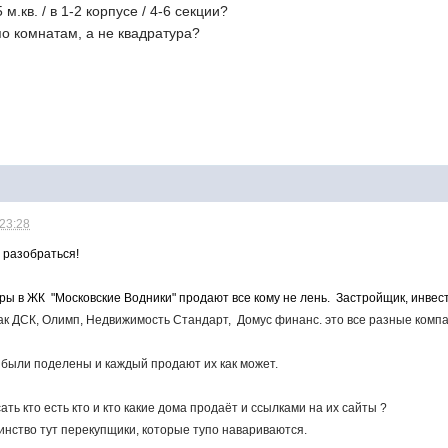
м.кв. / в 1-2 корпусе / 4-6 секции?
по комнатам, а не квадратура?
 23:28
 разобраться!
ры в ЖК "Московские Водники" продают все кому не лень. Застройщик, инвест
ак ДСК, Олимп, Недвижимость Стандарт, Домус финанс. это все разные компан
 были поделены и каждый продают их как может.
ать кто есть кто и кто какие дома продаёт и ссылками на их сайты ?
нство тут перекупщики, которые тупо навариваются.