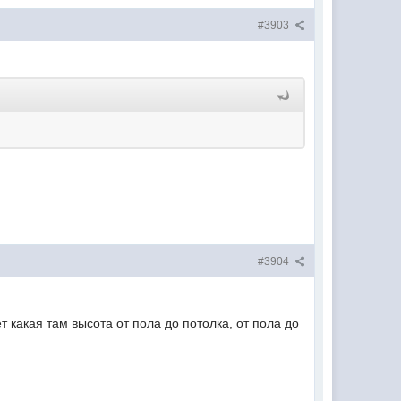
#3903
#3904
т какая там высота от пола до потолка, от пола до