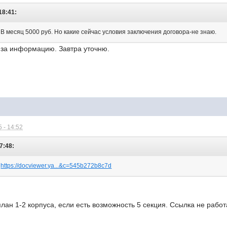
18:41:
. В месяц 5000 руб. Но какие сейчас условия заключения договора-не знаю.
 за информацию. Завтра уточню.
 - 14:52
7:48:
а
https://docviewer.ya...&c=545b272b8c7d
лан 1-2 корпуса, если есть возможность 5 секция. Ссылка не работ