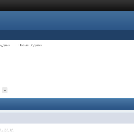
рудный
→
Новые Водники
»
 - 23:16