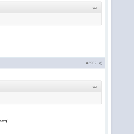
#3902
ает(