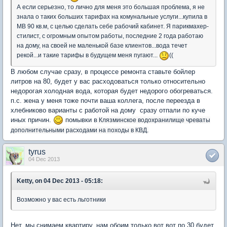
А если серьезно, то лично для меня это большая проблема, я не
знала о таких больших тарифах на комунальные услуги...купила в
МВ 90 кв.м, с целью сделать себе рабочий кабинет. Я парикмахер-
стилист, с огромным опытом работы, последние 2 года работаю
на дому, на своей не маленькой базе клиентов...вода течет
рекой...и такие тарифы в будущем меня пугают...
((
В любом случае сразу, в процессе ремонта ставьте бойлер
литров на 80, будет у вас расходоваться только относительно
недорогая холодная вода, которая будет недорого обогреваться.
п.с. жена у меня тоже почти ваша коллега, после переезда в
хлебниково варианты с работой на дому сразу отпали по куче
иных причин.
помывки в
Клязминское водохранилище чреваты
дополнительными расходами на походы в КВД.
tyrus
04 Dec 2013
Ketty, on 04 Dec 2013 - 05:18:
Возможно у вас есть льготники
Нет, мы снимаем квартиру, нам обоим только вот вот по 30 будет,