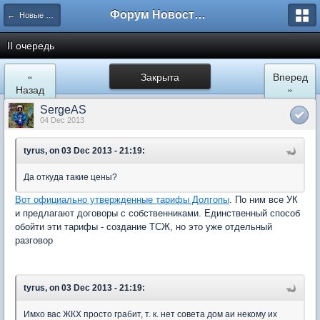
Форум Новостройки
← Новые Водники
II очередь
«
Закрыта
Вперед
Назад
»
SergeAS
04 Dec 2013
tyrus, on 03 Dec 2013 - 21:19:
Да откуда такие цены?
Вот официально утвержденные тарифы Долгопы
. По ним все УК
и предлагают договоры с собственниками. Единственный способ
обойти эти тарифы - создание ТСЖ, но это уже отдельный
разговор
tyrus, on 03 Dec 2013 - 21:19:
Имхо вас ЖКХ просто грабит, т. к. нет совета дом аи некому их