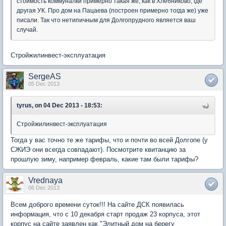
стоимость коммуналки примерно такая же, как в Хлебниково, где
другая УК. Про дом на Пацаева (построен примерно тогда же) уже
писали. Так что нетипичным для Долгопрудного является ваш
случай.
Стройжилинвест-эксплуатация
SergeAS
05 Dec 2013
tyrus, on 04 Dec 2013 - 18:53:
Стройжилинвест-эксплуатация
Тогда у вас точно те же тарифы, что и почти во всей Долгопе (у
СЖИЭ они всегда совпадают). Посмотрите квитанцию за
прошлую зиму, например февраль, какие там были тарифы?
Vrednaya
06 Dec 2013
Всем доброго времени суток!!! На сайте ДСК появилась
информация, что с 10 декабря старт продаж 23 корпуса, этот
корпус на сайте заявлен как "Элитный дом на берегу