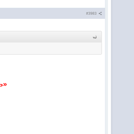
#3983
ь»
.