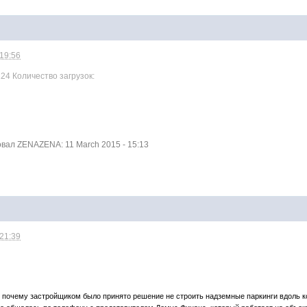
 19:56
124 Количество загрузок:
ал ZENAZENA: 11 March 2015 - 15:13
 21:39
е почему застройщиком было принято решение не строить надземные паркинги вдоль к