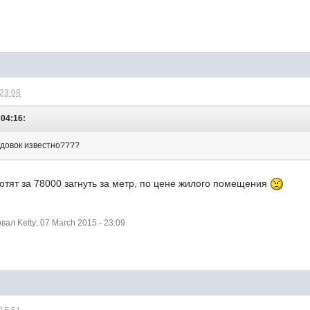
 23:08
 04:16:
адовок известно????
отят за 78000 загнуть за метр, по цене жилого помещения
л Ketty: 07 March 2015 - 23:09