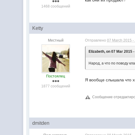
как они их продают?
1468 сообщений
Ketty
Местный
Отправлено
07 March 2015 -
Elizabeth, on 07 Mar 2015 -
Народ, а что по поводу кл
Постоялец
Я вообще слышала что х
1877 сообщений
Сообщение отредактирова
dmitden