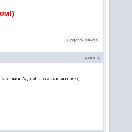
ом!)
xEpypr это нравится
#3984
дем просить АД чтобы нам их присвоили))