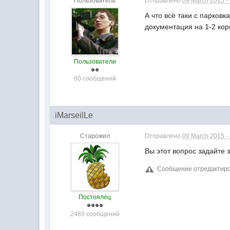
Пользователь
Отправлено
09 March 2015 -
А что всё таки с парковк
документация на 1-2 ко
Пользователи
60 сообщений
iMarseilLe
Старожил
Отправлено
09 March 2015 -
Вы этот вопрос задайте 
Сообщение отредактирова
Постоялец
2489 сообщений