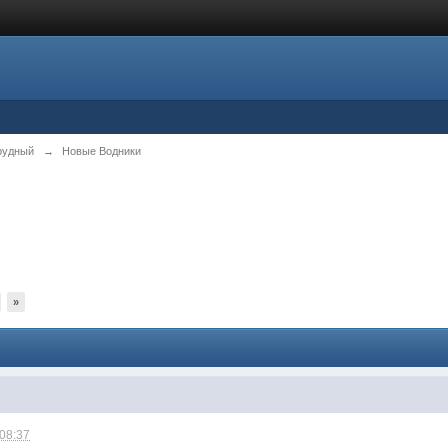
рудный
→
Новые Водники
»
 08:37