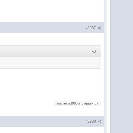
#3987
marianna1980 это нравится
#3988