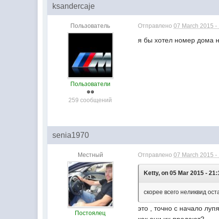
ksandercaje
Пользователь
Отправлено
07 March 2015 -
я бы хотел номер дома 
Пользователи
259 сообщений
senia1970
Местный
Отправлено
07 March 2015 -
Ketty, on 05 Mar 2015 - 21:
скорее всего неликвид ост
это , точно с начало лу
Постоялец