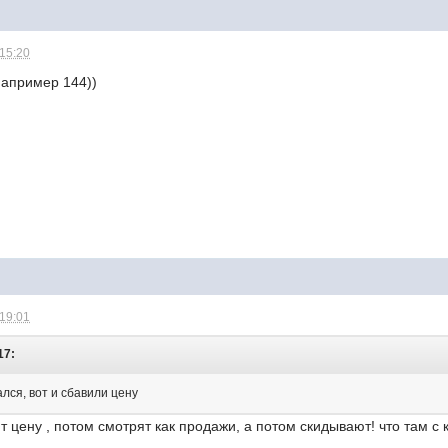
 15:20
например 144))
 19:01
17:
ался, вот и сбавили цену
пят цену , потом смотрят как продажи, а потом скидывают! что там 