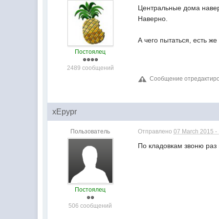
Центральные дома наверн
Наверно.
А чего пытаться, есть же 
Постоялец
2489 сообщений
Сообщение отредактиров
xEpypr
Пользователь
Отправлено
07 March 2015 -
По кладовкам звоню раз 
Постоялец
506 сообщений