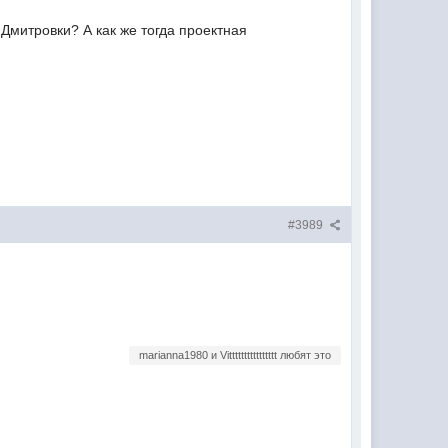
 Дмитровки? А как же тогда проектная
#3989
marianna1980 и Vitttttttttttttttt любят это