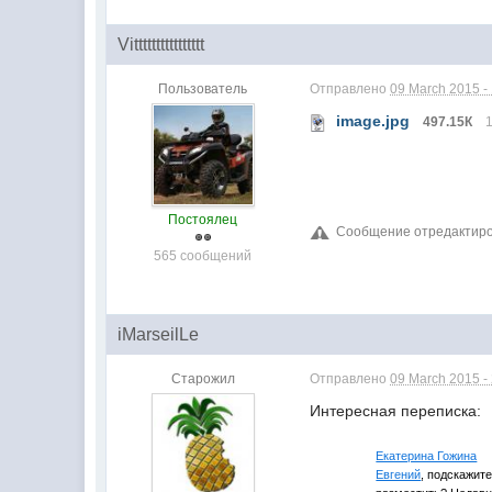
Vitttttttttttttttt
Пользователь
Отправлено
09 March 2015 -
image.jpg
497.15К
Постоялец
Сообщение отредактиров
565 сообщений
iMarseilLe
Старожил
Отправлено
09 March 2015 -
Интересная переписка:
Екатерина Гожина
Евгений
, подскажит