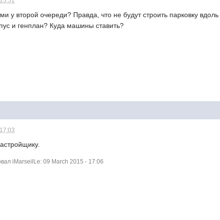
 15:51
ами у второй очереди? Правда, что не будут строить парковку вдоль
рпус и генплан? Куда машины ставить?
 17:03
застройщику.
л iMarseilLe: 09 March 2015 - 17:06