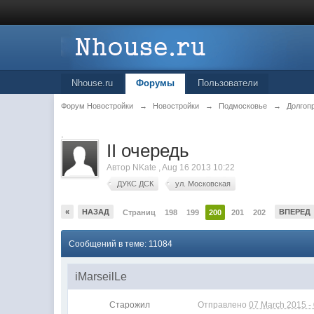
Nhouse.ru
Форумы
Пользователи
Форум Новостройки
→
Новостройки
→
Подмосковье
→
Долгоп
.
II очередь
Автор
NKate
,
Aug 16 2013 10:22
ДУКС ДСК
ул. Московская
«
НАЗАД
ВПЕРЕД
Страниц
198
199
200
201
202
Сообщений в теме: 11084
iMarseilLe
Старожил
Отправлено
07 March 2015 -