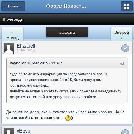
Форум Новостройки
← Новые Водники
II очередь
«
Закрыта
Вперед
Назад
»
Elizabeth
11 Mar 2015
kayne, on 10 Mar 2015 - 19:49:
судя по тому, что информация по кладовкам появилась в
проектных декларация корп. 14 и 15, были допущены
юридические ошибки...
давайте не будем нагнетать ситуацию и пожелаем менеджменту
дск успехов в скорейшем урегулировании проблем...
Да понятное дело, очень хочется чтобы все было хорошо. Но на
улице как бы март месяц уже...
((
xEpypr