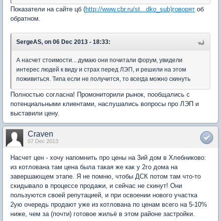
Показатели на сайте цб (
http://www.cbr.ru/st...dko_sub)говорят
об
обратном.
SergeAS, on 06 Dec 2013 - 18:33:
А насчет стоимости... думаю они почитали форум, увидели
интерес людей к виду и страх перед ЛЭП, и решили на этом
поживиться. Типа если не получится, то всегда можно скинуть
Полностью согласна! Промониторили рынок, пообщались с
потенциальными клиентами, наслушались вопросы про ЛЭП и
выставили цену.
Craven
07 Dec 2013
Насчет цен - хочу напомнить про цены на 3ий дом в Хлебниково:
из котлована там цена была такая же как у 2го дома на
завершающем этапе. Я не помню, чтобы ДСК потом там что-то
скидывало в процессе продажи, и сейчас не скинут! Они
пользуются своей репутацией, и при освоении нового участка
2ую очередь продают уже из котлована по ценам всего на 5-10%
ниже, чем за (почти) готовое жильё в этом районе застройки.