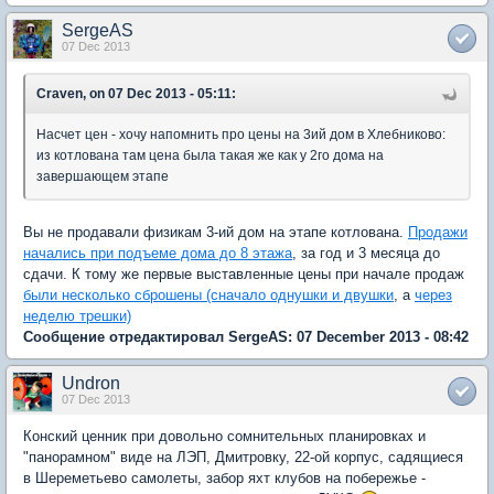
SergeAS
07 Dec 2013
Craven, on 07 Dec 2013 - 05:11:
Насчет цен - хочу напомнить про цены на 3ий дом в Хлебниково:
из котлована там цена была такая же как у 2го дома на
завершающем этапе
Вы не продавали физикам 3-ий дом на этапе котлована.
Продажи
начались при подъеме дома до 8 этажа
, за год и 3 месяца до
сдачи. К тому же первые выставленные цены при начале продаж
были несколько сброшены (сначало однушки и двушки
, а
через
неделю трешки)
Сообщение отредактировал SergeAS: 07 December 2013 - 08:42
Undron
07 Dec 2013
Конский ценник при довольно сомнительных планировках и
"панорамном" виде на ЛЭП, Дмитровку, 22-ой корпус, садящиеся
в Шереметьево самолеты, забор яхт клубов на побережье -