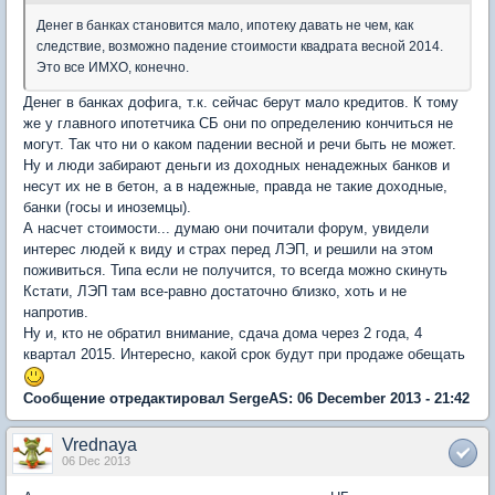
Денег в банках становится мало, ипотеку давать не чем, как
следствие, возможно падение стоимости квадрата весной 2014.
Это все ИМХО, конечно.
Денег в банках дофига, т.к. сейчас берут мало кредитов. К тому
же у главного ипотетчика СБ они по определению кончиться не
могут. Так что ни о каком падении весной и речи быть не может.
Ну и люди забирают деньги из доходных ненадежных банков и
несут их не в бетон, а в надежные, правда не такие доходные,
банки (госы и иноземцы).
А насчет стоимости... думаю они почитали форум, увидели
интерес людей к виду и страх перед ЛЭП, и решили на этом
поживиться. Типа если не получится, то всегда можно скинуть
Кстати, ЛЭП там все-равно достаточно близко, хоть и не
напротив.
Ну и, кто не обратил внимание, сдача дома через 2 года, 4
квартал 2015. Интересно, какой срок будут при продаже обещать
Сообщение отредактировал SergeAS: 06 December 2013 - 21:42
Vrednaya
06 Dec 2013