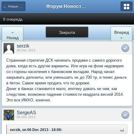
Форум Новостройки
← Новые Водники
II очередь
«
Закрыта
Вперед
Назад
»
serzik
06 Dec 2013
Страннная стратегия ДСК начинать продажи с самого дорогого
дома, когда есть другие варианты. Или игра на фоне недоверия
со стороны населения к банковским вкладам. Народ начал
закрывать депозиты, или уменьшать их до 700 тр, и понес деньги
в бетон. Самое время продать что по дороже.
Денег в банках становится мало, ипотеку давать не чем, как
следствие, возможно падение стоимости квадрата весной 2014.
Это все ИМХО, конечно.
SergeAS
06 Dec 2013
serzik, on 06 Dec 2013 - 18:06: