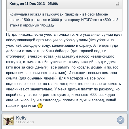
Ketty, on 11 Dec 2013 - 05:00:
Коммуналка низкая в таунхаусах. Знакомый в Новой Москве
платит 1500 р. в месяц и 3000 р. за охрану. ИТОГО всего 4500 за 3
этажа и огромную площадь.
Ну да, низкая... если учесть только то, что указанная сумма идет
обслуживающей организации за уборку улицы (без уборки на
участке), холодную воду, канализацию и охрану. А теперь туда
добавим стоимость работы бойлера (для горячей воды и
отопления), электричества (как минимум насос независимого
контура), стоимость обслуживания коммуникаций внутри дома
(это все за свои деньги), все работы по кровле, домам и пр. (со
временем все начинает сыпаться). И выходит весьма немалая
сумма (для обычных людей). Для мастеров на все руки
подешевле конечно, но газ и электричество все-равно стоимость
увеличивают значительно. У меня друзья платят по разному, но
порой получаются огромные суммы, и меньше 7000 расходов
еще не было. Ну и в снегопады лопаты в руки и вперед, копай
гараж и тропинки
Ketty
11 Dec 2013