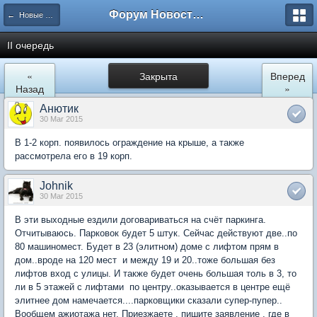
Форум Новостройки
← Новые Водники
II очередь
«
Закрыта
Вперед
Назад
»
Анютик
30 Mar 2015
В 1-2 корп. появилось ограждение на крыше, а также
рассмотрела его в 19 корп.
Johnik
30 Mar 2015
В эти выходные ездили договариваться на счёт паркинга.
Отчитываюсь. Парковок будет 5 штук. Сейчас действуют две..по
80 машиномест. Будет в 23 (элитном) доме с лифтом прям в
дом..вроде на 120 мест и между 19 и 20..тоже большая без
лифтов вход с улицы. И также будет очень большая толь в 3, то
ли в 5 этажей с лифтами по центру..оказывается в центре ещё
элитнее дом намечается....парковщики сказали супер-пупер..
Вообщем ажиотажа нет. Приезжаете , пишите заявление , где в