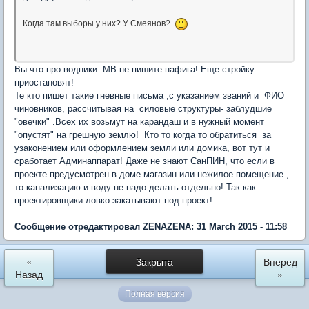
Когда там выборы у них? У Смеянов?
Вы что про водники МВ не пишите нафига! Еще стройку
приостановят!
Те кто пишет такие гневные письма ,с указанием званий и ФИО
чиновников, рассчитывая на силовые структуры- заблудшие
"овечки" .Всех их возьмут на карандаш и в нужный момент
"опустят" на грешную землю! Кто то когда то обратиться за
узаконением или оформлением земли или домика, вот тут и
сработает Админаппарат! Даже не знают СанПИН, что если в
проекте предусмотрен в доме магазин или нежилое помещение ,
то канализацию и воду не надо делать отдельно! Так как
проектировщики ловко закатывают под проект!
Сообщение отредактировал ZENAZENA: 31 March 2015 - 11:58
«
Закрыта
Вперед
Назад
»
Полная версия