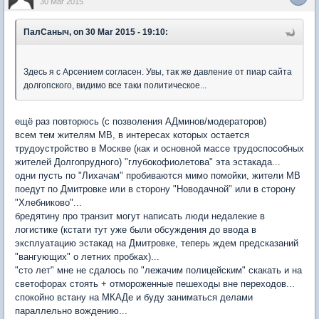
30 Mar 2015
ПалСаныч, on 30 Mar 2015 - 19:10:
Здесь я с Арсением согласен. Увы, так же давление от пиар сайта
долгопского, видимо все таки политическое...
ещё раз повторюсь (с позволения АДминов/модераторов)
всем тем жителям МВ, в интересах которых остается
трудоустройство в Москве (как и основной массе трудоспособных
жителей Долгопрудного) "глубокофиолетова" эта эстакада...
одни пусть по "Лихачам" пробиваются мимо помойки, жители МВ
поедут по Дмитровке или в сторону "Новодачной" или в сторону
"Хлебниково"...
бредятину про транзит могут написать люди недалекие в
логистике (кстати тут уже были обсуждения до ввода в
эксплуатацию эстакад на Дмитровке, теперь ждем предсказаний
"вангующих" о летних пробках)...
"сто лет" мне не сдалось по "лежачим полицейским" скакать и на
светофорах стоять + отмороженные пешеходы вне переходов...
спокойно встану на МКАДе и буду заниматься делами
параллельно вождению...