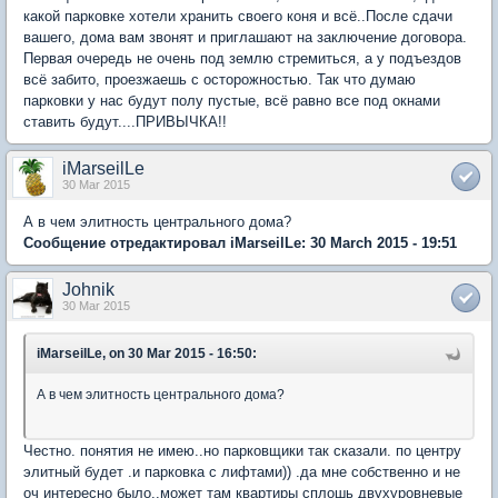
какой парковке хотели хранить своего коня и всё..После сдачи
вашего, дома вам звонят и приглашают на заключение договора.
Первая очередь не очень под землю стремиться, а у подъездов
всё забито, проезжаешь с осторожностью. Так что думаю
парковки у нас будут полу пустые, всё равно все под окнами
ставить будут....ПРИВЫЧКА!!
iMarseilLe
30 Mar 2015
А в чем элитность центрального дома?
Сообщение отредактировал iMarseilLe: 30 March 2015 - 19:51
Johnik
30 Mar 2015
iMarseilLe, on 30 Mar 2015 - 16:50:
А в чем элитность центрального дома?
Честно. понятия не имею..но парковщики так сказали. по центру
элитный будет .и парковка с лифтами)) .да мне собственно и не
оч интересно было..может там квартиры сплошь двухуровневые