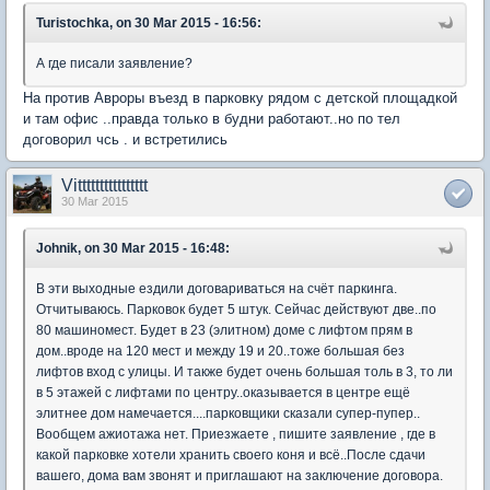
Turistochka, on 30 Mar 2015 - 16:56:
А где писали заявление?
На против Авроры въезд в парковку рядом с детской площадкой
и там офис ..правда только в будни работают..но по тел
договорил чсь . и встретились
Vitttttttttttttttt
30 Mar 2015
Johnik, on 30 Mar 2015 - 16:48:
В эти выходные ездили договариваться на счёт паркинга.
Отчитываюсь. Парковок будет 5 штук. Сейчас действуют две..по
80 машиномест. Будет в 23 (элитном) доме с лифтом прям в
дом..вроде на 120 мест и между 19 и 20..тоже большая без
лифтов вход с улицы. И также будет очень большая толь в 3, то ли
в 5 этажей с лифтами по центру..оказывается в центре ещё
элитнее дом намечается....парковщики сказали супер-пупер..
Вообщем ажиотажа нет. Приезжаете , пишите заявление , где в
какой парковке хотели хранить своего коня и всё..После сдачи
вашего, дома вам звонят и приглашают на заключение договора.