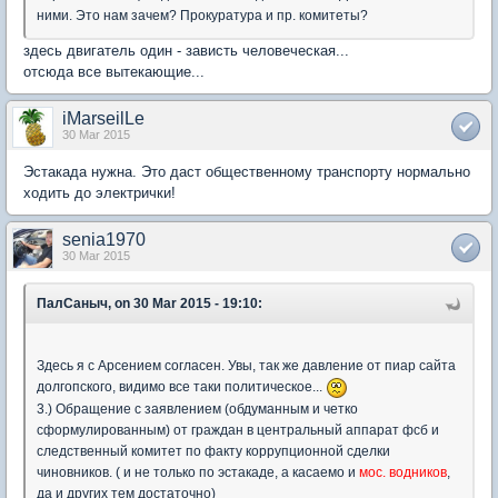
ними. Это нам зачем? Прокуратура и пр. комитеты?
здесь двигатель один - зависть человеческая...
отсюда все вытекающие...
iMarseilLe
30 Mar 2015
Эстакада нужна. Это даст общественному транспорту нормально
ходить до электрички!
senia1970
30 Mar 2015
ПалСаныч, on 30 Mar 2015 - 19:10:
Здесь я с Арсением согласен. Увы, так же давление от пиар сайта
долгопского, видимо все таки политическое...
3.) Обращение с заявлением (обдуманным и четко
сформулированным) от граждан в центральный аппарат фсб и
следственный комитет по факту коррупционной сделки
чиновников. ( и не только по эстакаде, а касаемо и
мос. водников
,
да и других тем достаточно)