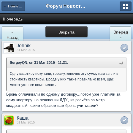
Форум Новостройки
← Новые Водники
II очередь
«
Закрыта
Вперед
Назад
»
Johnik
31 Mar 2015
SergeyQN, on 31 Mar 2015 - 11:31:
Одну квартиру покупали, трешку, конечно эту сумму нам зачли в
стоимость квартиры. Вроде у них такие правила ко всем, щас
может уже все поменялось.
Бронь оплачивали по одному договору...потом уже платили за
саму квартиру. на основании ДДУ., из расчёта за метр
квадратный..каким образом вам бронь учитывали?
Каша
31 Mar 2015