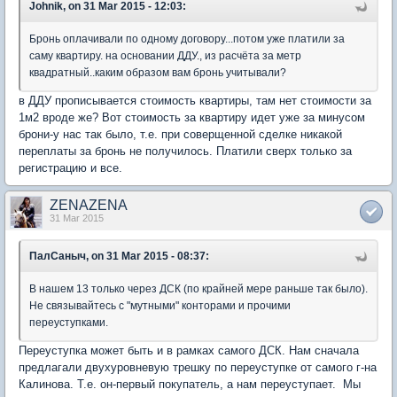
Johnik, on 31 Mar 2015 - 12:03:
Бронь оплачивали по одному договору...потом уже платили за
саму квартиру. на основании ДДУ., из расчёта за метр
квадратный..каким образом вам бронь учитывали?
в ДДУ прописывается стоимость квартиры, там нет стоимости за
1м2 вроде же? Вот стоимость за квартиру идет уже за минусом
брони-у нас так было, т.е. при соверщенной сделке никакой
переплаты за бронь не получилось. Платили сверх только за
регистрацию и все.
ZENAZENA
31 Mar 2015
ПалСаныч, on 31 Mar 2015 - 08:37:
В нашем 13 только через ДСК (по крайней мере раньше так было).
Не связывайтесь с "мутными" конторами и прочими
переуступками.
Переуступка может быть и в рамках самого ДСК. Нам сначала
предлагали двухуровневую трешку по переуступке от самого г-на
Калинова. Т.е. он-первый покупатель, а нам переуступает. Мы