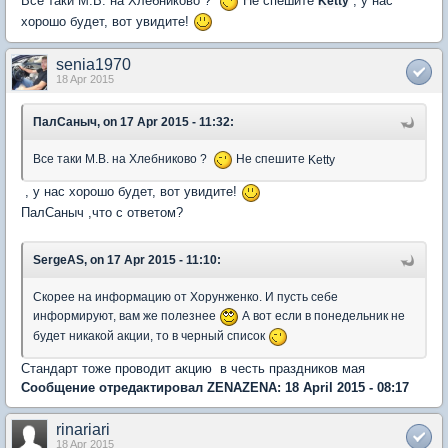
Все таки М.В. на Хлебниково ?
Не спешите
, у нас
Ketty
хорошо будет, вот увидите!
senia1970
18 Apr 2015
ПалСаныч, on 17 Apr 2015 - 11:32:
Все таки М.В. на Хлебниково ?
Не спешите
Ketty
, у нас хорошо будет, вот увидите!
ПалСаныч ,что с ответом?
SergeAS, on 17 Apr 2015 - 11:10:
Скорее на информацию от Хорунженко. И пусть себе
информируют, вам же полезнее
А вот если в понедельник не
будет никакой акции, то в черный список
Стандарт тоже проводит акцию в честь праздников мая
Сообщение отредактировал ZENAZENA: 18 April 2015 - 08:17
rinariari
18 Apr 2015