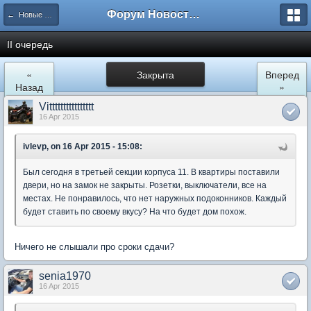
Форум Новостройки
← Новые Водники
II очередь
«
Закрыта
Вперед
Назад
»
Vitttttttttttttttt
16 Apr 2015
ivlevp, on 16 Apr 2015 - 15:08:
Был сегодня в третьей секции корпуса 11. В квартиры поставили
двери, но на замок не закрыты. Розетки, выключатели, все на
местах. Не понравилось, что нет наружных подоконников. Каждый
будет ставить по своему вкусу? На что будет дом похож.
Ничего не слышали про сроки сдачи?
senia1970
16 Apr 2015