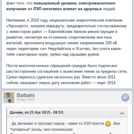
факт того, что
повышенный уровень электромагнитного
излучения от ЛЭП негативно влияет на здоровье
людей.
Напомним, в 2010 году национальная энергетическая компания
«Укрэнерго», вопреки маршруту, предварительно согласованному
с инвестором работ — Европейским банком реконструкции и
развития, несмотря на отчаянное сопротивление местных
жителей, проложила воздушную линию напряжением 330 кВ
через территорию сел Нерубайское и Усатово, без учета каких-
либо санитарных норм, прямо над крышами домов.
После многочисленных обращений граждан было подписано
шестисторонние соглашение о вынесении линии за пределы села.
Сроки переноса сдвигали несколько раз. Вместо июня 2011
сейчас называют новую дату окончания работ — март 2014.
Barbaris
23 Apr 2015
Дачник, on 23 Apr 2015 - 08:53:
Да, мелковат и трусоват народ -- каких-то ЛЭП боится
. Вон
"туповатые" хохлы, чего понаписали: