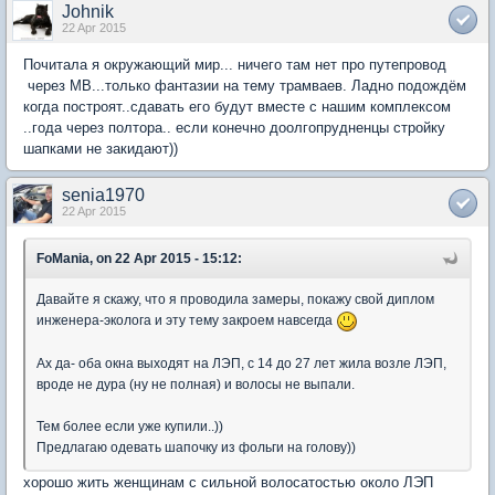
Johnik
22 Apr 2015
Почитала я окружающий мир... ничего там нет про путепровод
через МВ...только фантазии на тему трамваев. Ладно подождём
когда построят..сдавать его будут вместе с нашим комплексом
..года через полтора.. если конечно доолгопрудненцы стройку
шапками не закидают))
senia1970
22 Apr 2015
FoMania, on 22 Apr 2015 - 15:12:
Давайте я скажу, что я проводила замеры, покажу свой диплом
инженера-эколога и эту тему закроем навсегда
Ах да- оба окна выходят на ЛЭП, с 14 до 27 лет жила возле ЛЭП,
вроде не дура (ну не полная) и волосы не выпали.
Тем более если уже купили..))
Предлагаю одевать шапочку из фольги на голову))
хорошо жить женщинам с сильной волосатостью около ЛЭП