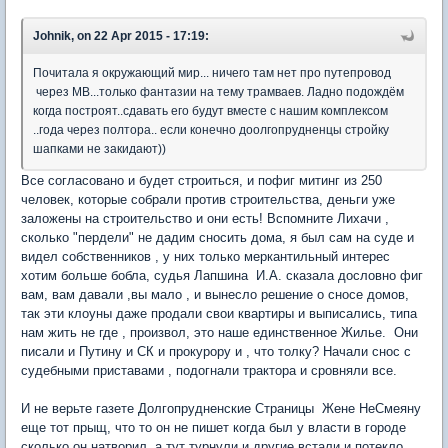
Johnik, on 22 Apr 2015 - 17:19:
Почитала я окружающий мир... ничего там нет про путепровод
через МВ...только фантазии на тему трамваев. Ладно подождём
когда построят..сдавать его будут вместе с нашим комплексом
..года через полтора.. если конечно доолгопрудненцы стройку
шапками не закидают))
Все согласовано и будет строиться, и пофиг митинг из 250
человек, которые собрали против строительства, деньги уже
заложены на строительство и они есть! Вспомните Лихачи ,
сколько "пердели" не дадим сносить дома, я был сам на суде и
видел собственников , у них только меркантильный интерес
хотим больше бобла, судья Лапшина И.А. сказала дословно фиг
вам, вам давали ,вы мало , и вынесло решение о сносе домов,
так эти клоуны даже продали свои квартиры и выписались, типа
нам жить не где , произвол, это наше единственное Жилье. Они
писали и Путину и СК и прокурору и , что толку? Начали снос с
судебными приставами , подогнали трактора и сровняли все.
И не верьте газете Долгопрудненские Страницы Жене НеСмеяну
еще тот прыщ, что то он не пишет когда был у власти в городе
сколько он натворил, а тут турнули и другие встали и потекло