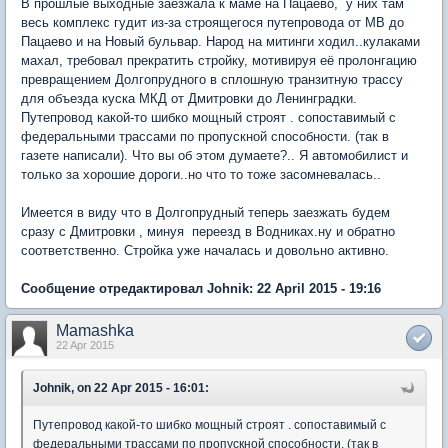
В прошлые выходные заезжала к маме на Пацаево, у них там
весь комплекс гудит из-за строящегося путепровода от МВ до
Пацаево и на Новый бульвар. Народ на митинги ходил..кулаками
махал, требовал прекратить стройку, мотивируя её пролонгацию
превращением Долгопрудного в сплошную транзитную трассу
для объезда куска МКД от Дмитровки до Ленинградки.
Путепровод какой-то шибко мощный строят . сопоставимый с
федеральными трассами по пропускной способности. (так в
газете написали). Что вы об этом думаете?.. Я автомобилист и
только за хорошие дороги..но что то тоже засомневалась..
Имеется в виду что в Долгопрудный теперь заезжать будем
сразу с Дмитровки , минуя переезд в Водниках.ну и обратно
соответственно. Стройка уже началась и довольно активно.
Сообщение отредактировал Johnik: 22 April 2015 - 19:16
Mamashka
22 Apr 2015
Johnik, on 22 Apr 2015 - 16:01:
Путепровод какой-то шибко мощный строят . сопоставимый с
федеральными трассами по пропускной способности. (так в