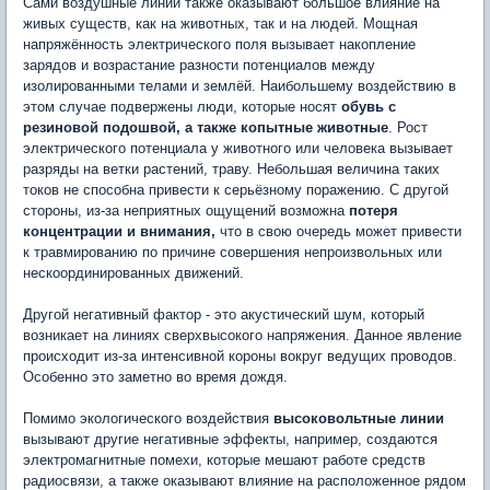
Сами воздушные линии также оказывают большое влияние на
живых существ, как на животных, так и на людей. Мощная
напряжённость электрического поля вызывает накопление
зарядов и возрастание разности потенциалов между
изолированными телами и землёй. Наибольшему воздействию в
этом случае подвержены люди, которые носят
обувь с
резиновой подошвой, а также копытные животные
. Рост
электрического потенциала у животного или человека вызывает
разряды на ветки растений, траву. Небольшая величина таких
токов не способна привести к серьёзному поражению. С другой
стороны, из-за неприятных ощущений возможна
потеря
концентрации и внимания,
что в свою очередь может привести
к травмированию по причине совершения непроизвольных или
нескоординированных движений.
Другой негативный фактор - это акустический шум, который
возникает на линиях сверхвысокого напряжения. Данное явление
происходит из-за интенсивной короны вокруг ведущих проводов.
Особенно это заметно во время дождя.
Помимо экологического воздействия
высоковольтные линии
вызывают другие негативные эффекты, например, создаются
электромагнитные помехи, которые мешают работе средств
радиосвязи, а также оказывают влияние на расположенное рядом