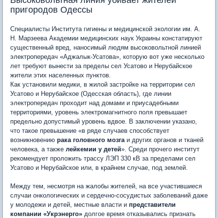
Высоковольтная линия убивает жителей
пригородов Одессы
Специалисты Института гигиены и медицинской экологии им. А.
Н. Марзеева Академии медицинских наук Украины констатируют
существенный вред, наносимый людям высоковольтной линией
электропередач «Аджалык-Усатова», которую вот уже несколько
лет требуют вынести за пределы сел Усатово и Нерубайское
жители этих населенных пунктов.
Как установили медики, в жилой застройке на территории сел
Усатово и Нерубайское (Одесская область), где линии
электропередач проходит над домами и приусадебными
территориями, уровень электромагнитного поля превышает
предельно допустимый уровень вдвое. В заключении указано,
что такое превышение «в ряде случаев способствует
возникновению
рака головного мозга
и других органов и тканей
человека, а также
лейкемии у детей
». Среди прочего институт
рекомендует проложить трассу ЛЭП 330 кВ за пределами сел
Усатово и Нерубайское или, в крайнем случае, под землей.
Между тем, несмотря на жалобы жителей, на все участившиеся
случаи онкологических и сердечно-сосудистых заболеваний даже
у молодежи и детей, местные власти и
представители
компании «Укрэнерго»
долгое время отказывались признать