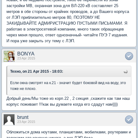
застройки МВ, охранная зона для ВЛ-220 кВ составляет 25
метров в обе стороны от крайних проводов, а до Вашего корпуса
от ЛЭП приблизительно метров 80, ПОЭТОМУ НЕ
ЗАКИДЫВАЙТЕ АДМИРИСТРАЦИЮ ПУСТЫМИ ПИСЬМАМИ. Я
работаю в электросетевой компании, много таких обращенцев
через меня прошло, ответ однозначный- читайте ПУЭ 7 издания.
И пора уже закрыть эту тему с ЛЭП.
BONYA
23 Apr 2015
Техно, on 21 Apr 2015 - 18:03:
Если окна смотрят на к.21 - значит будет боковой вид на воду, это
тоже не плохо.
Добрый день!Мы тоже из корп.22 , 2 секция ,скажите как там наш
корпус поживает !!!как вы думаете когда его сдадут нам))))
brunt
23 Apr 2015
Обложиться дома ноутами, планшетами, мобилками, роутерами и
телеками это конечно ничего, а вот ЛЭП бяда