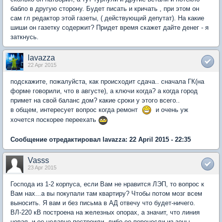
бабло в другую сторону. Будет писать и кричать , при этом он
сам гл редактор этой газеты, ( действующий депутат). На какие
шиши он газетку содержит? Придет время скажет дайте денег - я
заткнусь.
lavazza
22 Apr 2015
подскажите, пожалуйста, как происходит сдача.. сначала ГК(на
форме говорили, что в августе), а ключи когда? а когда город
примет на свой баланс дом? какие сроки у этого всего..
в общем, интересует вопрос когда ремонт
и очень уж
хочется поскорее переехать
Сообщение отредактировал lavazza: 22 April 2015 - 22:35
Vasss
23 Apr 2015
Господа из 1-2 корпуса, если Вам не нравится ЛЭП, то вопрос к
Вам нах...а вы покупали там квартиру? Чтобы потом мозг всем
выносить. Я вам и без письма в АД отвечу что будет-ничего.
ВЛ-220 кВ построена на железных опорах, а значит, что линия
новая, и ее недавно построили, либо ее перенесли из зоны