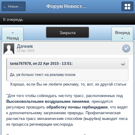
Форум Новостройки
← Новые Водники
II очередь
«
Закрыта
Вперед
Назад
»
Дачник
22 Apr 2015
tania787878, on 22 Apr 2015 - 13:51:
Да, уж больно текст на рекламу похож.
Хорошо, если Вы не любите рекламу, то, вот, из другой статьи:
"Для того чтобы соблюдать чистоту трасс, расположенных под
Высоковольтными воздушными линиями
, приходится
регулярно проводить
обработку почвы гербицидами
, что ведёт
к дополнительному загрязнению природы. Профилактическая
расчистка трасс механическим способом (вырубка) выводит леса
из процесса регенерации кислорода.