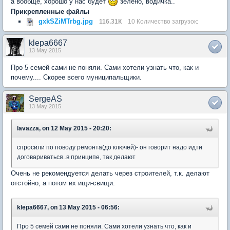
а вообще, хорошо у нас будет
зелено, водичка..
Прикрепленные файлы
gxkSZiMTrbg.jpg
116.31К
10 Количество загрузок:
klepa6667
13 May 2015
Про 5 семей сами не поняли. Сами хотели узнать что, как и
почему.... Скорее всего муниципальщики.
SergeAS
13 May 2015
lavazza, on 12 May 2015 - 20:20:
спросили по поводу ремонта(до ключей)- он говорит надо идти
договариваться..в принципе, так делают
Очень не рекомендуется делать через строителей, т.к. делают
отстойно, а потом их ищи-свищи.
klepa6667, on 13 May 2015 - 06:56:
Про 5 семей сами не поняли. Сами хотели узнать что, как и