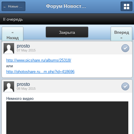
Форум Новостройки
← Новые Водники
II очередь
«
Закрыта
Вперед
Назад
»
prosto
07 May 2015
http://www.picshare.ru/albums/25318/
или
http://photoshare.ru...m.php?id=418696
prosto
08 May 2015
Немного видео