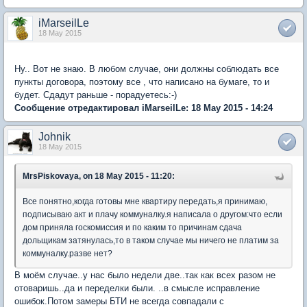
iMarseilLe
18 May 2015
Ну.. Вот не знаю. В любом случае, они должны соблюдать все
пункты договора, поэтому все , что написано на бумаге, то и
будет. Сдадут раньше - порадуетесь:-)
Сообщение отредактировал iMarseilLe: 18 May 2015 - 14:24
Johnik
18 May 2015
MrsPiskovaya, on 18 May 2015 - 11:20:
Все понятно,когда готовы мне квартиру передать,я принимаю,
подписываю акт и плачу коммуналку.я написала о другом:что если
дом приняла госкомиссия и по каким то причинам сдача
дольщикам затянулась,то в таком случае мы ничего не платим за
коммуналку.разве нет?
В моём случае..у нас было недели две..так как всех разом не
отоваришь..да и переделки были. ..в смысле исправление
ошибок.Потом замеры БТИ не всегда совпадали с