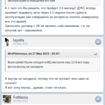
эксплуатацию и передачей его нам
А с чего это Вы решили, что пройдет 2-3 месяца? ДУКС всегда
начинает выдавать акты через 1-2 недели после сдачи в
эксплуатацию (им совершенно не интересно платить коммуналку
все это время).
Заключить договор с УК не являясь собственником, т.е. не
получив акт - невозможно.
layolla
18 May 2015
MrsPiskovaya, on 17 May 2015 - 20:47:
Всем привет!были сегодня в МВ,смотрели наш 13-й.вот пару
фоток.внутрь не заходили
А внутрь не заходили, потому что не пускают или сами не
хотели?
Я вот хочу внутрь...думаю, стоит ли ехать
FoMania
18 May 2015