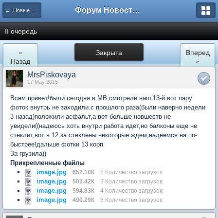
Форум Новостройки
← Новые Водники
II очередь
«
Закрыта
Вперед
Назад
»
MrsPiskovaya
17 May 2015
Всем привет!были сегодня в МВ,смотрели наш 13-й.вот пару
фоток.внутрь не заходили.с прошлого раза(были наверно недели
3 назад)положили асфальт,а вот больше новшеств не
увидели((надеюсь хоть внутри работа идет,но балконы еще не
стеклит,вот в 12 за стеклены некоторые.ждем,надеемся на по-
быстрее!дальше фотки 13 корп
За грузила))
Прикрепленные файлы
image.jpg
652.18К
8 Количество загрузок:
image.jpg
503.42К
3 Количество загрузок:
image.jpg
594.83К
4 Количество загрузок:
image.jpg
490.29К
8 Количество загрузок: