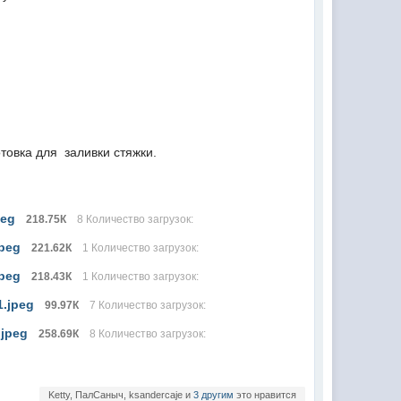
товка для заливки стяжки.
peg
218.75К
8 Количество загрузок:
jpeg
221.62К
1 Количество загрузок:
jpeg
218.43К
1 Количество загрузок:
1.jpeg
99.97К
7 Количество загрузок:
.jpeg
258.69К
8 Количество загрузок:
Ketty, ПалСаныч, ksandercaje и
3 другим
это нравится