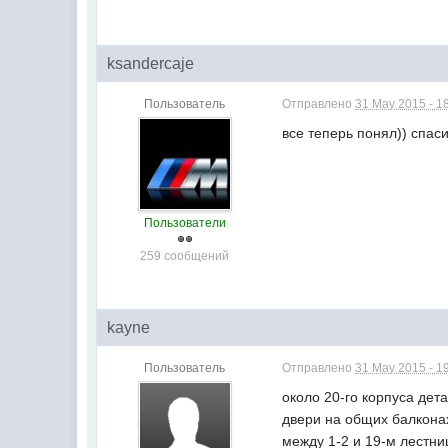
ksandercaje
Пользователь
Отправлено
31 May 2015 - 1
все теперь понял)) спас
Пользователи
259 сообщений
kayne
Пользователь
Отправлено
31 May 2015 - 1
около 20-го корпуса дета
двери на общих балконах
между 1-2 и 19-м лестни