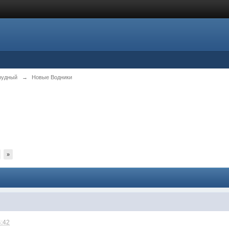
рудный
→
Новые Водники
»
4:42