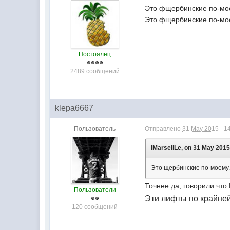
Это фщербинские по-мо
Это фщербинские по-мо
Постоялец
2489 сообщений
klepa6667
Пользователь
Отправлено
31 May 2015 - 1
iMarseilLe, on 31 May 2015 
Это щербинские по-моему
Точнее да, говорили что
Пользователи
Эти лифты по крайней
120 сообщений