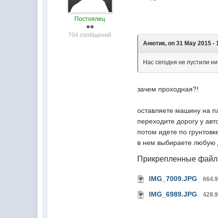
Постоялец
704 сообщений
Анютик, on 31 May 2015 - 
Нас сегодня не пустили ни
зачем проходная?!
оставляете машину на па
переходите дорогу у авт
потом идете по грунтовк
в нем выбираете любую д
Прикрепленные фай
IMG_7009.JPG
664.
IMG_6989.JPG
428.