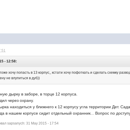
7:51
5 - 12:58:
тоже хочу попасть в 13 корпус,, кстати хочу пофоткать и сделать схемку разво
ену не влупиться в дуб))
ую дырку в заборе, в торце 12 корпуса.
одил через охрану.
ырка находиться у ближнего к 12 корпусу угла территории Дет. Сада
да в нашем корпусе сидит отдельный охранник... Вопрос по доступ
ал sapsanych: 31 May 2015 - 17:54