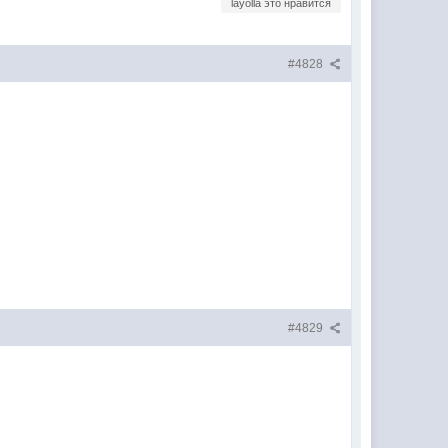
layolla это нравится
#4828
#4829