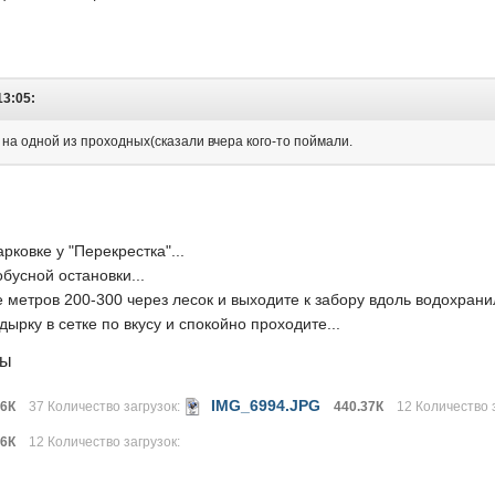
13:05:
 на одной из проходных(сказали вчера кого-то поймали.
рковке у "Перекрестка"...
обусной остановки...
е метров 200-300 через лесок и выходите к забору вдоль водохрани
ырку в сетке по вкусу и спокойно проходите...
лы
IMG_6994.JPG
96К
37 Количество загрузок:
440.37К
12 Количество 
96К
12 Количество загрузок: