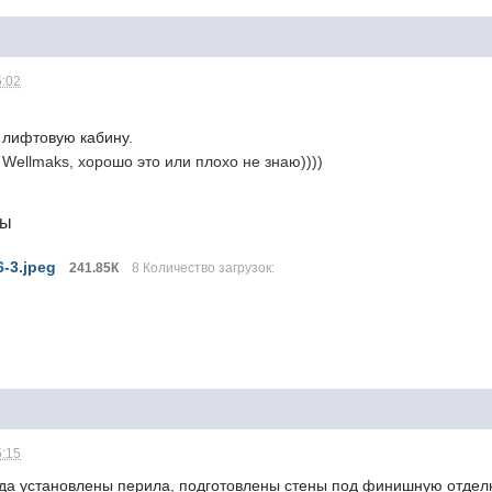
5:02
 лифтовую кабину.
е
Wellmaks, хорошо это или плохо не знаю))))
лы
6-3.jpeg
241.85К
8 Количество загрузок:
5:15
зда установлены перила, подготовлены стены под финишную отделк