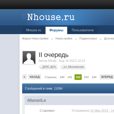
Nhouse.ru
Форумы
Пользователи
Форум Новостройки
→
Новостройки
→
Подмосковье
→
Долгоп
.
II очередь
Автор
NKate
,
Aug 16 2013 10:22
ДУКС ДСК
ул. Московская
«
НАЗАД
ВПЕРЕД
Страниц
240
241
242
243
244
Сообщений в теме: 11084
iMarseilLe
Старожил
Отправлено
31 May 2015 - 1