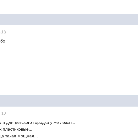
8:18
ибо
9:10
ли для детского городка у же лежат...
 пластиковые...
ца такая мощная...