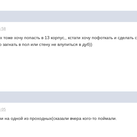
5:58
х тоже хочу попасть в 13 корпус,, кстати хочу пофоткать и сделать
 загнать в пол или стену не влупиться в дуб))
6:05
ни на одной из проходных(сказали вчера кого-то поймали.