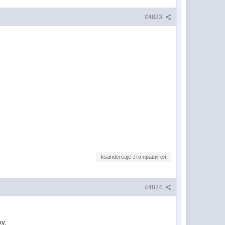
#4823
ksandercaje это нравится
#4824
у.