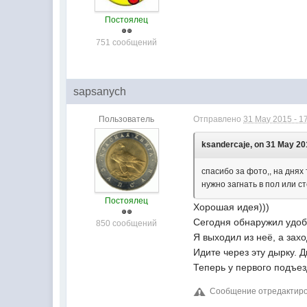
Постоялец
751 сообщений
sapsanych
Пользователь
Отправлено
31 May 2015 - 1
ksandercaje, on 31 May 201
спасибо за фото,, на днях 
нужно загнать в пол или ст
Постоялец
Хорошая идея)))
Сегодня обнаружил удобн
850 сообщений
Я выходил из неё, а зах
Идите через эту дырку. Д
Теперь у первого подъез
Сообщение отредактиров