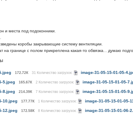
.
он и места под подоконники.
.
 возведены коробы закрывающие систему вентиляции.
т на границе с полом прикреплена какая-то обвязка... думаю подго
лы
5.jpeg
image-31-05-15-01-05-4.j
172.72К
31 Количество загрузок:
5-5.jpeg
image-31-05-15-01-05-7.
165.67К
2 Количество загрузок:
5-8.jpeg
image-31-05-15-01-05-9.
214.39К
7 Количество загрузок:
5-10.jpeg
image-31-05-15-01-05-1
177.77К
1 Количество загрузок:
5-12.jpeg
image-31-05-15-01-06-2
172.58К
8 Количество загрузок: