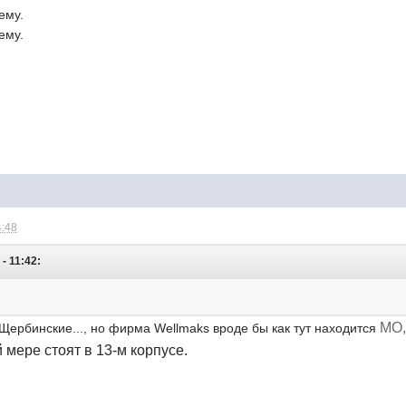
ему.
ему.
4:48
- 11:42:
.
МО,
 Щербинские..., но фирма Wellmaks вроде бы как тут находится
 мере стоят в 13-м корпусе.