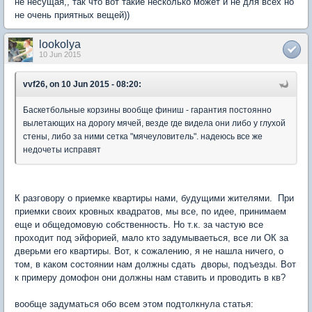
не несущая,, так что вот такие несколько может и не для всех но
не очень приятных вещей))
lookolya
10 Jun 2015
vvf26, on 10 Jun 2015 - 08:20:
Баскетбольные корзины вообще финиш - гарантия постоянно
вылетающих на дорогу мячей, везде где видела они либо у глухой
стены, либо за ними сетка "мячеуловитель". надеюсь все же
недочеты исправят
К разговору о приемке квартиры нами, будущими жителями. При
приемки своих кровных квадратов, мы все, по идее, принимаем
еще и общедомовую собственность. Но т.к. за частую все
проходит под эйфорией, мало кто задумываеться, все ли ОК за
дверьми его квартиры. Вот, к сожалению, я не нашла ничего, о
том, в каком состоянии нам должны сдать дворы, подъезды. Вот
к примеру домофон они должны нам ставить и проводить в кв?
вообще задуматься обо всем этом подтолкнула статья: