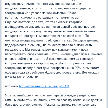
имуществом, считая, что это имущество ничье или
государственное, кто-то считает, что это имущество
застройщика или управляющей компании. Такая
вот у нас психология, оставшаяся от коммунизма.
Еще раз повторю для тех, кто так считает: квартира
и общедомовое имущество является вашей собственностью,
государство к этому имуществу никакого отношения не имеет
и содержать его должны собственники за свой счет!!! То,
что город иногда выделяет субсидии
(
т.е. как бы дарит деньги,
поддерживает, в общем), не означает, что это обязанность
государства. Мы теперь живем при капитализме, и пора
перестраивать свое сознание. Потом многие удивляются, почему
в новостройке они платят в 2 раза больше, чем за квартиру,
которая находится в старом фонде. Да потому что хитрый
застройщик передал вам дом, построенный на 90%, а вы потом
еще два года за свой счет будете достраивать его. Вот отсюда
и счета такие большие.
источник
http://www.s-u-d.ru/...et/realty/1741/
Я за зеленый двор, но по опыту первой очереди увидела, что
жильцы сами этим занялись, хотя по проекту озеленение должно
быть достаточно плотное. Покупая квартиру, мы по идее, уже