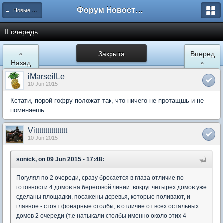
Форум Новостройки
← Новые Водники
II очередь
«
Закрыта
Вперед
Назад
»
iMarseilLe
10 Jun 2015
Кстати, порой гофру положат так, что ничего не протащшь и не
поменяешь.
Vitttttttttttttttt
10 Jun 2015
sonick, on 09 Jun 2015 - 17:48:
Погулял по 2 очереди, сразу бросается в глаза отличие по
готовности 4 домов на береговой линии: вокруг четырех домов уже
сделаны площадки, посажены деревья, которые поливают, и
главное - стоят фонарные столбы, в отличие от всех остальных
домов 2 очереди (т.е натыкали столбы именно около этих 4