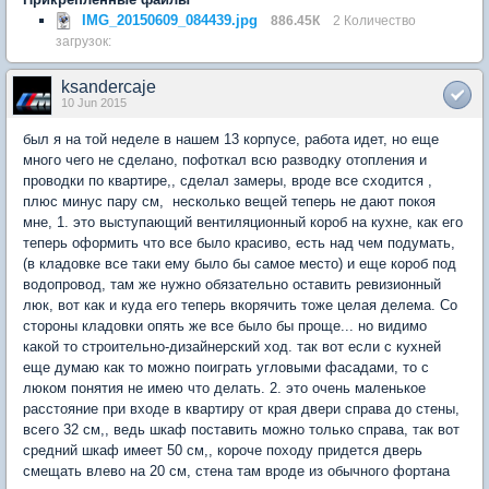
IMG_20150609_084439.jpg
886.45К
2 Количество
загрузок:
ksandercaje
10 Jun 2015
был я на той неделе в нашем 13 корпусе, работа идет, но еще
много чего не сделано, пофоткал всю разводку отопления и
проводки по квартире,, сделал замеры, вроде все сходится ,
плюс минус пару см, несколько вещей теперь не дают покоя
мне, 1. это выступающий вентиляционный короб на кухне, как его
теперь оформить что все было красиво, есть над чем подумать,
(в кладовке все таки ему было бы самое место) и еще короб под
водопровод, там же нужно обязательно оставить ревизионный
люк, вот как и куда его теперь вкорячить тоже целая делема. Со
стороны кладовки опять же все было бы проще... но видимо
какой то строительно-дизайнерский ход. так вот если с кухней
еще думаю как то можно поиграть угловыми фасадами, то с
люком понятия не имею что делать. 2. это очень маленькое
расстояние при входе в квартиру от края двери справа до стены,
всего 32 см,, ведь шкаф поставить можно только справа, так вот
средний шкаф имеет 50 см,, короче походу придется дверь
смещать влево на 20 см, стена там вроде из обычного фортана