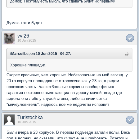
домов). Поэтому есть мысль, что сдавать будут их первыми.
Думаю так и будет.
vvf26
10 Jun 2015
iMarseilLe, on 10 Jun 2015 - 06:27:
Хорошие площадки.
Скорее красивые, чем хорошие. Небезопасные на мой взгляд. у
20-го корпуса площадка не отгорожена как у 23-го, а рядом
проезжая часть. Баскетбольные корзины вообще финиш -
гарантия постоянно вылетающих на дорогу мячей, везде где
видела они либо у глухой стены, либо за ними сетка
"мячеуловитель". надеюсь все же недочеты исправят
Turistochka
10 Jun 2015
Были вчера в 23 корпусе. В первом подъезде залили полы. Весь
пол в волнах, но сказали, что будут еще шлифовать. Розеток и