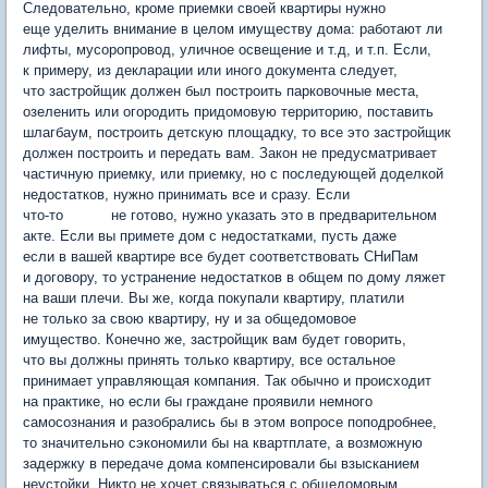
Следовательно, кроме приемки своей квартиры нужно
еще уделить внимание в целом имуществу дома: работают ли
лифты, мусоропровод, уличное освещение и т.д, и т.п. Если,
к примеру, из декларации или иного документа следует,
что застройщик должен был построить парковочные места,
озеленить или огородить придомовую территорию, поставить
шлагбаум, построить детскую площадку, то все это застройщик
должен построить и передать вам. Закон не предусматривает
частичную приемку, или приемку, но с последующей доделкой
недостатков, нужно принимать все и сразу. Если
что-то не готово, нужно указать это в предварительном
акте. Если вы примете дом с недостатками, пусть даже
если в вашей квартире все будет соответствовать СНиПам
и договору, то устранение недостатков в общем по дому ляжет
на ваши плечи. Вы же, когда покупали квартиру, платили
не только за свою квартиру, ну и за общедомовое
имущество. Конечно же, застройщик вам будет говорить,
что вы должны принять только квартиру, все остальное
принимает управляющая компания. Так обычно и происходит
на практике, но если бы граждане проявили немного
самосознания и разобрались бы в этом вопросе поподробнее,
то значительно сэкономили бы на квартплате, а возможную
задержку в передаче дома компенсировали бы взысканием
неустойки. Никто не хочет связываться с общедомовым