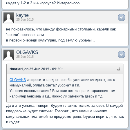
будет у 1-2 и 3 и 4 корпуса? Интереснооо
kayne
25 Jun 2015
не понравилось, что между фонарными столбами, кабели как
"сопли" поразвешали...
в первой очереди культурно, под землю убраны...
OLGAVKS
25 Jun 2015
rinariari, on 25 Jun 2015 - 09:39:
OLGAVKS
и спросите заодно про обслуживании кладовок, что с
коммуналкой, оплата света? уборка? и т.п.
Условия использования? Всмысле нет ли правил хранения там
например бензина и т.д.. можно ли заменить дверь и т.д.
Да и это узнала, говорят будем платить только за свет. В каждой
кладовочке будет счетчик. Говорят , что больше никаких
комунальных платежей не предусмотрено. Будем верить , что так
и будет.