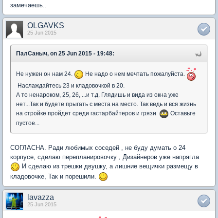
замечаешь..
OLGAVKS
25 Jun 2015
ПалСаныч, on 25 Jun 2015 - 19:48:
Не нужен он нам 24.
Не надо о нем мечтать пожалуйста.
Наслаждайтесь 23 и кладовочкой в 20.
А то ненароком, 25, 26, ...и т.д. Глядишь и вида из окна уже
нет...Так и будете прыгать с места на место. Так ведь и вся жизнь
на стройке пройдет среди гастарбайтеров и грязи
Оставьте
пустое...
СОГЛАСНА. Ради любимых соседей , не буду думать о 24
корпусе, сделаю перепланировочку , Дизайнеров уже напрягла
И сделаю из трешки двушку, а лишние вещички размещу в
кладовочке, Так и порешили.
lavazza
25 Jun 2015