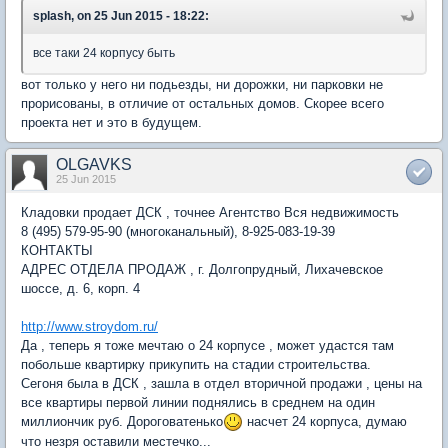
splash, on 25 Jun 2015 - 18:22:
все таки 24 корпусу быть
вот только у него ни подьезды, ни дорожки, ни парковки не
прорисованы, в отличие от остальных домов. Скорее всего
проекта нет и это в будущем.
OLGAVKS
25 Jun 2015
Кладовки продает ДСК , точнее Агентство Вся недвижимость
8 (495) 579-95-90 (многоканальный), 8-925-083-19-39
КОНТАКТЫ
АДРЕС ОТДЕЛА ПРОДАЖ , г. Долгопрудный, Лихачевское
шоссе, д. 6, корп. 4
http://www.stroydom.ru/
Да , теперь я тоже мечтаю о 24 корпусе , может удастся там
побольше квартирку прикупить на стадии строительства.
Сегоня была в ДСК , зашла в отдел вторичной продажи , цены на
все квартиры первой линии поднялись в среднем на один
миллиончик руб. Дороговатенько
насчет 24 корпуса, думаю
что незря оставили местечко...