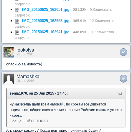
загрузок:
IMG_20150625_163051.jpg
281.32К
9 Количество
загрузок:
IMG_20150625_162953.jpg
365.91К
12 Количество
загрузок:
IMG_20150625_162941.jpg
448.89К
11 Количество
загрузок:
lookolya
25 Jun 2015
спасибо за новость)
Mamashka
25 Jun 2015
senia1970, on 25 Jun 2015 - 17:40:
ну как всегда дали всем нагоняй , по срокам все движется
нормально, общее впечатление хорошие.Рабочие сказали успеют
к сроку.
Обещанный ГЕНПЛАН
А к сроку какому? Когда повторно принимать будут?