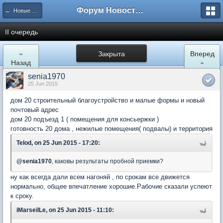
Форум Новостройки
← Новые Водники
II очередь
«
Закрыта
Вперед
Назад
»
senia1970
25 Jun 2015
дом 20 строительный благоустройство и малые формы и новый
почтовый адрес
дом 20 подъезд 1 ( помещения для консьержки )
готовность 20 дома , нежилые помещения( подвалы) и территория
Telod, on 25 Jun 2015 - 17:20:
@
senia1970
, каковы результаты пробной приемки?
ну как всегда дали всем нагоняй , по срокам все движется
нормально, общее впечатление хорошие.Рабочие сказали успеют
к сроку.
iMarseilLe, on 25 Jun 2015 - 11:10: