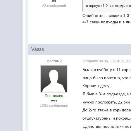
23 сообщений
в корпусе 1-2 все входы в 
Ошибаетесь, секция 1-3 
4-7 секциях входы и в ли
Vasss
Местный
Отправлено
06 July 2015 - 0
Были в субботу в 11 кор
лица было понятно, что 
Короче к делу:
Я был в 3-м подъезде, н
Постоялец
нужно проложить, дырки 
1095 сообщений
До 2-го этажа в коридор
отштукатурены и покраш
Единственное плитки нет