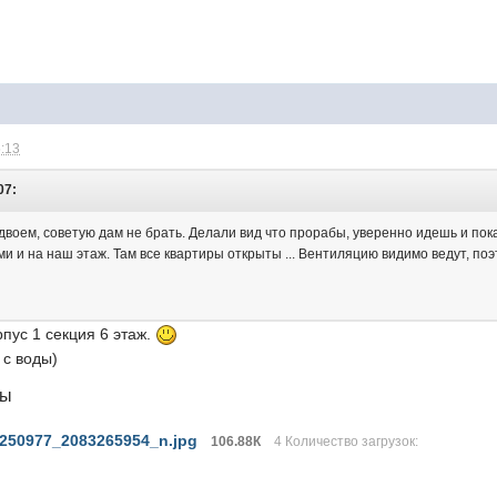
5:13
07:
вдвоем, советую дам не брать. Делали вид что прорабы, уверенно идешь и по
и и на наш этаж. Там все квартиры открыты ... Вентиляцию видимо ведут, поэ
рпус 1 секция 6 этаж.
 с воды)
лы
250977_2083265954_n.jpg
106.88К
4 Количество загрузок: