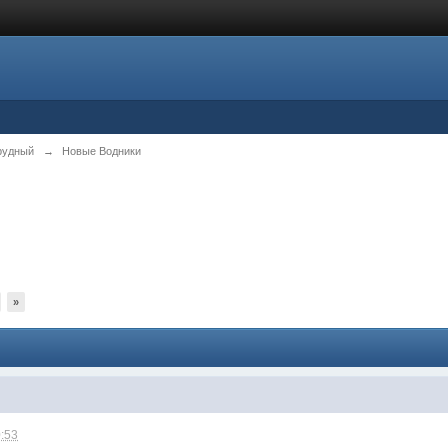
рудный
→
Новые Водники
»
0:53