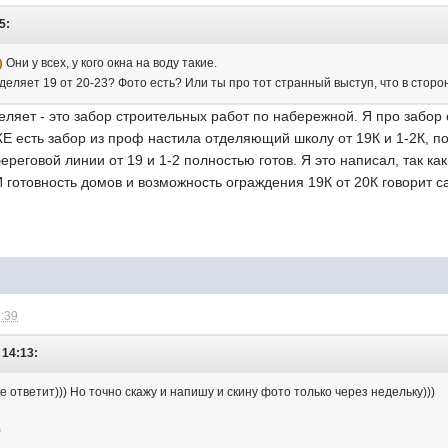
5:
Они у всех, у кого окна на воду такие.
тделяет 19 от 20-23? Фото есть? Или ты про тот странный выступ, что в сто
еляет - это забор строительных работ по набережной. Я про забор
Е есть забор из проф настила отделяющий школу от 19К и 1-2К, по
еговой линии от 19 и 1-2 полностью готов. Я это написал, так как 
И готовность домов и возможность ограждения 19К от 20К говорит са
1:39
 14:13:
е ответит))) Но точно скажу и напишу и скину фото только через недельку)))
)