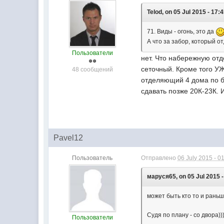
Telod, on 05 Jul 2015 - 17:4
71. Виды - огонь, это да
А что за забор, который о
Пользователи
нет. Что набережную отд
сеточный. Кроме того УЖ
48 сообщений
отделяющий 4 дома по бер
сдавать позже 20К-23К. 
Pavel12
Пользователь
Отправлено
06 July 2015 - 0
маруся65, on 05 Jul 2015 -
может быть кто то и раньш
Судя по плану - со двора))
Пользователи