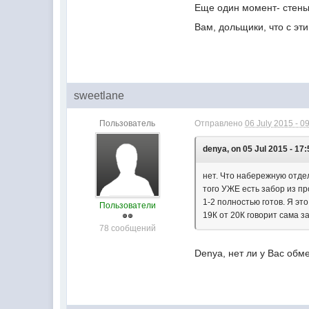
Еще один момент- стены 
Вам, дольщики, что с эт
sweetlane
Пользователь
Отправлено
06 July 2015 - 0
denya, on 05 Jul 2015 - 17:
нет. Что набережную отде
того УЖЕ есть забор из п
1-2 полностью готов. Я эт
Пользователи
19К от 20К говорит сама за 
78 сообщений
Denya, нет ли у Вас обм