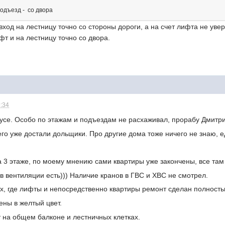
подъезд - со двора
вход на лестницу точно со стороны дороги, а на счет лифта не уве
фт и на лестницу точно со двора.
9:34
пусе. Особо по этажам и подъездам не расхаживал, прорабу Дмитр
его уже достали дольщики. Про другие дома тоже ничего не знаю, ед
а 3 этаже, по моему мнению сами квартиры уже закончены, все там 
в вентиляции есть))) Наличие кранов в ГВС и ХВС не смотрел.
ах, где лифты и непосредственно квартиры ремонт сделан полностью
ены в желтый цвет.
 на общем балконе и лестничных клетках.