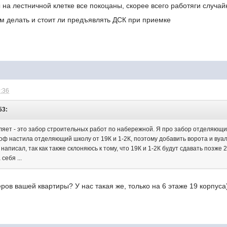
на лестничной клетке все покоцаны, скорее всего работяги случайн
им делать и стоит ли предъявлять ДСК при приемке
9:36
53:
ляет - это забор строительных работ по набережной. Я про забор отделяющий
роф настила отделяющий школу от 19К и 1-2К, поэтому добавить ворота и вуа
о написал, так как также склоняюсь к тому, что 19К и 1-2К будут сдавать позж
себя ...
еров вашей квартиры? У нас такая же, только на 6 этаже 19 корпуса