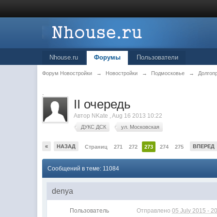
Nhouse.ru
Форумы
Пользователи
Форум Новостройки
→
Новостройки
→
Подмосковье
→
Долгоп
.
II очередь
Автор
NKate
,
Aug 16 2013 10:22
ДУКС ДСК
ул. Московская
«
НАЗАД
ВПЕРЕД
Страниц
271
272
273
274
275
Сообщений в теме: 11084
denya
Пользователь
Отправлено
05 July 2015 - 2