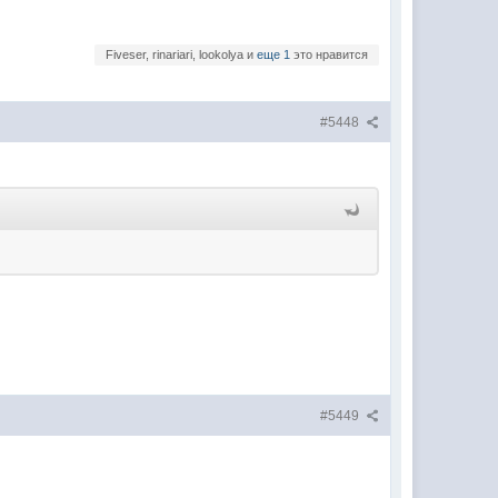
Fiveser, rinariari, lookolya и
еще 1
это нравится
#5448
#5449