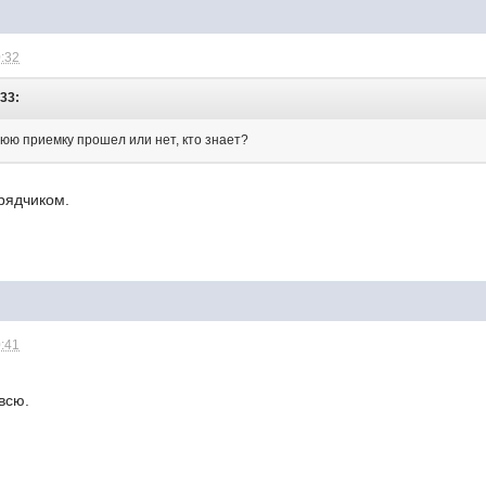
0:32
:33:
нюю приемку прошел или нет, кто знает?
рядчиком.
0:41
всю.