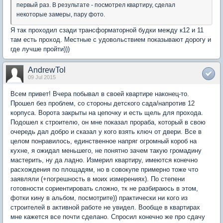
первый раз. В результате - посмотрел квартиру, сделал
некоторые замеры, пару фото.
Я так проходил сзади трансформаторной будки между к12 и 11
там есть проход. Местные с удовольствием показывают дорогу и
где лучше пройти)))
AndrewTol
09 Jul 2015
Всем привет! Вчера побывал в своей квартире наконец-то.
Прошел без проблем, со стороны детского сада/напротив 12
корпуса. Ворота закрыты на цепочку и есть щель для прохода.
Подошел к строителю, он мне показал прораба, который в свою
очередь дал добро и сказал у кого взять ключ от двери. Все в
целом понравилось, единственное напряг огромный короб на
кухне, я ожидал меньшего, не понятно зачем такую громадину
мастерить, ну да ладно. Измерил квартиру, имеются конечно
расхождения по площадям, но в совокупе примерно тоже что
заявляли (+погрешность в моих измерениях). По степени
готовности сориентировать сложно, тк не разбираюсь в этом,
фотки кину в альбом, посмотрите)) практически ни кого из
строителей в активной работе не увидел. Вообще в квартирах
мне кажется все почти сделано. Спросил конечно же про сдачу