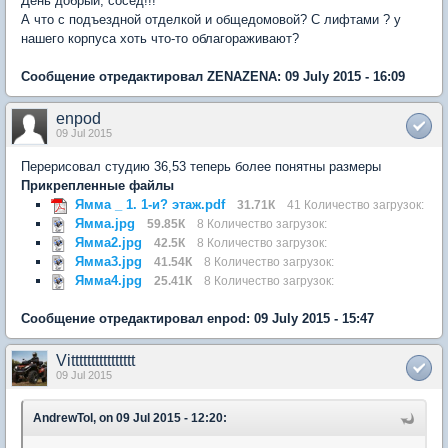
День добрый, сосед!!!
А что с подъездной отделкой и общедомовой? С лифтами ? у
нашего корпуса хоть что-то облагораживают?
Сообщение отредактировал ZENAZENA: 09 July 2015 - 16:09
enpod
09 Jul 2015
Перерисовал студию 36,53 теперь более понятны размеры
Прикрепленные файлы
Ямма _ 1. 1-и? этаж.pdf
31.71К
41 Количество загрузок:
Ямма.jpg
59.85К
8 Количество загрузок:
Ямма2.jpg
42.5К
8 Количество загрузок:
Ямма3.jpg
41.54К
8 Количество загрузок:
Ямма4.jpg
25.41К
8 Количество загрузок:
Сообщение отредактировал enpod: 09 July 2015 - 15:47
Vitttttttttttttttt
09 Jul 2015
AndrewTol, on 09 Jul 2015 - 12:20: