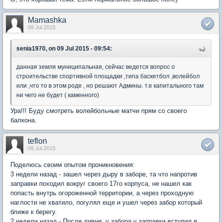
Mamashka
09 Jul 2015
senia1970, on 09 Jul 2015 - 09:54:
данная земля муниципальная, сейчас ведется вопрос о
строительстве спортивной площадки ,типа баскетбол ,волейбол
или ,что то в этом роде , но решают Админы. т.е капитального там
ни чего не будет ( каменного)
Ура!!! Буду смотреть волейбольные матчи прям со своего
балкона.
teflon
09 Jul 2015
Поделюсь своим опытом проникновения:
3 недели назад - зашел через дыру в заборе, та что напротив
заправки походил вокруг своего 17го корпуса, не нашел как
попасть внутрь огороженной территории, а через проходную
наглости не хватило, погулял еще и ушел через забор который
ближе к берегу.
2 недели назад - После ливня, у забора у заправки вступил в