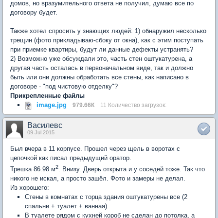
домов, но вразумительного ответа не получил, думаю все по
договору будет.
Также хотел спросить у знающих людей: 1) обнаружил несколько
трещин (фото прикладываю-сбоку от окна), как с этим поступать
при приемке квартиры, будут ли данные дефекты устранять?
2) Возможно уже обсуждали это, часть стен оштукатурена, а
другая часть осталась в первоначальном виде, так и должно
быть или они должны обработать все стены, как написано в
договоре - "под чистовую отделку"?
Прикрепленные файлы
image.jpg
979.66К
11 Количество загрузок:
Василевс
09 Jul 2015
Был вчера в 11 корпусе. Прошел через щель в воротах с
цепочкой как писал предыдущий оратор.
2
Трешка 86.98 м
. Внизу. Дверь открыта и у соседей тоже. Так что
никого не искал, а просто зашёл. Фото и замеры не делал.
Из хорошего:
Стены в комнатах с торца здания оштукатурены все (2
спальни + туалет + ванная).
В туалете рядом с кухней короб не сделан до потолка, а