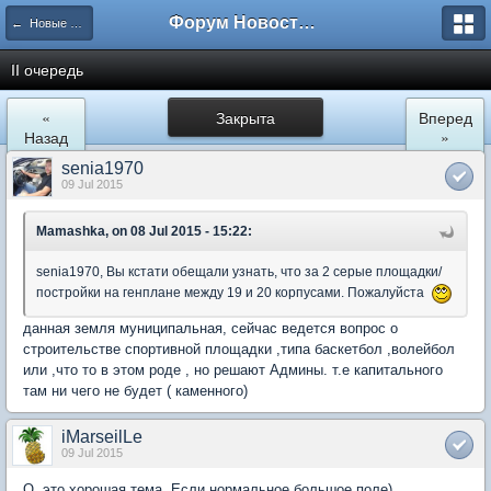
Форум Новостройки
← Новые Водники
II очередь
«
Закрыта
Вперед
Назад
»
senia1970
09 Jul 2015
Mamashka, on 08 Jul 2015 - 15:22:
senia1970, Вы кстати обещали узнать, что за 2 серые площадки/
постройки на генплане между 19 и 20 корпусами. Пожалуйста
данная земля муниципальная, сейчас ведется вопрос о
строительстве спортивной площадки ,типа баскетбол ,волейбол
или ,что то в этом роде , но решают Админы. т.е капитального
там ни чего не будет ( каменного)
iMarseilLe
09 Jul 2015
О, это хорошая тема. Если нормальное большое поле)