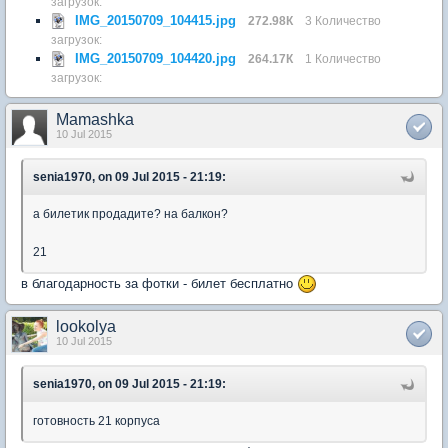
загрузок:
IMG_20150709_104415.jpg
272.98К
3 Количество
загрузок:
IMG_20150709_104420.jpg
264.17К
1 Количество
загрузок:
Mamashka
10 Jul 2015
senia1970, on 09 Jul 2015 - 21:19:
а билетик продадите? на балкон?
21
в благодарность за фотки - билет бесплатно
lookolya
10 Jul 2015
senia1970, on 09 Jul 2015 - 21:19:
готовность 21 корпуса