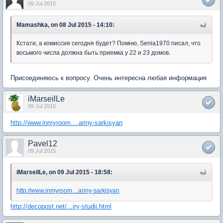
09 Jul 2015
Mamashka, on 08 Jul 2015 - 14:10:
Кстати, а комиссия сегодня будет? Помню, Senia1970 писал, что
восьмого числа должна быть приемка у 22 и 23 домов.
Присоединяюсь к вопросу. Очень интересна любая информация
iMarseilLe
09 Jul 2015
http://www.inmyroom....ariny-sarkisyan
Pavel12
09 Jul 2015
iMarseilLe, on 09 Jul 2015 - 18:58:
http://www.inmyroom....ariny-sarkisyan
http://decopost.net/...iry-studii.html