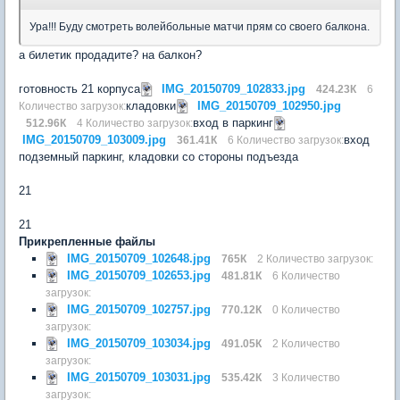
Ура!!! Буду смотреть волейбольные матчи прям со своего балкона.
а билетик продадите? на балкон?
готовность 21 корпуса
IMG_20150709_102833.jpg
424.23К
6
кладовки
IMG_20150709_102950.jpg
Количество загрузок:
вход в паркинг
512.96К
4 Количество загрузок:
IMG_20150709_103009.jpg
вход
361.41К
6 Количество загрузок:
подземный паркинг, кладовки со стороны подъезда
21
21
Прикрепленные файлы
IMG_20150709_102648.jpg
765К
2 Количество загрузок:
IMG_20150709_102653.jpg
481.81К
6 Количество
загрузок:
IMG_20150709_102757.jpg
770.12К
0 Количество
загрузок:
IMG_20150709_103034.jpg
491.05К
2 Количество
загрузок:
IMG_20150709_103031.jpg
535.42К
3 Количество
загрузок: