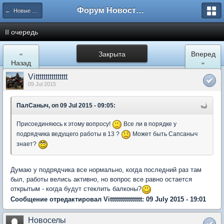
Форум Новостройки
← Новые Водники
II очередь
«
Закрыта
Вперед
Назад
»
Vitttttttttttttttt
09 Jul 2015
ПалСаныч, on 09 Jul 2015 - 09:05:
Присоединяюсь к этому вопросу!
Все ли в порядке у
подрядчика ведущего работы в 13 ?
Может быть Сапсаныч
знает?
Думаю у подрядчика все нормально, когда последний раз там
был, работы велись активно, но вопрос все равно остается
открытым - когда будут стеклить балконы?
Сообщение отредактировал Vitttttttttttttttt: 09 July 2015 - 19:01
Новоселы