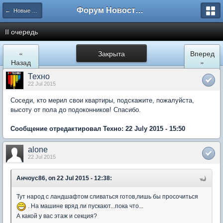
Форум Новостройки
← Новые Водники
II очередь
«
Закрыта
Вперед
Назад
»
Техно
22 Jul 2015
Соседи, кто мерил свои квартиры, подскажите, пожалуйста,
высоту от пола до подоконников! Спасибо.
Сообщение отредактировал Техно: 22 July 2015 - 15:50
alone
22 Jul 2015
Анчоус86, on 22 Jul 2015 - 12:38:
Тут народ с ландшафтом сливаться готов,лишь бы просочиться
. На машине вряд ли пускают...пока что...
А какой у вас этаж и секция?