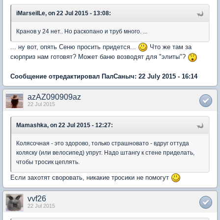
iMarseilLe, on 22 Jul 2015 - 13:08:
Кранов у 24 нет.. Но раскопано и труб много. ...
... ну вот, опять Сеню просить придется...
Что же там за
сюрприз нам готовят? Может баню возводят для "элиты"?
Сообщение отредактировал ПалСаныч: 22 July 2015 - 16:14
azAZ090909az
22 Jul 2015
Mamashka, on 22 Jul 2015 - 12:27:
Колясочная - это здорово, только страшновато - вдруг оттуда
коляску (или велосипед) упрут. Надо штангу к стене приделать,
чтобы тросик цеплять.
Если захотят своровать, никакие тросики не помогут
vvf26
22 Jul 2015