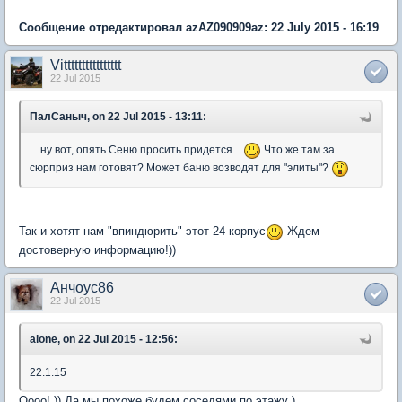
Сообщение отредактировал azAZ090909az: 22 July 2015 - 16:19
Vitttttttttttttttt
22 Jul 2015
ПалСаныч, on 22 Jul 2015 - 13:11:
... ну вот, опять Сеню просить придется...
Что же там за
сюрприз нам готовят? Может баню возводят для "элиты"?
Так и хотят нам "впиндюрить" этот 24 корпус
Ждем
достоверную информацию!))
Анчоус86
22 Jul 2015
alone, on 22 Jul 2015 - 12:56:
22.1.15
Оооо! )) Да мы похоже будем соседями по этажу )