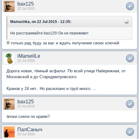
bax125
22 Jul 2015
Mamashka, on 22 Jul 2015 - 12:35:
Не расстраивайте bax125! Он не переживет
Я только рад буду за вас и ждать получения своих ключей
iMarseilLe
22 Jul 2015
Дорога новая, тёмный асфальт. По всей улице Набережная, от
Московской и до Стародмитровского.
Кранов у 24 нет.. Но раскопано и труб много. ...
bax125
22 Jul 2015
блоки сняли по краям?
ПалСаныч
22 Jul 2015