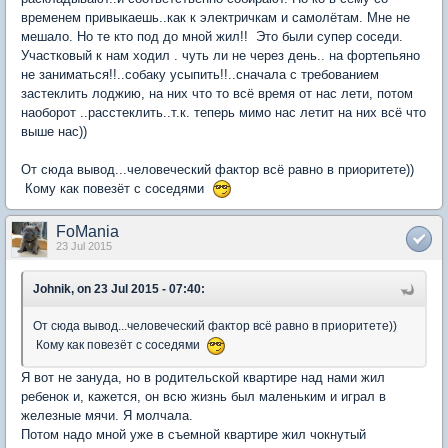
временем привыкаешь..как к электричкам и самолётам. Мне не
мешало. Но те кто под до мной жил!! Это были супер соседи.
Участковый к нам ходил . чуть ли не через день.. на фортепьяно
не заниматься!!..собаку усыпить!!..сначала с требованием
застеклить лоджию, на них что то всё время от нас лети, потом
наоборот ..расстеклить..т.к. теперь мимо нас летит на них всё что
выше нас))
От сюда вывод...человеческий фактор всё равно в приоритете))
Кому как повезёт с соседями
FoMania
23 Jul 2015
Johnik, on 23 Jul 2015 - 07:40:
От сюда вывод...человеческий фактор всё равно в приоритете))
Кому как повезёт с соседями
Я вот не зануда, но в родительской квартире над нами жил
ребенок и, кажется, он всю жизнь был маленьким и играл в
железные мячи. Я молчала.
Потом надо мной уже в съемной квартире жил чокнутый