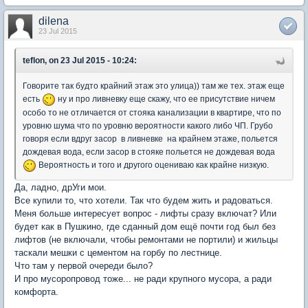
dilena
23 Jul 2015
teflon, on 23 Jul 2015 - 10:24:
Говорите так будто крайний этаж это улица)) там же тех. этаж еще
есть
ну и про ливневку еще скажу, что ее присутствие ничем
особо то не отличается от стояка канализации в квартире, что по
уровню шума что по уровню вероятности какого либо ЧП. Грубо
говоря если вдруг засор в ливневке на крайнем этаже, польется
дождевая вода, если засор в стояке польется не дождевая вода
Вероятность и того и другого оцениваю как крайне низкую.
Да, ладно, дрУги мои.
Все купили то, что хотели. Так что будем жить и радоваться.
Меня больше интересует вопрос - лифты сразу включат? Или
будет как в Пушкино, где сданный дом ещё почти год был без
лифтов (не включали, чтобы ремонтами не портили) и жильцы
таскали мешки с цементом на горбу по лестнице.
Что там у первой очереди было?
И про мусоропровод тоже... не ради крупного мусора, а ради
комфорта.