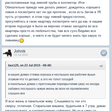
расположенные под землей трубы в коллектор. Итог :
Обязательно прежде чем делать ремонт, дождитесь хорошего
ливня и посмотрите нет ли где протечек , если есть бегом в УК
пусть устроняют, в этом году ливней предостаточно,
прогуляйтесь в свою квартиру посмотрите чего да как, в нашем
втором подъезде я была на верхних этажах заходила во все
квартиры просто из любопытства, там все сухо.Видимо все
сделано хорошо , и никто и не будет ничего знать про какую то
ливневку
Johnik
23 Jul 2015
bax125, on 23 Jul 2015 - 06:48:
в наших домах стяжка хороша и неслышно как рабочие выше
этажом что то делают, а это не топот соседей
в панельных домах с приточными перекрытиями ужас но иногда
забавно послушать чужую жизнь во всех их проявлениях
слышно все
Я всю жизнь в панельном живу. Слышимость тех кто
сверху..отличная. Стиральная машина, будильник в 7 утра, диван
раскладывают..и соответственно собирают. Но ко в сему со