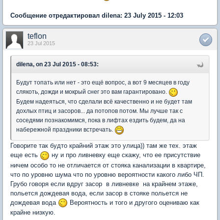
Сообщение отредактировал dilena: 23 July 2015 - 12:03
teflon
23 Jul 2015
dilena, on 23 Jul 2015 - 08:53:
Будут топать или нет - это ещё вопрос, а вот 9 месяцев в году
слякоть, дожди и мокрый снег это вам гарантировано.
Будем надеяться, что сделали всё качественно и не будет там
дохлых птиц и засоров... да потопов потом. Мы лучше так с
соседями познакомимся, пока в лифтах ездить будем, да на
набережной праздники встречать.
Говорите так будто крайний этаж это улица)) там же тех. этаж
еще есть
ну и про ливневку еще скажу, что ее присутствие
ничем особо то не отличается от стояка канализации в квартире,
что по уровню шума что по уровню вероятности какого либо ЧП.
Грубо говоря если вдруг засор в ливневке на крайнем этаже,
польется дождевая вода, если засор в стояке польется не
дождевая вода
Вероятность и того и другого оцениваю как
крайне низкую.