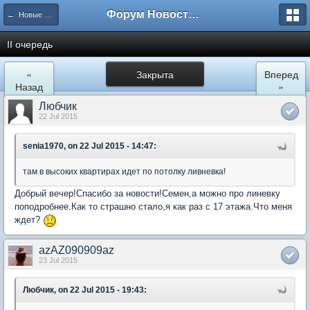
Форум Новостройки
← Новые Водники
II очередь
«
Закрыта
Вперед
Назад
»
Любчик
22 Jul 2015
senia1970, on 22 Jul 2015 - 14:47:
там в высоких квартирах идет по потолку ливневка!
Добрый вечер!Спасибо за новости!Семен,а можно про линевку
поподробнее.Как то страшно стало,я как раз с 17 этажа.Что меня
ждет?
azAZ090909az
23 Jul 2015
Любчик, on 22 Jul 2015 - 19:43: