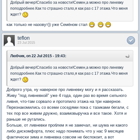
Добрый вечер!Спасибо за новости!Семен,а можно про линевку
поподробнее.Как то страшно стало,я как раз с 17 этажа.Что меня
ждет?
как только не назовут)) уже Семёном стал
teflon
23 Jul 2015
Любчик, on 22 Jul 2015 - 19:43:
Добрый вечер!Спасибо за новости!Семен,а можно про линевку
поподробнее.Как то страшно стало,я как раз с 17 этажа.Что меня
ждет?
Доброго утра, ну наверное про ливневку могу и я рассказать.
Живу "под ливневкой" уже 4 года, один раз во время сильного
ливня, что-там сорвало и протопило этажа на три наверное.
Перезнакомились со всеми соседями пока с тазиками бегали, с
тех пор все живем дружно, взаимовыручка и все такое. Хотя и
раньше не ругались.
Больше, от ливневки проблем я не замечал, ни шума ни какого
либо дискомфорта, плюс надо понимать что у нас 9 месяцев
фактически зима и ливневка совсем не беспокоит, а вот