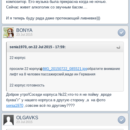
композитор. Его музыка была прекрасна когда не ночью.
Сейчас живет алкоголик со звучным басом....
И я теперь буду рада даже протекающей ливневке)))
BONYA
23 Jul 2015
senia1970, on 22 Jul 2015 - 17:59:
22 корпус
просили 22 корпус
IMG_20150722_085521.jpg
обратите внимание
лифт на 8 человек пассажирский,маде ин Германия
22 корпус готовность
Доброе утро!Соседи корпуса №22,что-то я не пойму ,вроде
буква"г" у нашего корпуса в другую сторону ,а на фото
senia1970
,совсем всё по другому????
OLGAVKS
23 Jul 2015