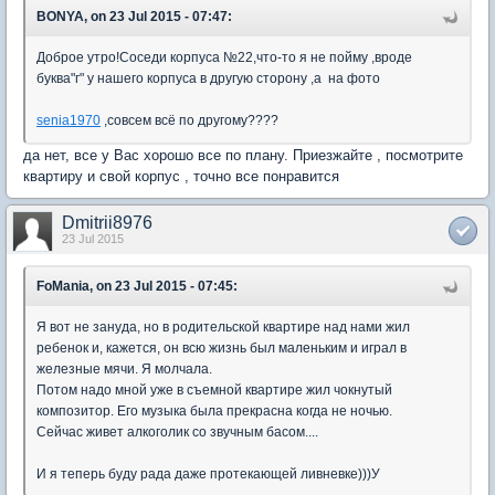
BONYA, on 23 Jul 2015 - 07:47:
Доброе утро!Соседи корпуса №22,что-то я не пойму ,вроде
буква"г" у нашего корпуса в другую сторону ,а на фото
senia1970
,совсем всё по другому????
да нет, все у Вас хорошо все по плану. Приезжайте , посмотрите
квартиру и свой корпус , точно все понравится
Dmitrii8976
23 Jul 2015
FoMania, on 23 Jul 2015 - 07:45:
Я вот не зануда, но в родительской квартире над нами жил
ребенок и, кажется, он всю жизнь был маленьким и играл в
железные мячи. Я молчала.
Потом надо мной уже в съемной квартире жил чокнутый
композитор. Его музыка была прекрасна когда не ночью.
Сейчас живет алкоголик со звучным басом....
И я теперь буду рада даже протекающей ливневке)))У