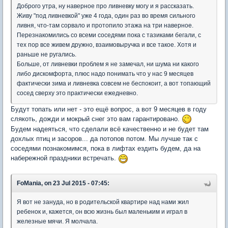
Доброго утра, ну наверное про ливневку могу и я рассказать.
Живу "под ливневкой" уже 4 года, один раз во время сильного
ливня, что-там сорвало и протопило этажа на три наверное.
Перезнакомились со всеми соседями пока с тазиками бегали, с
тех пор все живем дружно, взаимовыручка и все такое. Хотя и
раньше не ругались.
Больше, от ливневки проблем я не замечал, ни шума ни какого
либо дискомфорта, плюс надо понимать что у нас 9 месяцев
фактически зима и ливневка совсем не беспокоит, а вот топающий
сосед сверху это практически ежедневно.
Будут топать или нет - это ещё вопрос, а вот 9 месяцев в году
слякоть, дожди и мокрый снег это вам гарантировано.
Будем надеяться, что сделали всё качественно и не будет там
дохлых птиц и засоров... да потопов потом. Мы лучше так с
соседями познакомимся, пока в лифтах ездить будем, да на
набережной праздники встречать.
FoMania, on 23 Jul 2015 - 07:45:
Я вот не зануда, но в родительской квартире над нами жил
ребенок и, кажется, он всю жизнь был маленьким и играл в
железные мячи. Я молчала.