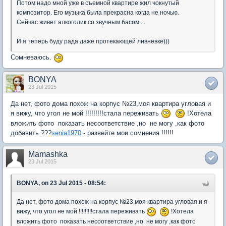
Потом надо мной уже в съемной квартире жил чокнутый
композитор. Его музыка была прекрасна когда не ночью.
Сейчас живет алкоголик со звучным басом....
И я теперь буду рада даже протекающей ливневке)))
Сомневаюсь.
BONYA
23 Jul 2015
Да нет, фото дома похож на корпус №23,моя квартира угловая и
я вижу, что угол не мой !!!!!!!!!стала переживать
!Хотела
вложить фото показать несоответствие ,но не могу ,как фото
добавить ???
senia1970
- развейте мои сомнения !!!!!!
Mamashka
23 Jul 2015
BONYA, on 23 Jul 2015 - 08:54:
Да нет, фото дома похож на корпус №23,моя квартира угловая и я
вижу, что угол не мой !!!!!!!!!стала переживать
!Хотела
вложить фото показать несоответствие ,но не могу ,как фото