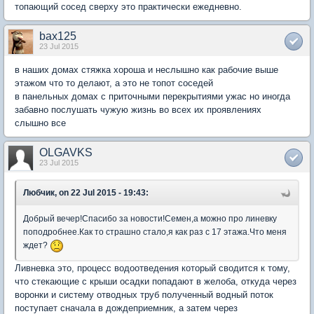
топающий сосед сверху это практически ежедневно.
bax125
23 Jul 2015
в наших домах стяжка хороша и неслышно как рабочие выше
этажом что то делают, а это не топот соседей
в панельных домах с приточными перекрытиями ужас но иногда
забавно послушать чужую жизнь во всех их проявлениях
слышно все
OLGAVKS
23 Jul 2015
Любчик, on 22 Jul 2015 - 19:43:
Добрый вечер!Спасибо за новости!Семен,а можно про линевку
поподробнее.Как то страшно стало,я как раз с 17 этажа.Что меня
ждет?
Ливневка это, процесс водоотведения который сводится к тому,
что стекающие с крыши осадки попадают в желоба, откуда через
воронки и систему отводных труб полученный водный поток
поступает сначала в дождеприемник, а затем через