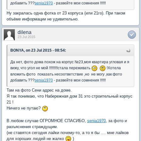
добавить ???
senia1970
- развейте мои сомнения !!!!!!
Ну закралась одна фотка от 23 корпуса (или 21го). При таком
объёме информации не удивительно.
dilena
23 Jul 2015
BONYA, on 23 Jul 2015 - 08:54:
Да нет, фото дома похож на корпус №23,моя квартира угловая и я
вижу, что угол не мой !!!!!!!!!стала переживать
!Хотела
вложить фото показать несоответствие ,но не могу ,как фото
добавить ???
senia1970
- развейте мои сомнения !!!!!!
Там на фото Сени адрес на доме.
Я так понимаю, что Набережная дом 31 это строительный корпус
21 !
Ничего не путаю?
В любом случае ОГРОМНОЕ СПАСИБО,
senia1970
, за фото и
разъяснения страждущим.
(не ставятся сегодня лайки почему-то, а то я бы .... мне лайков
для хороших людей не жалко
)