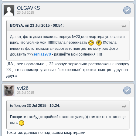
OLGAVKS
23 Jul 2015
BONYA, on 23 Jul 2015 - 08:54:
Да нет, фото дома похож на корпус №23,моя квартира угловая и я
вижу, что угол не мой !!!!!!!!!стала переживать
!Хотела
вложить фото показать несоответствие ,но не могу ,как фото
добавить ???
senia1970
- развейте мои сомнения !!!!!!
ДА , все нормально , 22 корпус зеркально расположен к корпусу
23 , т.е например угловые "скошенные" трешки смотрят друг на
друга
vvf26
23 Jul 2015
teflon, on 23 Jul 2015 - 10:24:
Говорите так будто крайний этаж это улица)) там же тех. этаж еще
есть
Тех.этаж далеко не над всеми квартирами