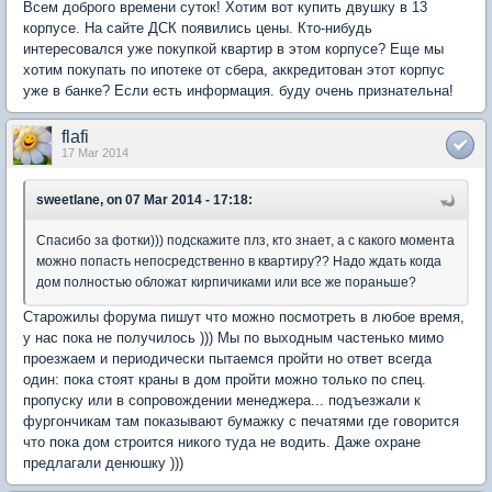
Всем доброго времени суток! Хотим вот купить двушку в 13
корпусе. На сайте ДСК появились цены. Кто-нибудь
интересовался уже покупкой квартир в этом корпусе? Еще мы
хотим покупать по ипотеке от сбера, аккредитован этот корпус
уже в банке? Если есть информация. буду очень признательна!
flafi
17 Mar 2014
sweetlane, on 07 Mar 2014 - 17:18:
Спасибо за фотки))) подскажите плз, кто знает, а с какого момента
можно попасть непосредственно в квартиру?? Надо ждать когда
дом полностью обложат кирпичиками или все же пораньше?
Старожилы форума пишут что можно посмотреть в любое время,
у нас пока не получилось ))) Мы по выходным частенько мимо
проезжаем и периодически пытаемся пройти но ответ всегда
один: пока стоят краны в дом пройти можно только по спец.
пропуску или в сопровождении менеджера... подъезжали к
фургончикам там показывают бумажку с печатями где говорится
что пока дом строится никого туда не водить. Даже охране
предлагали денюшку )))