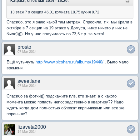
Katpach, on 03 Mar 2014 - 15:20:
13 этаж 7 я секция 46.01 комната 18.75 кухня 9.72
Спасибо, это я знаю какой там метраж. Спросила, т.к. мы брали в
октябре в 7 секции на 19 этаже у Домуса, ниже ничего у них не
было))))). Но у нас получилось по 73,5 т.р. за метр!
prosto
07 Mar 2014
Ещё чуть-чуть
http://www.picshare.ru/albums/19440/
. Было мало
времени.
sweetlane
07 Mar 2014
Спасибо за фотки))) подскажите плз, кто знает, а с какого
момента можно попасть непосредственно в квартиру?? Надо
ждать когда дом полностью обложат кирпичиками или все же
пораньше?
lizaveta2000
14 Mar 2014