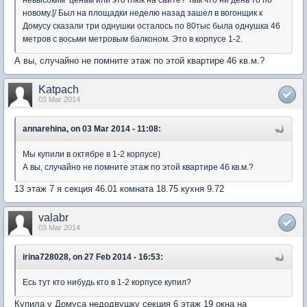
невысоким ценам или это глюк на сайте? Там что ни день то по
новому.[/ Был на площадки неделю назад зашел в вогонщик к
Домусу сказали три однушки осталось по 80тыс была однушка 46
метров с восьми метровым балконом. Это в корпусе 1-2.
А вы, случайно не помните этаж по этой квартире 46 кв.м.?
Katpach
03 Mar 2014
annarehina, on 03 Mar 2014 - 11:08:
Мы купили в октябре в 1-2 корпусе)
А вы, случайно не помните этаж по этой квартире 46 кв.м.?
13 этаж 7 я секция 46.01 комната 18.75 кухня 9.72
valabr
03 Mar 2014
irina728028, on 27 Feb 2014 - 16:53:
Есь тут кто нибудь кто в 1-2 корпусе купил?
Купила у Домуса недодвушку секция 6 этаж 19 окна на