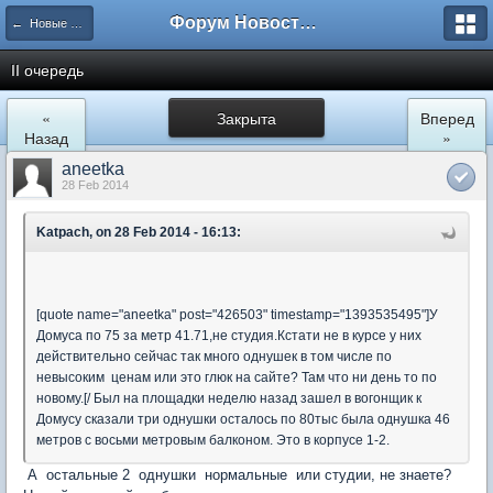
Форум Новостройки
← Новые Водники
II очередь
«
Закрыта
Вперед
Назад
»
aneetka
28 Feb 2014
Katpach, on 28 Feb 2014 - 16:13:
[quote name="aneetka" post="426503" timestamp="1393535495"]У
Домуса по 75 за метр 41.71,не студия.Кстати не в курсе у них
действительно сейчас так много однушек в том числе по
невысоким ценам или это глюк на сайте? Там что ни день то по
новому.[/ Был на площадки неделю назад зашел в вогонщик к
Домусу сказали три однушки осталось по 80тыс была однушка 46
метров с восьми метровым балконом. Это в корпусе 1-2.
А остальные 2 однушки нормальные или студии, не знаете?