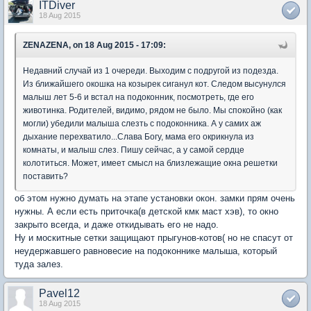
ITDiver
18 Aug 2015
ZENAZENA, on 18 Aug 2015 - 17:09:
Недавний случай из 1 очереди. Выходим с подругой из подезда.
Из ближайшего окошка на козырек сиганул кот. Следом высунулся
малыш лет 5-6 и встал на подоконник, посмотреть, где его
животинка. Родителей, видимо, рядом не было. Мы спокойно (как
могли) убедили малыша слезть с подоконника. А у самих аж
дыхание перехватило...Слава Богу, мама его окрикнула из
комнаты, и малыш слез. Пишу сейчас, а у самой сердце
колотиться. Может, имеет смысл на близлежащие окна решетки
поставить?
об этом нужно думать на этапе установки окон. замки прям очень
нужны. А если есть приточка(в детской кмк маст хэв), то окно
закрыто всегда, и даже откидывать его не надо.
Ну и москитные сетки защищают прыгунов-котов( но не спасут от
неудержавшего равновесие на подоконнике малыша, который
туда залез.
Pavel12
18 Aug 2015