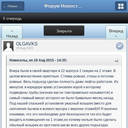
Форум Новостройки
← Новые Водники
II очередь
«
Закрыта
Вперед
Назад
»
OLGAVKS
18 Aug 2015
Новоселы, on 18 Aug 2015 - 14:35:
Вчера были в своей квартире в 22 корпусе 2 секции на 2 этаже. В
целом впечатления приятные. Стяжка ровная, стены и потолки
ровные. Весь подъезд сделан полность даже лифты работали. Из
минусов: в коридоре криво установлен короб к которому
подведены трубы (незнаю как он там правильно называется) и
самый главный минус которого не было буквально месяц назад.
Под нашей спальней установили ужасный козырек (место для
скопления бычков и всякого мусора с верхних этажей)!!! Я конечно
понимаю, что это необходимо для безопасности тех кто будет
входить в помещения на 1 этаже,но почему нельзя было сделать
обычный козырек из оргстекла как во всех других подъездах