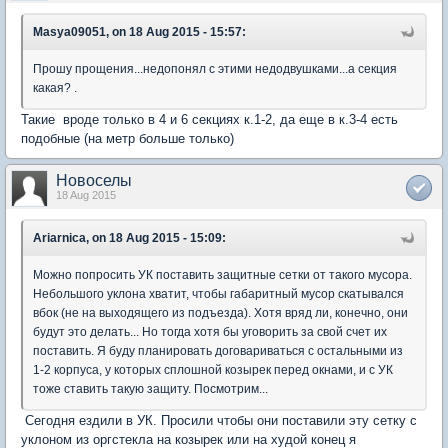
Masya09051, on 18 Aug 2015 - 15:57:
Прошу прощения...недопонял с этими недодвушками...а секция
какая? .
Такие вроде только в 4 и 6 секциях к.1-2, да еще в к.3-4 есть
подобные (на метр больше только)
Новоселы
18 Aug 2015
Ariarnica, on 18 Aug 2015 - 15:09:
Можно попросить УК поставить защитные сетки от такого мусора.
Небольшого уклона хватит, чтобы габаритный мусор скатывался
вбок (не на выходящего из подъезда). Хотя вряд ли, конечно, они
будут это делать... Но тогда хотя бы уговорить за свой счет их
поставить. Я буду планировать договариваться с остальными из
1-2 корпуса, у которых сплошной козырек перед окнами, и с УК
тоже ставить такую защиту. Посмотрим...
Сегодня ездили в УК. Просили чтобы они поставили эту сетку с
уклоном из оргстекла на козырек или на худой конец я