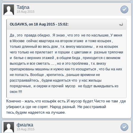
Tatjna
18 Aug 2015
OLGAVKS, on 18 Aug 2015 - 15:02:
Да , это правда обидно. Я знаю , что это не по наслышке, У меня
в Москве сейчас квартира на втором этаже и тоже козырек ,
только длинный во весь дом , т.к. внизу магазины , и на козырек
чего только не прилетает и горшки с цветами и разные тряпочки
и белье с верхних этажей , в общем беда , приходится с веником
выходить и все сметать .... , но и это проблема , т.к. внизу
припаркованы машины и нужно как-то изощриться , что бы на них
не попасть. Вообще , крепитесь , раньше времени не
расстраивайтесь , будем надеяться что у нас жильцы
порядочные, и окурки и прочий мусор не будут выкидывать из
окон !!!!
Конечно - жаль,что козырёк есть.И мусор будет.Чисто не там ,где
убирают,а где не сорят. Народ разный. Не расстраивай
тесь,будем надеется на лучшее.
фиалка
18 Aug 2015