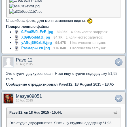
Спасибо за фото, для меня изменения видны.
Прикрепленные файлы
0-Fm6W0LFzE.jpg
80.85К
4 Количество загрузок:
X9j4G5rkM3I.jpg
84.7К
1 Количество загрузок:
yASuj6E0xLE.jpg
94.47К
1 Количество загрузок:
Размеры кв.jpg
136.84К
1 Количество загрузок:
Pavel12
18 Aug 2015
Это студия двухуровневая! Я же ищу студию недодвушку 51,93
кв.м
Сообщение отредактировал Pavel12: 18 August 2015 - 18:45
Masya09051
18 Aug 2015
Pavel12, on 18 Aug 2015 - 15:44:
Это студия двухуровневая! Я же ищу студию недодвушку 51,93