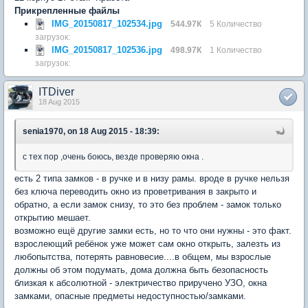
Прикрепленные файлы
IMG_20150817_102534.jpg
544.97К
5 Количество
загрузок:
IMG_20150817_102536.jpg
498.97К
1 Количество
загрузок:
ITDiver
18 Aug 2015
senia1970, on 18 Aug 2015 - 18:39:
с тех пор ,очень боюсь, везде проверяю окна .
есть 2 типа замков - в ручке и в низу рамы. вроде в ручке нельзя
без ключа переводить окно из проветривания в закрыто и
обратно, а если замок снизу, то это без проблем - замок только
открытию мешает.
возможно ещё другие замки есть, но то что они нужны - это факт.
взрослеющий ребёнок уже может сам окно открыть, залезть из
любопытства, потерять равновесие....в общем, мы взрослые
должны об этом подумать, дома должна быть безопасность
близкая к абсолютной - электричество приручено УЗО, окна
замками, опасные предметы недоступностью/замками.