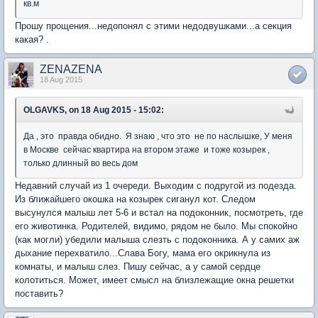
кв.м
Прошу прощения...недопонял с этими недодвушками...а секция
какая? .
ZENAZENA
18 Aug 2015
OLGAVKS, on 18 Aug 2015 - 15:02:
Да , это правда обидно. Я знаю , что это не по наслышке, У меня
в Москве сейчас квартира на втором этаже и тоже козырек ,
только длинный во весь дом
Недавний случай из 1 очереди. Выходим с подругой из подезда.
Из ближайшего окошка на козырек сиганул кот. Следом
высунулся малыш лет 5-6 и встал на подоконник, посмотреть, где
его животинка. Родителей, видимо, рядом не было. Мы спокойно
(как могли) убедили малыша слезть с подоконника. А у самих аж
дыхание перехватило...Слава Богу, мама его окрикнула из
комнаты, и малыш слез. Пишу сейчас, а у самой сердце
колотиться. Может, имеет смысл на близлежащие окна решетки
поставить?