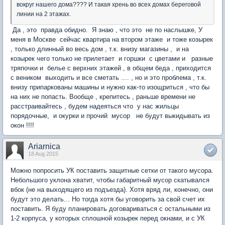
вокруг нашего дома???? И такая хрень во всех домах береговой
линии на 2 этажах.
Да , это правда обидно. Я знаю , что это не по наслышке, У
меня в Москве сейчас квартира на втором этаже и тоже козырек
, только длинный во весь дом , т.к. внизу магазины , и на
козырек чего только не прилетает и горшки с цветами и разные
тряпочки и белье с верхних этажей , в общем беда , приходится
с веником выходить и все сметать .... , но и это проблема , т.к.
внизу припаркованы машины и нужно как-то изощриться , что бы
на них не попасть. Вообще , крепитесь , раньше времени не
расстраивайтесь , будем надеяться что у нас жильцы
порядочные, и окурки и прочий мусор не будут выкидывать из
окон !!!!
Ariarnica
18 Aug 2015
Можно попросить УК поставить защитные сетки от такого мусора.
Небольшого уклона хватит, чтобы габаритный мусор скатывался
вбок (не на выходящего из подъезда). Хотя вряд ли, конечно, они
будут это делать... Но тогда хотя бы уговорить за свой счет их
поставить. Я буду планировать договариваться с остальными из
1-2 корпуса, у которых сплошной козырек перед окнами, и с УК