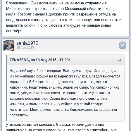
Спрашивали. Они документы на наши дома отправили в
Министерство строительства по Московской области в конце
июля. Говорят сначала должно прийти разрешение оттуда на
ввод домов в эксплуатацию, а затем они начнут нас вызывать и
выдавать ключи. По их словам это будет не раньше конца
сентября.
senia1970
18 Aug 2015
ZENAZENA, on 18 Aug 2015 - 17:09:
Недавний случай из 1 очереди. Выходим с подругой из подезда.
Из ближайшего окошка на козырек сиганул кот. Следом высунулся
малыш лет 5-6 и встал на подоконник, посмотреть, где его
животинка. Родителей, видимо, рядом не было. Мы спокойно (как
могли) убедили малыша слезть с подоконника. А у самих аж
дыхание перехватило...Слава Богу, мама его окрикнула из
комнаты, и малыш слез. Пишу сейчас, а у самой сердце
колотиться. Может, имеет смысл на близлежащие окна решетки
поставить?
у знакомой выпал малыш с 9 этажа, играли дети и она
запрыгнула на столик около окна, там стоял магнитофон, она