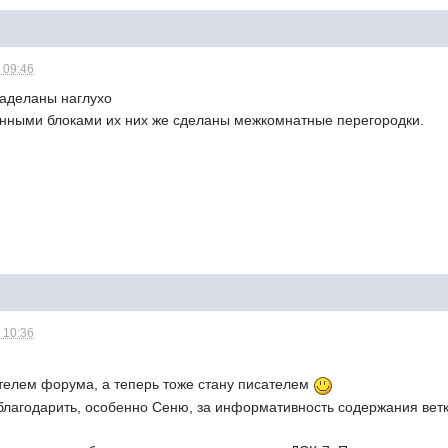
 09:46
заделаны наглухо
енными блоками их них же сделаны межкомнатные перегородки.
 10:36
ателем форума, а теперь тоже стану писателем
облагодарить, особенно Сеню, за информативность содержания ве