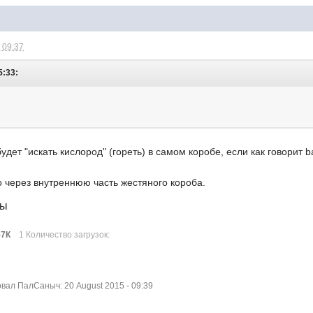
 09:37
5:33:
удет "искать кислород" (гореть) в самом коробе, если как говорит 
о через внутреннюю часть жестяного короба.
лы
57К
1 Количество загрузок:
ал ПалСаныч: 20 August 2015 - 09:39