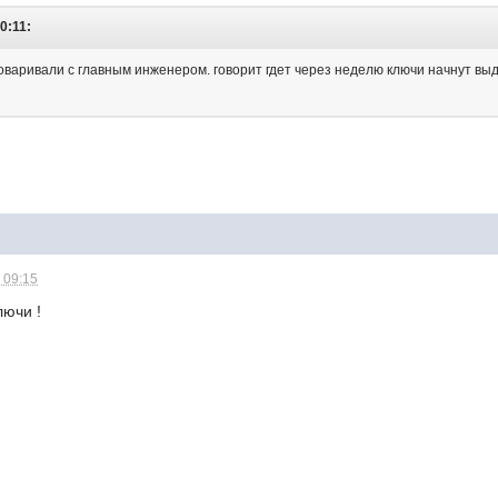
0:11:
говаривали с главным инженером. говорит гдет через неделю ключи начнут вы
 09:15
лючи !