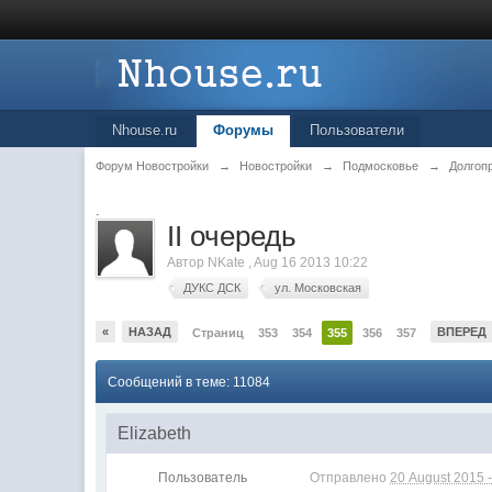
Nhouse.ru
Форумы
Пользователи
Форум Новостройки
→
Новостройки
→
Подмосковье
→
Долгоп
.
II очередь
Автор
NKate
,
Aug 16 2013 10:22
ДУКС ДСК
ул. Московская
«
НАЗАД
ВПЕРЕД
Страниц
353
354
355
356
357
Сообщений в теме: 11084
Elizabeth
Пользователь
Отправлено
20 August 2015 -