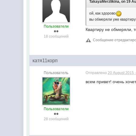
TakayaMerzlikina, on 19 Au
ой, как здорово
вы обмеряли уже квартиру?
Пользователи
Квартиру не обмеряли, т
18 сообщений
Сообщение отредактирова
катя11корп
Пользователь
Отправлено
20 August 2015 -
всем привет! очень хоче
Пользователи
28 сообщений