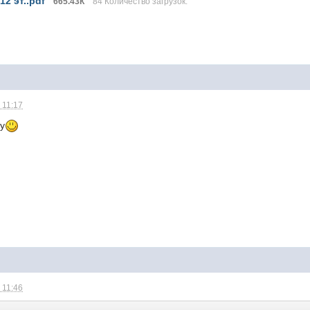
12 эт..pdf
665.43К
84 Количество загрузок:
 11:17
у
 11:46