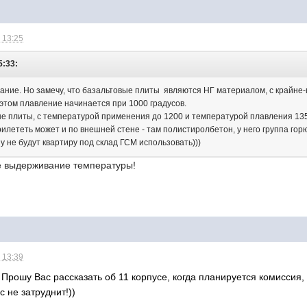
 13:25
5:33:
ание. Но замечу, что базальтовые плиты являются НГ материалом, с крайне-
 этом плавление начинается при 1000 градусов.
 плиты, с температурой применения до 1200 и температурой плавления 1350
лететь может и по внешней стене - там полистиролбетон, у него группа горю
у не будут квартиру под склад ГСМ использовать)))
не выдерживание температуры!
 13:39
 Прошу Вас рассказать об 11 корпусе, когда планируется комиссия
 не затруднит!))