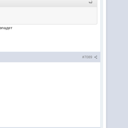
овпадет
#7089