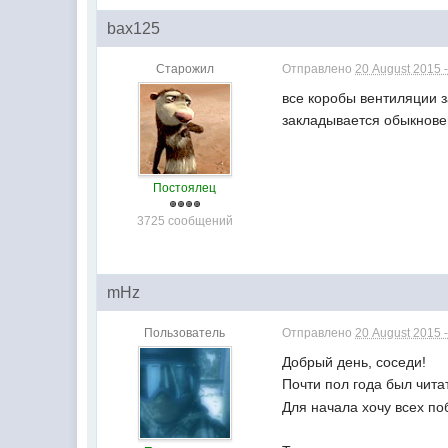
bax125
Старожил
Отправлено
20 August 2015 -
все коробы вентиляции 
закладывается обыкнов
Постоялец
3725 сообщений
mHz
Пользователь
Отправлено
20 August 2015 -
Добрый день, соседи!
Почти пол года был чит
Для начала хочу всех п