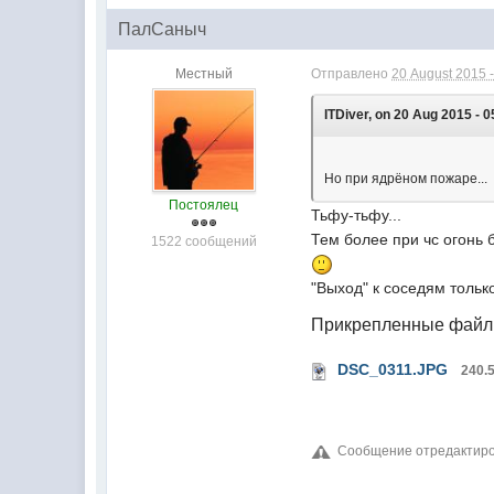
ПалСаныч
Местный
Отправлено
20 August 2015 -
ITDiver, on 20 Aug 2015 - 0
Но при ядрёном пожаре...
Постоялец
Тьфу-тьфу...
Тем более при чс огонь б
1522 сообщений
"Выход" к соседям тольк
Прикрепленные фай
DSC_0311.JPG
240.
Сообщение отредактиров