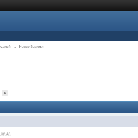
рудный
→
Новые Водники
»
 08:48