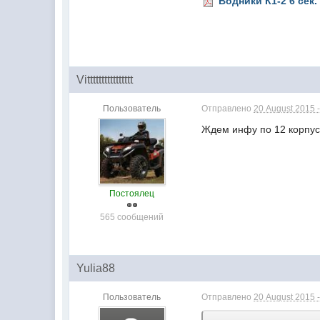
Водники К1-2 6 сек. 
Vitttttttttttttttt
Пользователь
Отправлено
20 August 2015 -
Ждем инфу по 12 корпус
Постоялец
565 сообщений
Yulia88
Пользователь
Отправлено
20 August 2015 -