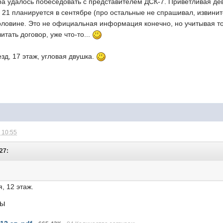
ра удалось побеседовать с представителем ДСК-7. Приветливая де
 21 планируется в сентябре (про остальные не спрашивал, извинит
половине. Это не официальная информация конечно, но учитывая то
итать договор, уже что-то...
езд, 17 этаж, угловая двушка.
 10:55
:27:
я, 12 этаж.
лы