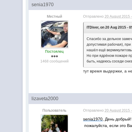
senia1970
Местный
Отправлено
20 August 2015 -
ITDiver, on 20 Aug 2015 - 0
Спасибо за дельное замеч
допустимая рабочая), при
нашёл ещё вермикулитовые
Постоялец
Но при ядрёном пожаре при
1468 сообщений
быть, надеюсь соседи сниз
тут время выдержки, а 
lizaveta2000
Пользователь
Отправлено
20 August 2015 -
senia1970
, День добрый!
пожалуйста, если это Вас