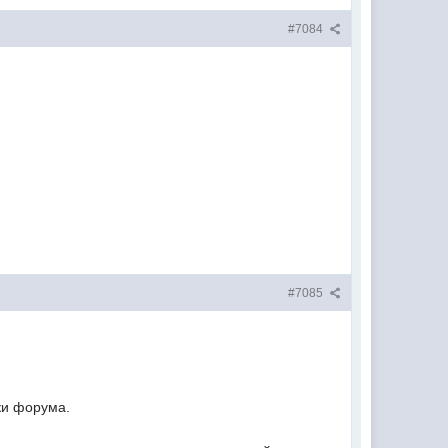
#7084
#7085
тки форума.