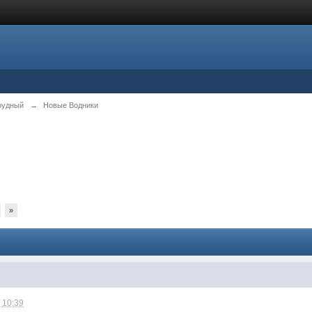
рудный
→
Новые Водники
»
 10:39