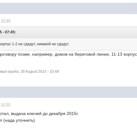
 10:48
 - 07:45:
рпус 1-2 не сдадут, никакой не сдадут.
договору позже, например, домов на береговой линии, 11-13 корпус
л layolla: 28 August 2015 - 10:49
 10:50
артал, выдача ключей до декабря 2015г.
л (нада уточнить)