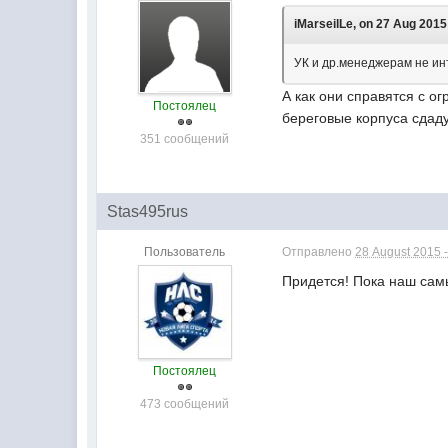
iMarseilLe, on 27 Aug 2015 
УК и др.менеджерам не ин
А как они справятся с 
Постоялец
береговые корпуса сдаду
351 сообщений
Stas495rus
Пользователь
Отправлено
28 August 2015 -
Придется! Пока наш самы
Постоялец
473 сообщений