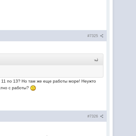
#7325
 с 11 по 13? Но там же еще работы море! Неужто
атно с работы?
#7326