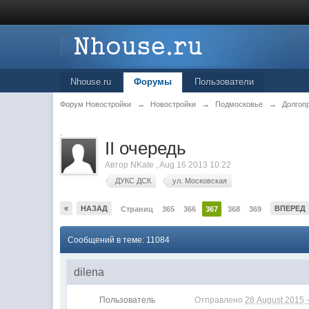
Nhouse.ru
Форумы
Пользователи
Форум Новостройки
→
Новостройки
→
Подмосковье
→
Долгоп
.
II очередь
Автор
NKate
,
Aug 16 2013 10:22
ДУКС ДСК
ул. Московская
«
НАЗАД
ВПЕРЕД
Страниц
365
366
367
368
369
Сообщений в теме: 11084
dilena
Пользователь
Отправлено
28 August 2015 -