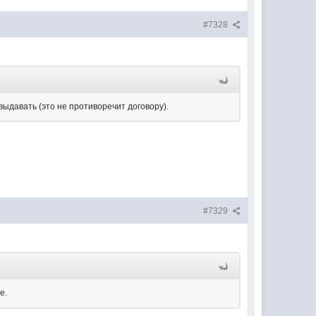
#7328
выдавать (это не противоречит договору).
#7329
е.