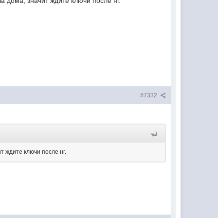
ча дома, значит ждите ключи после нг.
#7332
ит ждите ключи после нг.