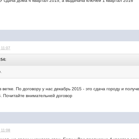
ДУ сдача дома 4 квартал 2015, а выдачача ключей 1 квартал 2016
 11:07
:54:
.
в ветке. По договору у нас декабрь 2015 - это сдача городу и полу
6. Почитайте внимательней договор
 11:08