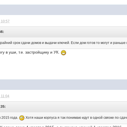
 10:57
56:
крайний срок сдачи домов и выдачи ключей. Если дом готов то могут и раньше 
гу в уши, т.е. застройщику и УК.
 11:04
:35:
л 2015 года.
Хотя наши корпуса я так понимаю идут в одной связке по сдач