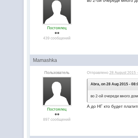
во 2-ой очереди много до
Постоялец
439 сообщений
Mamashka
Пользователь
Отправлено
28 August 2015 -
Abra, on 28 Aug 2015 - 08:
во 2-ой очереди много домо
А до НГ кто будет плати
Постоялец
897 сообщений