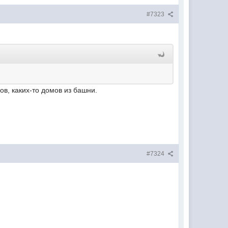
#7323
ов, каких-то домов из башни.
#7324