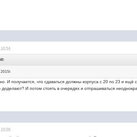
 10:54
50:
2015г.
ано. И получается, что сдаваться должны корпуса с 20 по 23 и ещё
не доделают? И потом стоять в очередях и отпрашиваться неоднокр
 10:56