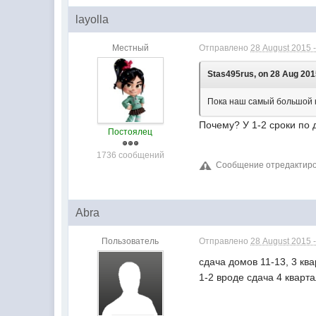
layolla
Местный
Отправлено
28 August 2015 -
Stas495rus, on 28 Aug 2015
Пока наш самый большой ко
Почему? У 1-2 сроки по 
Постоялец
1736 сообщений
Сообщение отредактирова
Abra
Пользователь
Отправлено
28 August 2015 -
сдача домов 11-13, 3 кв
1-2 вроде сдача 4 кварта