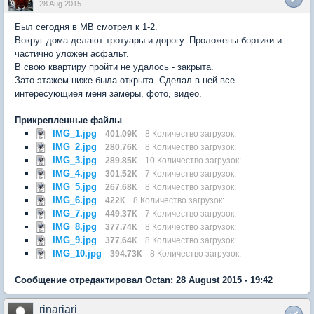
28 Aug 2015
Был сегодня в МВ смотрел к 1-2.
Вокруг дома делают тротуары и дорогу. Проложены бортики и
частично уложен асфальт.
В свою квартиру пройти не удалось - закрыта.
Зато этажем ниже была открыта. Сделал в ней все
интересующиея меня замеры, фото, видео.
Прикрепленные файлы
IMG_1.jpg
401.09К
8 Количество загрузок:
IMG_2.jpg
280.76К
8 Количество загрузок:
IMG_3.jpg
289.85К
10 Количество загрузок:
IMG_4.jpg
301.52К
7 Количество загрузок:
IMG_5.jpg
267.68К
8 Количество загрузок:
IMG_6.jpg
422К
8 Количество загрузок:
IMG_7.jpg
449.37К
7 Количество загрузок:
IMG_8.jpg
377.74К
8 Количество загрузок:
IMG_9.jpg
377.64К
8 Количество загрузок:
IMG_10.jpg
394.73К
8 Количество загрузок:
Сообщение отредактировал Octan: 28 August 2015 - 19:42
rinariari