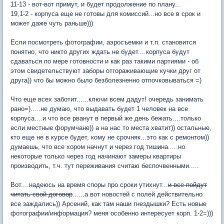
11-13 - вот-вот примут, и будет продолжение по плану...
19,1-2 - корпуса еще не готовы для комиссий...но все в срок и
может даже чуть раньше)))
Если посмотреть фотографии, аэросъемки и т.п. становится
понятно, что никто других ждать не будет....корпуса будут
сдаваться по мере готовности и как раз такими партиями - об
этом свидетельствуют заборы отгораживающие кучки друг от
друга)) что бы можно было безболезненно отпочковываться =)
Что еще всех заботит......ключи всем дадут! очередь занимать
рано=).....не думаю, что выдавать будет 1 человек на все
корпуса....и что все рванут в первый же день бежать....только
если местные форумчане)) а на нас то места хватит)) остальные,
кто еще не в курсе будет, кому не срочняк...это как с ремонтом))
думаешь, что все хором начнут и через год тишина.....но
некоторые только через год начинают замеры квартиры
производить, т.ч. тут переживания считаю беспочвенными.....
Вот....надеюсь на время споры про сроки утихнут...
и все пойдут
читать свой договор
......а вот новостей с полей действительно
все заждались)) Арсений, как там наши гнездышки? Есть новые
фотографии/информация? меня особенно интересует корп. 1-2=)))