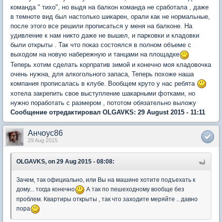
команда " тихо", но выдя на балкон команда не сработала , даже
в темноте вид был настолько шикарен, орали как не нормальные,
после этого все решили прописаться у меня на балконе. На
удивление к нам никто даже не вышел, и парковки и кладовки
были открыты . Так что показ состоялся в полном объеме с
выходом на новую набережную и танцами на площадке
Теперь хотим сделать корпратив зимой и конечно моя кладовочка
очень нужна, для алкогольного запаса, Теперь похоже наша
компания прописалась в клубе. Вообщем круто у нас ребята
хотела закрепить свое выступление шакарными фотками, но
нужно поработать с размером , пототом обязательно выложу
Сообщение отредактировал OLGAVKS: 29 August 2015 - 11:11
Анчоус86
29 Aug 2015
OLGAVKS, on 29 Aug 2015 - 08:08:
Зачем, так официально, или Вы на машине хотите подъехать к
дому... тогда конечно
А так по пешеходному вообще без
проблем. Квартиры открыты , так что заходите меряйте .. давно
пора