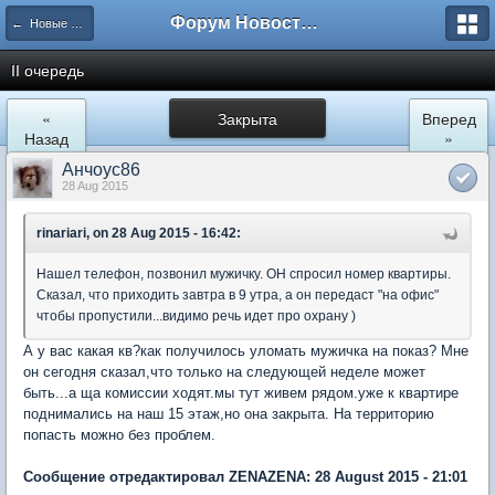
Форум Новостройки
← Новые Водники
II очередь
«
Закрыта
Вперед
Назад
»
Анчоус86
28 Aug 2015
rinariari, on 28 Aug 2015 - 16:42:
Нашел телефон, позвонил мужичку. ОН спросил номер квартиры.
Сказал, что приходить завтра в 9 утра, а он передаст "на офис"
чтобы пропустили...видимо речь идет про охрану )
А у вас какая кв?как получилось уломать мужичка на показ? Мне
он сегодня сказал,что только на следующей неделе может
быть...а ща комиссии ходят.мы тут живем рядом.уже к квартире
поднимались на наш 15 этаж,но она закрыта. На территорию
попасть можно без проблем.
Сообщение отредактировал ZENAZENA: 28 August 2015 - 21:01