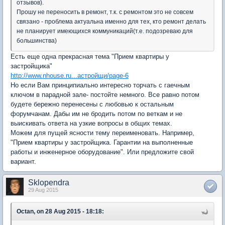
отзывов).
Прошу не переносить в ремонт, т.к. с ремонтом это не совсем
связано - проблема актуальна именно для тех, кто ремонт делать
не планирует имеющихся коммуникаций(т.е. подозреваю для
большинства)
Есть еще одна прекрасная тема "Прием квартиры у
застройщика"
http://www.nhouse.ru...астройщи/page-6
Но если Вам принципиально интересно торчать с гаечным
ключом в парадной зале- постойте немного. Все равно потом
будете бережно перенесены с любовью к остальным
форумчанам. Дабы им не бродить потом по веткам и не
выискивать ответа на узкие вопросы в общих темах.
Можем для пущей ясности тему переименовать. Например,
"Прием квартиры у застройщика. Гарантии на выполненные
работы и инженерное оборудование". Или предложите свой
вариант.
Sklopendra
29 Aug 2015
Octan, on 28 Aug 2015 - 18:18: