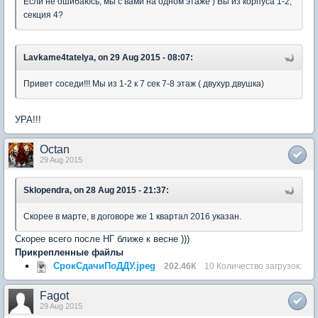
Если не ошибаюсь, мы с вами на одном этаже ) Вы из корпуса 1-2,
секция 4?
Lavkame4tatelya, on 29 Aug 2015 - 08:07:
Привет соседи!!! Мы из 1-2 к 7 сек 7-8 этаж ( двухур.двушка)
УРА!!!
Octan
29 Aug 2015
Sklopendra, on 28 Aug 2015 - 21:37:
Скорее в марте, в договоре же 1 квартал 2016 указан.
Скорее всего после НГ ближе к весне )))
Прикрепленные файлы
СрокСдачиПоДДУ.jpeg
202.46К
10 Количество загрузок:
Fagot
29 Aug 2015