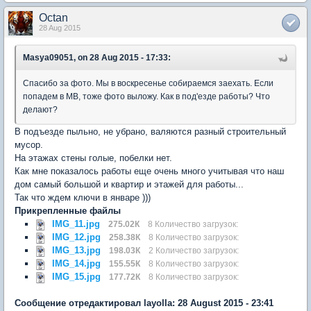
Octan
28 Aug 2015
Masya09051, on 28 Aug 2015 - 17:33:
Спасибо за фото. Мы в воскресенье собираемся заехать. Если
попадем в МВ, тоже фото выложу. Как в под'езде работы? Что
делают?
В подъезде пыльно, не убрано, валяются разный строительный
мусор.
На этажах стены голые, побелки нет.
Как мне показалось работы еще очень много учитывая что наш
дом самый большой и квартир и этажей для работы...
Так что ждем ключи в январе )))
Прикрепленные файлы
IMG_11.jpg
275.02К
8 Количество загрузок:
IMG_12.jpg
258.38К
8 Количество загрузок:
IMG_13.jpg
198.03К
2 Количество загрузок:
IMG_14.jpg
155.55К
8 Количество загрузок:
IMG_15.jpg
177.72К
8 Количество загрузок:
Сообщение отредактировал layolla: 28 August 2015 - 23:41