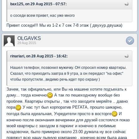
bax125, on 29 Aug 2015 - 07:57:
о соседи всем привет, нас уже много
Привет соседи!!! Мы из 1-2 к 7 сек 7-8 этаж ( двухур.двушка)
OLGAVKS
29 Aug 2015
rinariari, on 28 Aug 2015 - 16:42:
Нашел телефон, позвонил мужичку. ОН спросил номер квартиры.
Сказал, что приходить завтра в 9 утра, а он передаст "на офис"
чтобы пропустили...видимо речь идет про охрану )
Зачем, так официально, или Вы на машине хотите подъехать к
дому... тогда конечно
А так по пешеходному вообще без
проблем. Квартиры открыты , так что заходите меряйте .. давно
пора
У нас тут был корпоратив РЕГАТА, прошло шикарно,
погода была идеальная, Учредители просто в восторге
И
конечно после окончания вечеринки для друзей состоялся показ
моей квартиры с заходом в паркинг и конечно в любимые
кладовочки, было примерно около 23.00 думала ну все сейчас
повяжут всю нашу пьяную компанию , конечно всем была дана