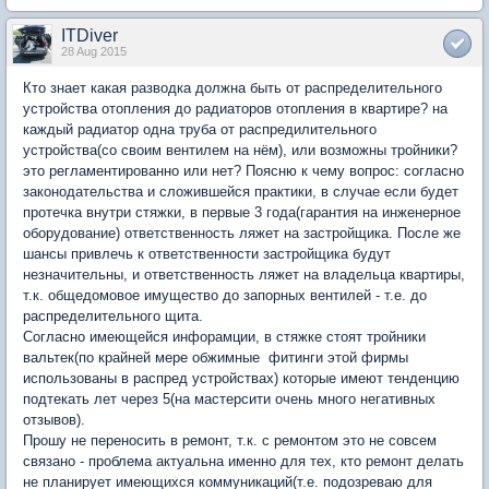
ITDiver
28 Aug 2015
Кто знает какая разводка должна быть от распределительного
устройства отопления до радиаторов отопления в квартире? на
каждый радиатор одна труба от распредилительного
устройства(со своим вентилем на нём), или возможны тройники?
это регламентированно или нет? Поясню к чему вопрос: согласно
законодательства и сложившейся практики, в случае если будет
протечка внутри стяжки, в первые 3 года(гарантия на инженерное
оборудование) ответственность ляжет на застройщика. После же
шансы привлечь к ответственности застройщика будут
незначительны, и ответственность ляжет на владельца квартиры,
т.к. общедомовое имущество до запорных вентилей - т.е. до
распределительного щита.
Согласно имеющейся инфорамции, в стяжке стоят тройники
вальтек(по крайней мере обжимные фитинги этой фирмы
использованы в распред устройствах) которые имеют тенденцию
подтекать лет через 5(на мастерсити очень много негативных
отзывов).
Прошу не переносить в ремонт, т.к. с ремонтом это не совсем
связано - проблема актуальна именно для тех, кто ремонт делать
не планирует имеющихся коммуникаций(т.е. подозреваю для