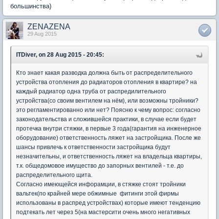
большинства)
ZENAZENA
29 Aug 2015
ITDiver, on 28 Aug 2015 - 20:45:
Кто знает какая разводка должна быть от распределительного
устройства отопления до радиаторов отопления в квартире? на
каждый радиатор одна труба от распредилительного
устройства(со своим вентилем на нём), или возможны тройники?
это регламентированно или нет? Поясню к чему вопрос: согласно
законодательства и сложившейся практики, в случае если будет
протечка внутри стяжки, в первые 3 года(гарантия на инженерное
оборудование) ответственность ляжет на застройщика. После же
шансы привлечь к ответственности застройщика будут
незначительны, и ответственность ляжет на владельца квартиры,
т.к. общедомовое имущество до запорных вентилей - т.е. до
распределительного щита.
Согласно имеющейся инфорамции, в стяжке стоят тройники
вальтек(по крайней мере обжимные фитинги этой фирмы
использованы в распред устройствах) которые имеют тенденцию
подтекать лет через 5(на мастерсити очень много негативных