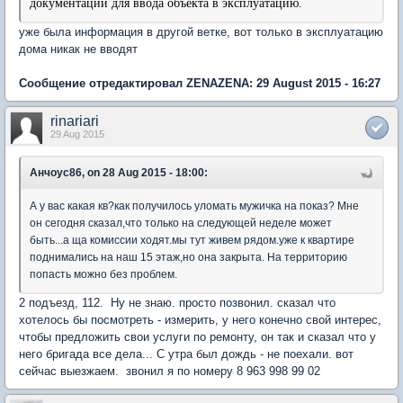
документации для ввода объекта в эксплуатацию.
уже была информация в другой ветке, вот только в эксплуатацию
дома никак не вводят
Сообщение отредактировал ZENAZENA: 29 August 2015 - 16:27
rinariari
29 Aug 2015
Анчоус86, on 28 Aug 2015 - 18:00:
А у вас какая кв?как получилось уломать мужичка на показ? Мне
он сегодня сказал,что только на следующей неделе может
быть...а ща комиссии ходят.мы тут живем рядом.уже к квартире
поднимались на наш 15 этаж,но она закрыта. На территорию
попасть можно без проблем.
2 подъезд, 112. Ну не знаю. просто позвонил. сказал что
хотелось бы посмотреть - измерить, у него конечно свой интерес,
чтобы предложить свои услуги по ремонту, он так и сказал что у
него бригада все дела... С утра был дождь - не поехали. вот
сейчас выезжаем. звонил я по номеру 8 963 998 99 02