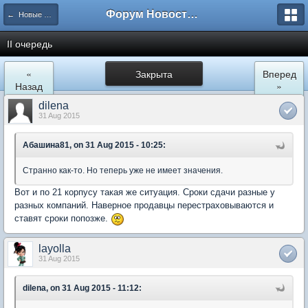
Форум Новостройки
← Новые Водники
II очередь
«
Закрыта
Вперед
Назад
»
dilena
31 Aug 2015
Абашина81, on 31 Aug 2015 - 10:25:
Странно как-то. Но теперь уже не имеет значения.
Вот и по 21 корпусу такая же ситуация. Сроки сдачи разные у
разных компаний. Наверное продавцы перестраховываются и
ставят сроки попозже.
layolla
31 Aug 2015
dilena, on 31 Aug 2015 - 11:12: