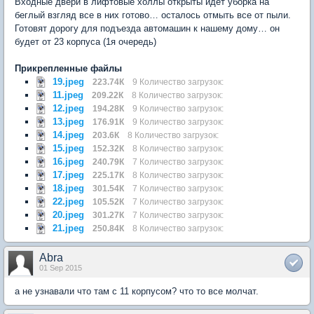
Входные двери в лифтовые холлы открыты идет уборка на
беглый взгляд все в них готово… осталось отмыть все от пыли.
Готовят дорогу для подъезда автомашин к нашему дому… он
будет от 23 корпуса (1я очередь)
Прикрепленные файлы
19.jpeg
223.74К
9 Количество загрузок:
11.jpeg
209.22К
8 Количество загрузок:
12.jpeg
194.28К
9 Количество загрузок:
13.jpeg
176.91К
9 Количество загрузок:
14.jpeg
203.6К
8 Количество загрузок:
15.jpeg
152.32К
8 Количество загрузок:
16.jpeg
240.79К
7 Количество загрузок:
17.jpeg
225.17К
8 Количество загрузок:
18.jpeg
301.54К
7 Количество загрузок:
22.jpeg
105.52К
7 Количество загрузок:
20.jpeg
301.27К
7 Количество загрузок:
21.jpeg
250.84К
8 Количество загрузок:
Abra
01 Sep 2015
а не узнавали что там с 11 корпусом? что то все молчат.