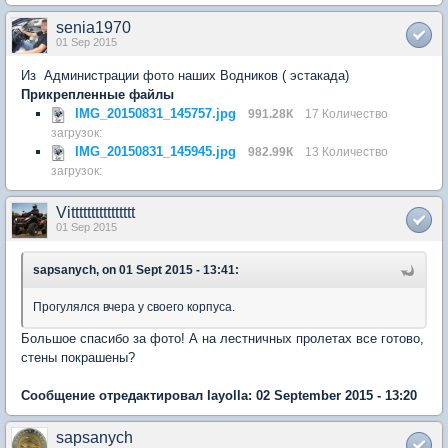
senia1970
01 Sep 2015
Из Администрации фото наших Водников ( эстакада)
Прикрепленные файлы
IMG_20150831_145757.jpg
991.28К
17 Количество
загрузок:
IMG_20150831_145945.jpg
982.99К
13 Количество
загрузок:
Vitttttttttttttttt
01 Sep 2015
sapsanych, on 01 Sept 2015 - 13:41:
Прогулялся вчера у своего корпуса.
Большое спасибо за фото! А на лестничных пролетах все готово,
стены покрашены?
Сообщение отредактировал layolla: 02 September 2015 - 13:20
sapsanych