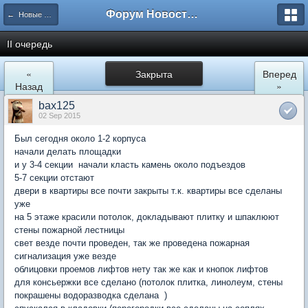
Форум Новостройки
← Новые Водники
II очередь
«
Закрыта
Вперед
Назад
»
bax125
02 Sep 2015
Был сегодня около 1-2 корпуса
начали делать площадки
и у 3-4 секции начали класть камень около подъездов
5-7 секции отстают
двери в квартиры все почти закрыты т.к. квартиры все сделаны
уже
на 5 этаже красили потолок, докладывают плитку и шпаклюют
стены пожарной лестницы
свет везде почти проведен, так же проведена пожарная
сигнализация уже везде
облицовки проемов лифтов нету так же как и кнопок лифтов
для консьержки все сделано (потолок плитка, линолеум, стены
покрашены водоразводка сделана )