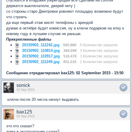
спускался в кладовки (перегородки все сделаны на соплях
держатся выключатели, дверей нету )
со стороны старо Дмитровки ровняют площадку возможно будут
что строить
да еще первый этаж висят телефоны с арендой
думаю в октябре будет комиссия, ну а ключи подарком на елку к
новому году в лучшем случае не раньше.
Прикрепленные файлы
20150902_111242.jpg
565.96К
5 Количество загрузок:
20150902_110814.jpg
368.09К
3 Количество загрузок:
20150902_110917.jpg
516.47К
1 Количество загрузок:
20150902_111249.jpg
452.21К
1 Количество загрузок:
Сообщение отредактировал bax125: 02 September 2015 - 15:50
sonick
02 Sep 2015
ключи после 20 числа начнут выдавать
bax125
02 Sep 2015
это кто сказал?
дома в эксплуатацию сдали?