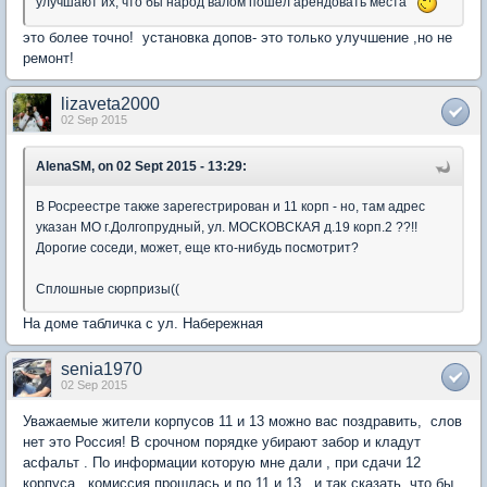
улучшают их, что бы народ валом пошел арендовать места
это более точно! установка допов- это только улучшение ,но не
ремонт!
lizaveta2000
02 Sep 2015
AlenaSM, on 02 Sept 2015 - 13:29:
В Росреестре также зарегестрирован и 11 корп - но, там адрес
указан МО г.Долгопрудный, ул. МОСКОВСКАЯ д.19 корп.2 ??!!
Дорогие соседи, может, еще кто-нибудь посмотрит?
Сплошные сюрпризы((
На доме табличка с ул. Набережная
senia1970
02 Sep 2015
Уважаемые жители корпусов 11 и 13 можно вас поздравить, слов
нет это Россия! В срочном порядке убирают забор и кладут
асфальт . По информации которую мне дали , при сдачи 12
корпуса , комиссия прошлась и по 11 и 13 , и так сказать ,что бы