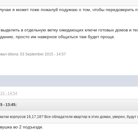
случае я может тоже пожалуй подумаю о том, чтобы передоверить п
ыделить в отдельную ветку ожидающих ключи готовых домов и тех, 
анию, просто им наверное общаться там будет проще.
л dilena: 03 September 2015 - 14:57
15 - 14:54
5 - 13:45:
атки корпусов 16,17,18? Все обладатели квартир в этих домах, уверен, буду
двушка во 2 подъезде.