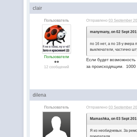
clair
Пользователь
Отправлено
03 September 20
manymany, on 02 Sept 2015
по 16 нет, а по 18-у вчера
выключатели, частично шт
Пользователи
Если будет возможность 
за происходящим. 1000 
12 сообщений
dilena
Пользователь
Отправлено
03 September 20
Mamashka, on 03 Sept 2015
Я из необидчевых. За ремо
покупателя.