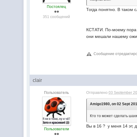
Постоялец
Тогда понятно. В таком 
351 сообщений
КСТАТИ. По-моему пора в
они мешали нашему ожид
Сообщение отредактирова
clair
Пользователь
Отправлено
03 September 20
Amigo1980, on 02 Sept 201
Кто то может сделать шахм
Вы в 16 ? у меня 14 эт, 
Пользователи