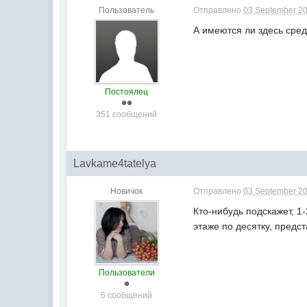
Пользователь
Отправлено
03 September 20
А имеются ли здесь сред
Постоялец
351 сообщений
Lavkame4tatelya
Новичок
Отправлено
03 September 20
Кто-нибудь подскажет, 1
этаже по десятку, предс
Пользователи
6 сообщений