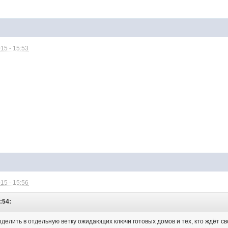
15 - 15:53
15 - 15:56
1:54:
елить в отдельную ветку ожидающих ключи готовых домов и тех, кто ждёт сво