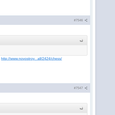
#7546
а
http://www.novostroy...all/2424/chess/
#7547