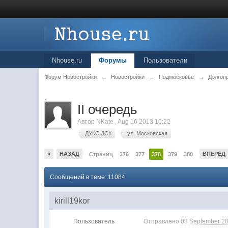
Nhouse.ru
Форумы
Пользователи
Форум Новостройки
→
Новостройки
→
Подмосковье
→
Долгоп
.
II очередь
Автор
NKate
,
Aug 16 2013 10:22
ДУКС ДСК
ул. Московская
«
НАЗАД
ВПЕРЕД
Страниц
376
377
378
379
380
Сообщений в теме: 11084
kirill19kor
Пользователь
Отправлено
03 September 20