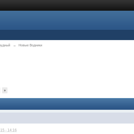
рудный
→
Новые Водники
»
15 - 14:16