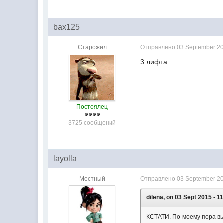
bax125
Старожил
Отправлено
03 September 20
3 лифта
Постоялец
3725 сообщений
layolla
Местный
Отправлено
03 September 20
dilena, on 03 Sept 2015 - 1
КСТАТИ. По-моему пора выд