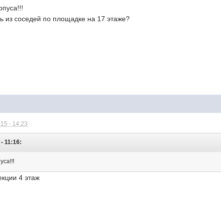
пуса!!!
ь из соседей по площадке на 17 этаже?
15 - 14:23
 - 11:16:
са!!!
екции 4 этаж