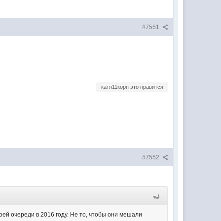
#7551
катя11корп это нравится
#7552
ей очереди в 2016 году. Не то, чтобы они мешали