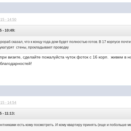
15 - 14:50
 - 10:49:
 прораб сказал, что к концу года дом будет полностью готов. В 17 корпусе поч
укатурят стены, прокладывают проводку
при визите, сделайте пожалуйста чуток фоток с 16 корп. живем в но
благодарностей!
15 - 14:54
 - 11:13:
нтниками есть кому посмотреть. И кому квартиру принять (еще и побольше мен