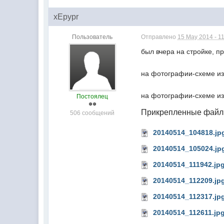
xEpypr
Пользователь
Отправлено
15 May 2014 - 1
был вчера на стройке, п
на фотографии-схеме из
на фотографии-схеме из
Постоялец
Прикрепленные фай
506 сообщений
20140514_104818.jp
20140514_105024.jp
20140514_111942.jp
20140514_112209.jp
20140514_112317.jp
20140514_112611.jp