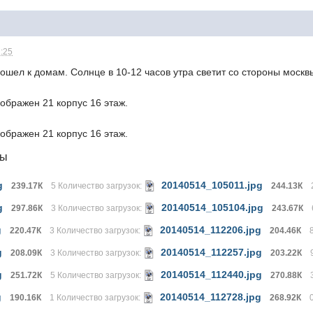
1:25
рошел к домам. Солнце в 10-12 часов утра светит со стороны москв
ображен 21 корпус 16 этаж.
ображен 21 корпус 16 этаж.
лы
g
20140514_105011.jpg
239.17К
5 Количество загрузок:
244.13К
g
20140514_105104.jpg
297.86К
3 Количество загрузок:
243.67К
g
20140514_112206.jpg
220.47К
3 Количество загрузок:
204.46К
g
20140514_112257.jpg
208.09К
3 Количество загрузок:
203.22К
g
20140514_112440.jpg
251.72К
5 Количество загрузок:
270.88К
g
20140514_112728.jpg
190.16К
1 Количество загрузок:
268.92К