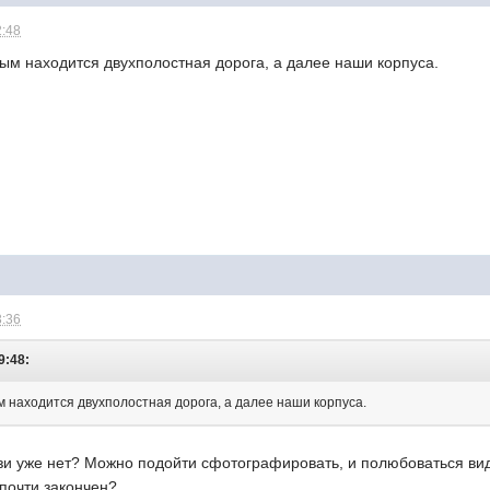
2:48
орым находится двухполостная дорога, а далее наши корпуса.
3:36
9:48:
ым находится двухполостная дорога, а далее наши корпуса.
язи уже нет? Можно подойти сфотографировать, и полюбоваться ви
почти закончен?