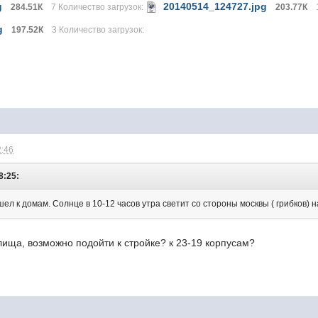
g
20140514_124727.jpg
284.51К
7 Количество загрузок:
203.77К
g
197.52К
3 Количество загрузок:
2:46
8:25:
шел к домам. Солнце в 10-12 часов утра светит со стороны москвы ( грибков)
ища, возможно подойти к стройке? к 23-19 корпусам?