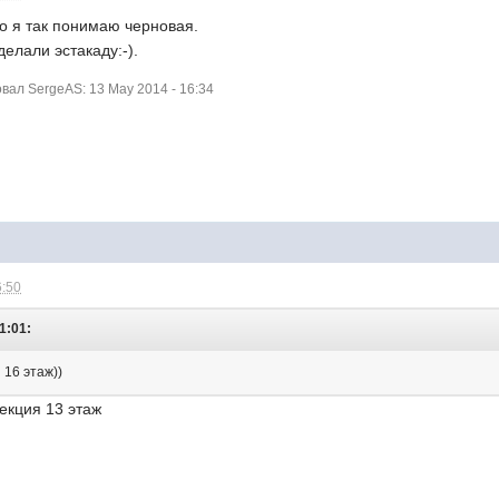
то я так понимаю черновая.
делали эстакаду:-).
ал SergeAS: 13 May 2014 - 16:34
6:50
1:01:
 16 этаж))
секция 13 этаж