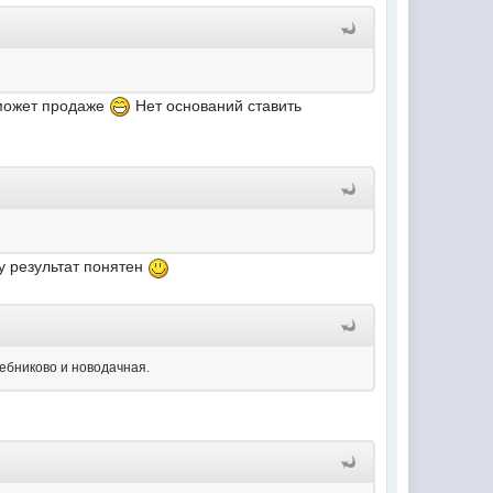
оможет продаже
Нет оснований ставить
ду результат понятен
лебниково и новодачная.