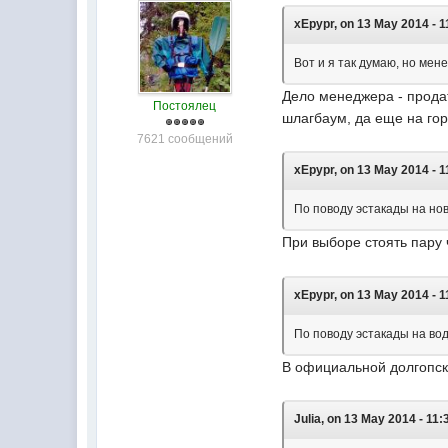
xEpypr, on 13 May 2014 - 1
Вот и я так думаю, но мен
Дело менеджера - прода
Постоялец
шлагбаум, да еще на гор
7621 сообщений
xEpypr, on 13 May 2014 - 1
По поводу эстакады на но
При выборе стоять пару 
xEpypr, on 13 May 2014 - 1
По поводу эстакады на вод
В официальной долгопско
Juliа, on 13 May 2014 - 11: