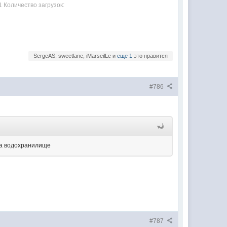
1 Количество загрузок:
SergeAS, sweetlane, iMarseilLe и
еще 1
это нравится
#786
 на водохранилище
#787