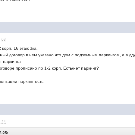
4:03
 корп. 16 этаж 3ка.
ый договор в нем указано что дом с подземным паркингом, а в дд
ет паркинга.
оговоре прописано по 1-2 корп. Есть/нет паркинг?
ментации паркинг есть.
4:24
8:25: