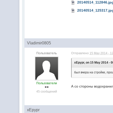
20140514_112846.jp
20140514_125317.jp
Vladimir0805
Пользователь
Отправлено
15 May 2014 - 1
xEpypr, on 15 May 2014 - 0
был вчера на стройке, про
Пользователи
А со стороны водохранил
45 сообщений
xEpypr