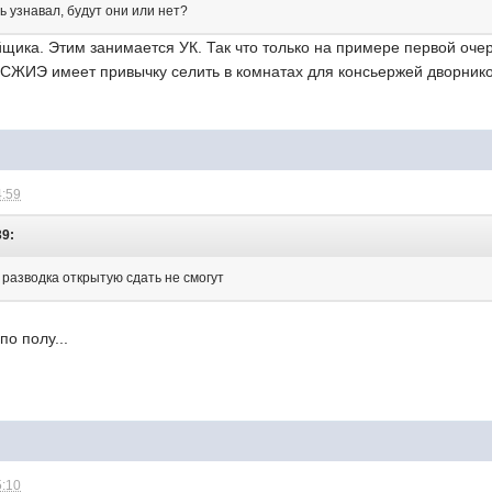
ь узнавал, будут они или нет?
щика. Этим занимается УК. Так что только на примере первой очер
 СЖИЭ имеет привычку селить в комнатах для консьержей дворнико
4:59
39:
 разводка открытую сдать не смогут
по полу...
5:10