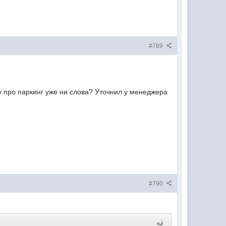
#789
у про паркинг уже ни слова? Уточнил у менеджера
#790