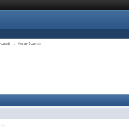
рудный
→
Новые Водники
4:58