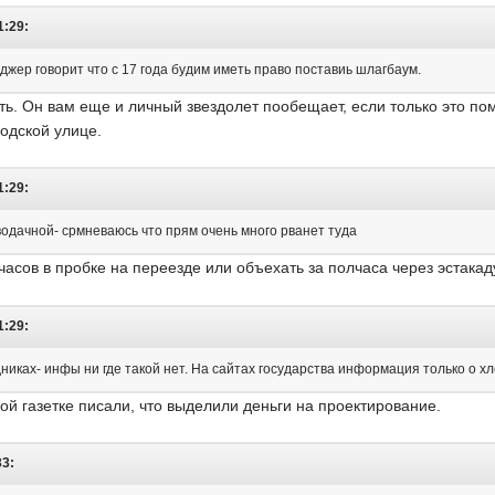
1:29:
еджер говорит что с 17 года будим иметь право поставиь шлагбаум.
ть. Он вам еще и личный звездолет пообещает, если только это п
одской улице.
1:29:
водачной- срмневаюсь что прям очень много рванет туда
часов в пробке на переезде или объехать за полчаса через эстака
1:29:
никах- инфы ни где такой нет. На сайтах государства информация только о х
й газетке писали, что выделили деньги на проектирование.
33: