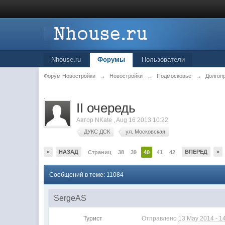
Nhouse.ru
Форумы
Пользователи
Форум Новостройки
→
Новостройки
→
Подмосковье
→
Долгоп
.
II очередь
Автор
NKate
,
Aug 16 2013 10:22
ДУКС ДСК
ул. Московская
«
НАЗАД
ВПЕРЕД
»
Страниц
38
39
40
41
42
Сообщений в теме: 11084
SergeAS
Турист
Отправлено
13 May 2014 - 1