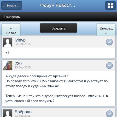
Форум Новостройки
← Новые Водники
II очередь
«
Закрыта
Вперед
Назад
»
ivlevp
23 Sep 2015
+8
220
23 Sep 2015
А куда делось сообщение от Арсения?
По поводу того что СУ155 становится банкротом и участвует по
этому поводу в судебных тяжбах.
Теперь меня и тех кто в курсе, интересует вопрос- ключи мы в
установленный срок получим?
Бобровы
23 Sep 2015