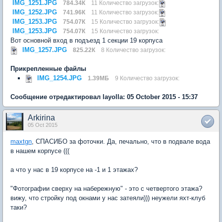
IMG_1251.JPG
784.34К
11 Количество загрузок:
IMG_1252.JPG
741.96К
11 Количество загрузок:
IMG_1253.JPG
754.07К
15 Количество загрузок:
IMG_1253.JPG
754.07К
15 Количество загрузок:
Вот основной вход в подъезд 1 секции 19 корпуса
IMG_1257.JPG
825.22К
8 Количество загрузок:
Прикрепленные файлы
IMG_1254.JPG
1.39МБ
9 Количество загрузок:
Сообщение отредактировал layolla: 05 October 2015 - 15:37
Arkirina
05 Oct 2015
maxtgn
, СПАСИБО за фоточки. Да, печально, что в подвале вода
в нашем корпусе (((
а что у нас в 19 корпусе на -1 и 1 этажах?
"Фотографии сверху на набережную" - это с четвертого этажа?
вижу, что стройку под окнами у нас затеяли))) неужели яхт-клуб
таки?