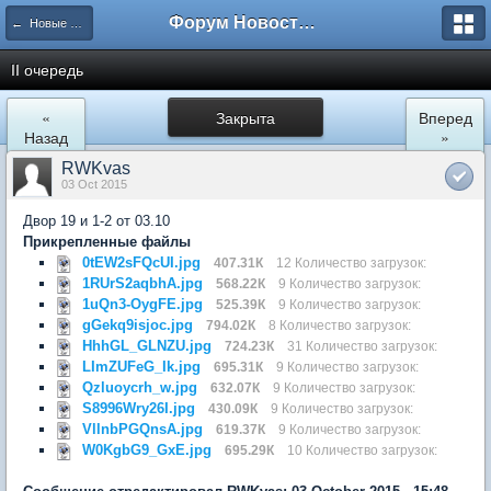
Форум Новостройки
← Новые Водники
II очередь
«
Закрыта
Вперед
Назад
»
RWKvas
03 Oct 2015
Двор 19 и 1-2 от 03.10
Прикрепленные файлы
0tEW2sFQcUI.jpg
407.31К
12 Количество загрузок:
1RUrS2aqbhA.jpg
568.22К
9 Количество загрузок:
1uQn3-OygFE.jpg
525.39К
9 Количество загрузок:
gGekq9isjoc.jpg
794.02К
8 Количество загрузок:
HhhGL_GLNZU.jpg
724.23К
31 Количество загрузок:
LImZUFeG_Ik.jpg
695.31К
9 Количество загрузок:
Qzluoycrh_w.jpg
632.07К
9 Количество загрузок:
S8996Wry26I.jpg
430.09К
9 Количество загрузок:
VllnbPGQnsA.jpg
619.37К
9 Количество загрузок:
W0KgbG9_GxE.jpg
695.29К
10 Количество загрузок: