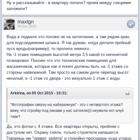
Ну и рассказывайте - в квартиру попали? проем между секциями
заложили?
maxtgn
05 Oct 2015
Вода в подвале это похоже не на затопление, а там рядом кран,
для подсоединения шланга. Я так думаю, когда делали пробный
пуск вроды(например), то пролили немного...
На -1 этаже помещения высотой метра 3,5 какой-то непонятной
планировки. Похоже что это технические помещения для
магазинчиков, которые как я понял должны быть на -1 этаже со
стороны набеоежной. Там просто на самом деле перепад высот
нехилый, и -1 этаж со двора - это визуально 1 этаж с воды.
Arkirina, on 05 Oct 2015 - 10:31:
"Фотографии сверху на набережную" - это с четвертого этажа?
вижу, что стройку под окнами у нас затеяли))) неужели яхт-клуб
таки?
Да, это фотки с 4 этажа. Все квартиры открыты, проблем с
доступом нет. Охрану сняли, только строители капашатся.
Говоришь им "привет, ребята" и спокойно проходишь куда угодно.