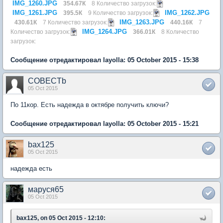
IMG_1260.JPG
354.67К
8 Количество загрузок:
IMG_1261.JPG
IMG_1262.JPG
395.5К
9 Количество загрузок:
IMG_1263.JPG
430.61К
7 Количество загрузок:
440.16К
7
IMG_1264.JPG
Количество загрузок:
366.01К
8 Количество
загрузок:
Сообщение отредактировал layolla: 05 October 2015 - 15:38
COBECTb
05 Oct 2015
По 11кор. Есть надежда в октябре получить ключи?
Сообщение отредактировал layolla: 05 October 2015 - 15:21
bax125
05 Oct 2015
надежда есть
маруся65
05 Oct 2015
bax125, on 05 Oct 2015 - 12:10: