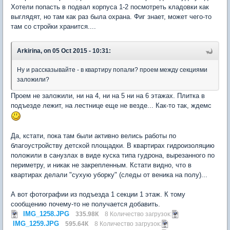
Хотели попасть в подвал корпуса 1-2 посмотреть кладовки как
выглядят, но там как раз была охрана. Фиг знает, может чего-то
там со стройки хранится....
Arkirina, on 05 Oct 2015 - 10:31:
Ну и рассказывайте - в квартиру попали? проем между секциями
заложили?
Проем не заложили, ни на 4, ни на 5 ни на 6 этажах. Плитка в
подъезде лежит, на лестнице еще не везде... Как-то так, ждемс
Да, кстати, пока там были активно велись работы по
благоустройству детской площадки. В квартирах гидроизоляцию
положили в санузлах в виде куска типа гудрона, вырезанного по
периметру, и никак не закрепленным. Кстати видно, что в
квартирах делали "сухую уборку" (следы от веника на полу)...
А вот фотографии из подъезда 1 секции 1 этаж. К тому
сообщению почему-то не получается добавить.
IMG_1258.JPG
335.98К
8 Количество загрузок:
IMG_1259.JPG
595.64К
8 Количество загрузок: