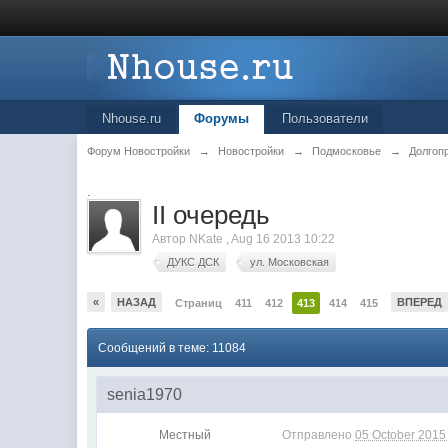
Nhouse.ru
Форумы
Пользователи
Форум Новостройки
→
Новостройки
→
Подмосковье
→
Долгоп
.
II очередь
Автор
NKate
,
Aug 16 2013 10:22
ДУКС ДСК
ул. Московская
«
НАЗАД
ВПЕРЕД
Страниц
411
412
413
414
415
Сообщений в теме: 11084
senia1970
Местный
Отправлено
05 October 2015 