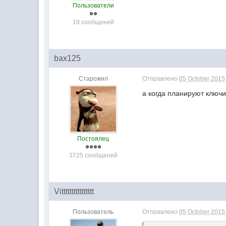
Пользователи
18 сообщений
bax125
Старожил
Отправлено
05 October 2015 
а когда планируют ключ
Постоялец
3725 сообщений
Vitttttttttttttttt
Пользователь
Отправлено
05 October 2015 