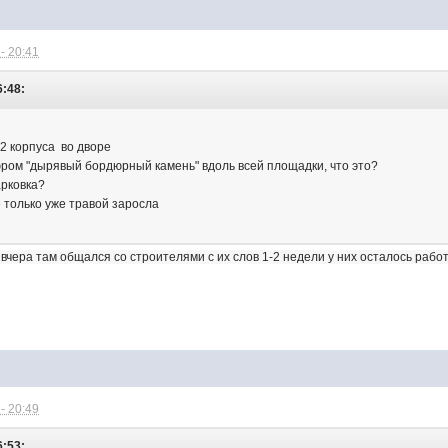
- 20:41
6:48:
-2 корпуса во дворе
ром "дырявый бордюрный камень" вдоль всей площадки, что это?
арковка?
 только уже травой заросла
 вчера там общался со строителями с их слов 1-2 недели у них осталось раб
- 20:49
6:53: