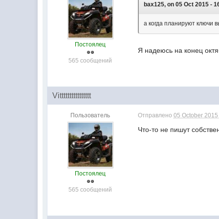
bax125, on 05 Oct 2015 - 1
а когда планируют ключи 
Постоялец
Я надеюсь на конец октя
565 сообщений
Vitttttttttttttttt
Пользователь
Отправлено
05 October 2015 
Что-то не пишут собстве
Постоялец
565 сообщений