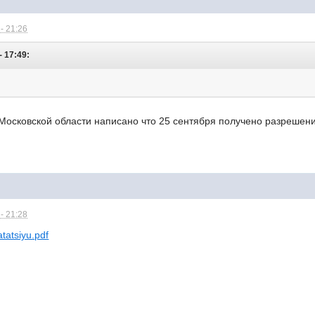
- 21:26
- 17:49:
Московской области написано что 25 сентября получено разрешени
- 21:28
atatsiyu.pdf