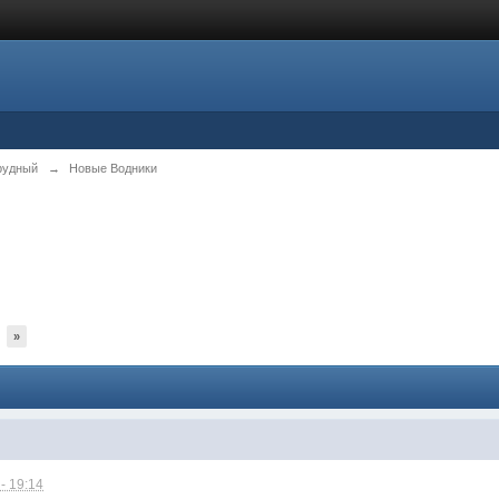
рудный
→
Новые Водники
»
- 19:14