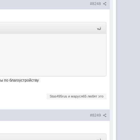
#8248
оты по благоустройству
Stas495rus и маруся65 любят это
#8249