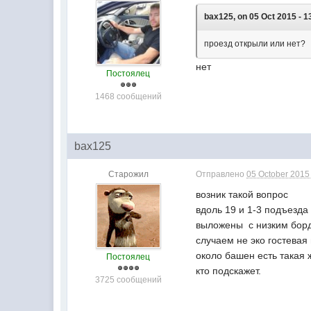
bax125, on 05 Oct 2015 - 1
проезд открыли или нет?
нет
Постоялец
1468 сообщений
bax125
Старожил
Отправлено
05 October 2015 
возник такой вопрос
вдоль 19 и 1-3 подъезда
выложены с низким борд
случаем не эко гостевая
около башен есть такая 
Постоялец
кто подскажет.
3725 сообщений