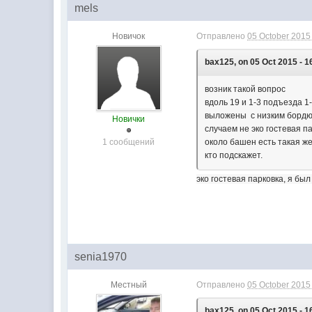
mels
Новичок
Отправлено
05 October 2015 
bax125, on 05 Oct 2015 - 1
возник такой вопрос
вдоль 19 и 1-3 подъезда 1
выложены с низким бордю
Новички
случаем не эко гостевая п
1 сообщений
около башен есть такая же
кто подскажет.
эко гостевая парковка,
я был
senia1970
Местный
Отправлено
05 October 2015 
bax125, on 05 Oct 2015 - 1