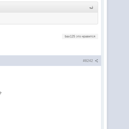
bax125 это нравится
#8242
?