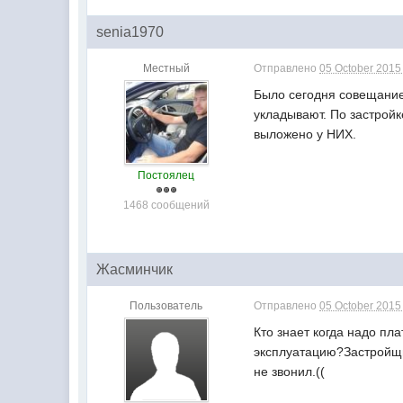
senia1970
Местный
Отправлено
05 October 2015 
Было сегодня совещание 
укладывают. По застрой
выложено у НИХ.
Постоялец
1468 сообщений
Жасминчик
Пользователь
Отправлено
05 October 2015 
Кто знает когда надо пл
эксплуатацию?Застройщик
не звонил.((