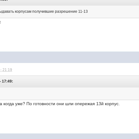
выдавать корпусам получившие разрешение 11-13
с
- 21:19
- 17:49:
са когда уже? По готовности они шли опережая 13й корпус.