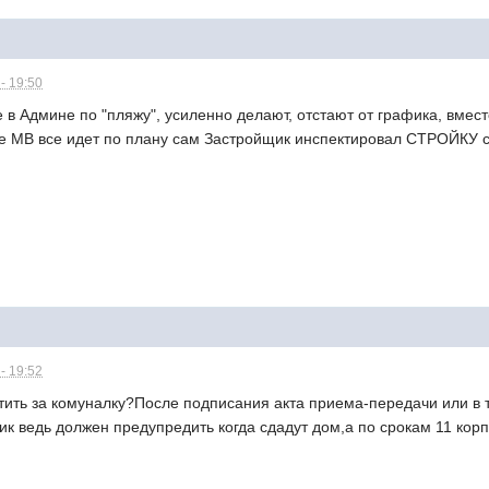
- 19:50
в Админе по "пляжу", усиленно делают, отстают от графика, вмест
ке МВ все идет по плану сам Застройщик инспектировал СТРОЙКУ с
- 19:52
атить за комуналку?После подписания акта приема-передачи или в 
 ведь должен предупредить когда сдадут дом,а по срокам 11 корп