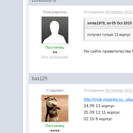
Dmitrii8976
Пользователь
Отправлено
05 October 2015 
senia1970, on 05 Oct 2015 
получил только 13 корпус
Постоялец
На сайте правительства 
834 сообщений
bax125
Старожил
Отправлено
05 October 2015 
http://msk.mosreg.ru...plu
24.09 13 корпус
25.09 12 11 корпус
02.10 8 корпус
Постоялец