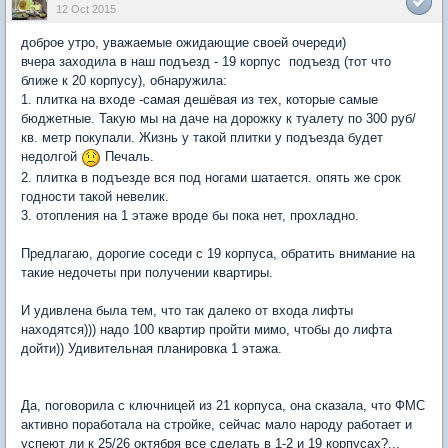
12 Oct 2015
доброе утро, уважаемые ожидающие своей очереди)
вчера заходила в наш подъезд - 19 корпус подъезд (тот что
ближе к 20 корпусу), обнаружила:
1. плитка на входе -самая дешёвая из тех, которые самые
бюджетные. Такую мы на даче на дорожку к туалету по 300 руб/
кв. метр покупали. Жизнь у такой плитки у подъезда будет
недолгой
Печаль.
2. плитка в подъезде вся под ногами шатается. опять же срок
годности такой невелик.
3. отопления на 1 этаже вроде бы пока нет, прохладно.
Предлагаю, дорогие соседи с 19 корпуса, обратить внимание на
такие недочеты при получении квартиры.
И удивлена была тем, что так далеко от входа лифты
находятся))) надо 100 квартир пройти мимо, чтобы до лифта
дойти)) Удивительная планировка 1 этажа.
Да, поговорила с ключницей из 21 корпуса, она сказала, что ФМС
активно поработала на стройке, сейчас мало народу работает и
успеют ли к 25/26 октября все сделать в 1-2 и 19 корпусах?...