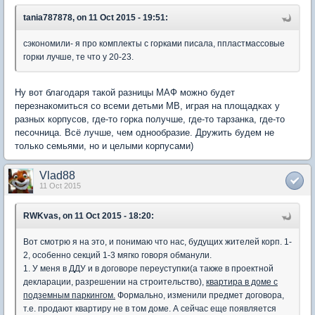
tania787878, on 11 Oct 2015 - 19:51:
сэкономили- я про комплекты с горками писала, ппластмассовые
горки лучше, те что у 20-23.
Ну вот благодаря такой разницы МАФ можно будет
перезнакомиться со всеми детьми МВ, играя на площадках у
разных корпусов, где-то горка получше, где-то тарзанка, где-то
песочница. Всё лучше, чем однообразие. Дружить будем не
только семьями, но и целыми корпусами)
Vlad88
11 Oct 2015
RWKvas, on 11 Oct 2015 - 18:20:
Вот смотрю я на это, и понимаю что нас, будущих жителей корп. 1-
2, особенно секций 1-3 мягко говоря обманули.
1. У меня в ДДУ и в договоре переуступки(а также в проектной
декларации, разрешении на строительство),
квартира в доме с
подземным паркингом.
Формально, изменили предмет договора,
т.е. продают квартиру не в том доме. А сейчас еще появляется