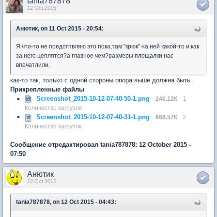
tania787878
12 Oct 2015
Анютик, on 11 Oct 2015 - 20:54:
Я что-то не предстпвляю это пока,там "крюк" на ней какой-то и как
за него цеплятся?а главное чем?размеры площалки нас
впечатлили.
как-то так, только с одной стороны опора выше должна быть.
Прикрепленные файлы
Screenshot_2015-10-12-07-40-50-1.png
246.12К
1
Количество загрузок:
Screenshot_2015-10-12-07-40-31-1.png
668.57К
2
Количество загрузок:
Сообщение отредактировал tania787878: 12 October 2015 -
07:50
Анютик
12 Oct 2015
tania787878, on 12 Oct 2015 - 04:43: