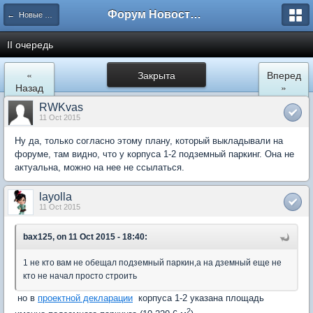
Форум Новостройки
← Новые Водники
II очередь
«
Закрыта
Вперед
Назад
»
RWKvas
11 Oct 2015
Ну да, только согласно этому плану, который выкладывали на
форуме, там видно, что у корпуса 1-2 подземный паркинг. Она не
актуальна, можно на нее не ссылаться.
layolla
11 Oct 2015
bax125, on 11 Oct 2015 - 18:40:
1 не кто вам не обещал подземный паркин,а на дземный еще не
кто не начал просто строить
но в
проектной декларации
корпуса 1-2 указана площадь
2