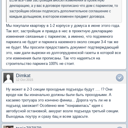
Если все-таки застройщик вносил изменения в проектную
декларацию, а у вас в договоре прописано что дом с паркингом, то
застройщик обязан подписать дополнительное соглашение с
каждым дольщиком, в котором изменен предмет договора.
Мы покупали квартиру в 1-2 корпусе у домуса в июне этого года.
Так вот, застройщик и правда в нес в проектную декларацию
изменения связанные с паркингом, а именно, что подземного
паркинга не будет и паркинга наземного около секции 3-4 так же
не будет. Мы просили предоставить документ подтверждающий
это, нам дали вырезки из долгопрудненской газеты в которой все
эти изменения были прописаны. Так что надеяться на
строительство паркинга 100% не стоит.
Dimkat
12 Oct 2015
Ну может в 2-3 секции проходные подъезды будут .... !? Они
вроде как бы изначально должны были быть проходными. А
касаемо тротуара это кончено финиш... Дорога чуть ли не в
подъезд заезжает! Особенно мне "понравилась" идея с
автобусной остановкой, аккурат возле подъезда третьей секции.
Выходишь поутру и сразу бац и всем здрасьте.