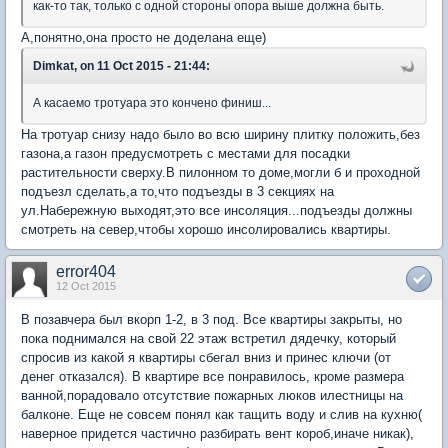
как-то так, только с одной стороны опора выше должна быть.
А,понятно,она просто не доделана еще)
Dimkat, on 11 Oct 2015 - 21:44:
А касаемо тротуара это кончено финиш...
На тротуар снизу надо было во всю ширину плитку положить,без
газона,а газон предусмотреть с местами для посадки
растительности сверху.В пилонном то доме,могли б и проходной
подъезл сделать,а то,что подъезды в 3 секциях на
ул.Набережную выходят,это все инсоляция...подъезды должны
смотреть на север,чтобы хорошо инсолировались квартиры.
error404
12 Oct 2015
В позавчера был вкорп 1-2, в 3 под. Все квартиры закрыты, но
пока поднимался на свой 22 этаж встретил дядечку, который
спросив из какой я квартиры сбегал вниз и принес ключи (от
денег отказался). В квартире все понравилось, кроме размера
ванной,порадовало отсутствие пожарных люков илестницы на
балконе. Еще не совсем понял как тащить воду и слив на кухню(
наверное придется частично разбирать вент короб,иначе никак),