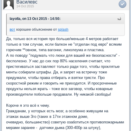
Василевс
14 Oct 2015
layolla, on 13 Oct 2015 - 14:50:
вот
хорошее объяснение от
splash
Да, только вся история про больше/меньше 4 метров работает
только в том случае, если балкон не "отделан под евро" всяким
горючим **овном, типа вагонки, линолеума и пластика.
А по поводу "подумать что люки для вашей же безопасности" -
бесполезно. У нас до сих пор 80% населения считает, что
пристегиваться заставляют только ради того, чтобы проклятые
менты собирали штрафы. Да, и запрет на встречку тоже
придумали, чтобы права отбирать и взятки трясти. Про
скоростной режим и говорить не приходится. И просроченные
продукты нельзя жрать - тоже все заговор, чтобы коварные
производители побольше продавали. Ну никакой свободы!
Короче я это всё к чему.
Гражданам, у которых есть мозг, а особенно живущим на
этажах выше 3го (таких в 17ти этажном доме,
очевидно, большинство) советую озаботиться противопожарными
мерами заранее - датчики дыма (300-400р за штуку),