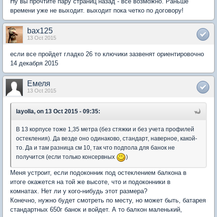
Ну вы прочтите пару страниц назад - все возможно. Раньше
времени уже не выходит. выходит пока четко по договору!
bax125
13 Oct 2015
если все пройдет гладко 26 то ключики зазвенят ориентировочно
14 декабря 2015
Емеля
13 Oct 2015
layolla, on 13 Oct 2015 - 09:35:
В 13 корпусе тоже 1,35 метра (без стяжки и без учета профилей
остекления). Да везде оно одинаково, стандарт, наверное, какой-
то. Да и там разница см 10, так что подпола для банок не
получится (если только консервных
)
Меня устроит, если подоконник под остеклением балкона в
итоге окажется на той же высоте, что и подоконники в
комнатах. Нет ли у кого-нибудь этот размера?
Конечно, нужно будет смотреть по месту, но может быть, батарея
стандартных 650г банок и войдет. А то балкон маленький,