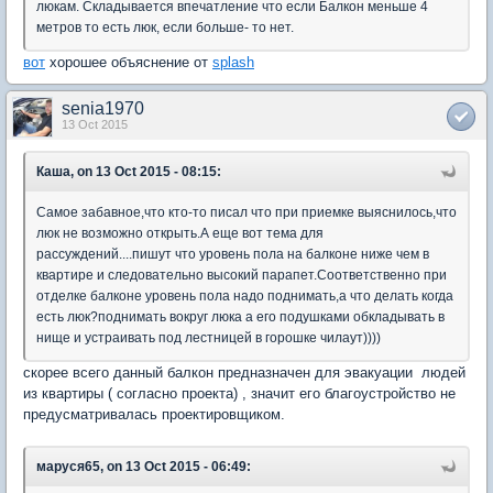
люкам. Складывается впечатление что если Балкон меньше 4
метров то есть люк, если больше- то нет.
вот
хорошее объяснение от
splash
senia1970
13 Oct 2015
Каша, on 13 Oct 2015 - 08:15:
Самое забавное,что кто-то писал что при приемке выяснилось,что
люк не возможно открыть.А еще вот тема для
рассуждений....пишут что уровень пола на балконе ниже чем в
квартире и следовательно высокий парапет.Соответственно при
отделке балконе уровень пола надо поднимать,а что делать когда
есть люк?поднимать вокруг люка а его подушками обкладывать в
нище и устраивать под лестницей в горошке чилаут))))
скорее всего данный балкон предназначен для эвакуации людей
из квартиры ( согласно проекта) , значит его благоустройство не
предусматривалась проектировщиком.
маруся65, on 13 Oct 2015 - 06:49: