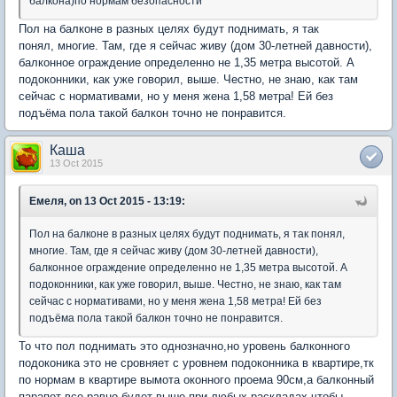
балкона)по нормам безопасности
Пол на балконе в разных целях будут поднимать, я так
понял, многие. Там, где я сейчас живу (дом 30-летней давности),
балконное ограждение определенно не 1,35 метра высотой. А
подоконники, как уже говорил, выше. Честно, не знаю, как там
сейчас с нормативами, но у меня жена 1,58 метра! Ей без
подъёма пола такой балкон точно не понравится.
Каша
13 Oct 2015
Емеля, on 13 Oct 2015 - 13:19:
Пол на балконе в разных целях будут поднимать, я так понял,
многие. Там, где я сейчас живу (дом 30-летней давности),
балконное ограждение определенно не 1,35 метра высотой. А
подоконники, как уже говорил, выше. Честно, не знаю, как там
сейчас с нормативами, но у меня жена 1,58 метра! Ей без
подъёма пола такой балкон точно не понравится.
То что пол поднимать это однозначно,но уровень балконного
подоконика это не сровняет с уровнем подоконника в квартире,тк
по нормам в квартире вымота оконного проема 90см,а балконный
парапет все равно будет выше при любых раскладах,чтобы