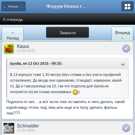
Форум Новостройки
← Новые Водники
II очередь
«
Закрыта
Вперед
Назад
»
Каша
13 Oct 2015
layolla, on 13 Oct 2015 - 09:35:
В 13 корпусе тоже 1,35 метра (без стяжки и без учета профилей
остекления). Да везде оно одинаково, стандарт, наверное, какой-
то. Да и там разница см 10, так что подпола для банок не
получится (если только консервных
)
Подпола-то нет....а вот если люк оставлять и чего делать такой
короб-нищу чтоль под люк,или еще и в полу делать фальш
люк???
Schnaider
13 Oct 2015