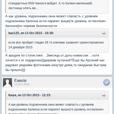
стандартных 650г банок и войдет. А то балкон маленький,
лестница опять же...
А как уровень подоконника окна может совпасть с уровнем
подоконника балкона если парапет выше(те уровень остекленич
балкона)по нормам безопасности
bax125, on 13 Oct 2015 - 10:38:
если все пройдет гладко 26 то ключики зазвенят ориентировочно
14 декабря 2015
А вродеж по статистике....2месяца от даты комиссии....хотя
хочется к нг подарочек)))держим кулачки!!!Еще бы Арсений нас
радовал редкими фоточками изнутри дома,то ожидание быстрее
бы прошло)))
Емеля
13 Oct 2015
Каша, on 13 Oct 2015 - 12:15:
А как уровень подоконника окна может совпасть с уровнем
подоконника балкона если парапет выше(те уровень остекленич