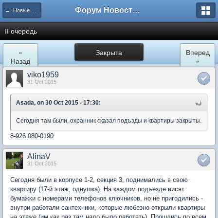
Форум Новостройки
← Новые Водники
II очередь
«
Закрыта
Вперед
Назад
»
viko1959
31 Oct 2015
Asada, on 30 Oct 2015 - 17:30:
Сегодня там были, охранник сказал подъзды и квартиры закрыты.
8-926 080-0190
AlinaV
31 Oct 2015
Сегодня были в корпусе 1-2, секция 3, поднимались в свою
квартиру (17-й этаж, однушка). На каждом подъезде висят
бумажки с номерами телефонов ключников, но не пригодились -
внутри работали сантехники, которые любезно открыли квартиры
на этаже (им как раз там надо было работать). Прошлись по всем