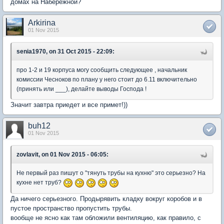
домах на Набережной?
Arkirina
01 Nov 2015
senia1970, on 31 Oct 2015 - 22:09:
про 1-2 и 19 корпуса могу сообщить следующее , начальник
комиссии Чесноков по плану у него стоит до 6.11 включительно
(принять или ___), делайте выводы Господа !
Значит завтра приедет и все примет!))
buh12
01 Nov 2015
zovlavit, on 01 Nov 2015 - 06:05:
Не первый раз пишут о "тянуть трубы на кухню" это серьезно? На
кухне нет труб?
Да ничего серьезного. Продырявить кладку вокруг коробов и в
пустое пространство пропустить трубы.
вообще не ясно как там обложили вентиляцию, как правило, с