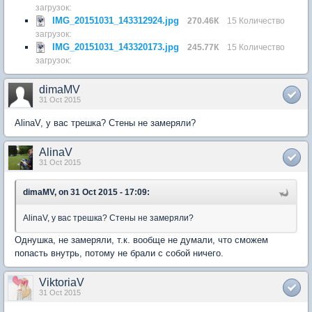
загрузок:
IMG_20151031_143312924.jpg
270.46К
15 Количество
загрузок:
IMG_20151031_143320173.jpg
245.77К
15 Количество
загрузок:
dimaMV
31 Oct 2015
AlinaV, у вас трешка? Стены не замеряли?
AlinaV
31 Oct 2015
dimaMV, on 31 Oct 2015 - 17:09:
AlinaV, у вас трешка? Стены не замеряли?
Однушка, не замеряли, т.к. вообще не думали, что сможем
попасть внутрь, потому не брали с собой ничего.
ViktoriaV
31 Oct 2015