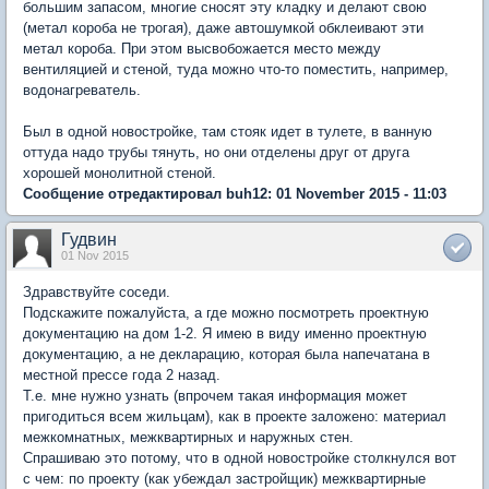
большим запасом, многие сносят эту кладку и делают свою
(метал короба не трогая), даже автошумкой обклеивают эти
метал короба. При этом высвобожается место между
вентиляцией и стеной, туда можно что-то поместить, например,
водонагреватель.
Был в одной новостройке, там стояк идет в тулете, в ванную
оттуда надо трубы тянуть, но они отделены друг от друга
хорошей монолитной стеной.
Сообщение отредактировал buh12: 01 November 2015 - 11:03
Гудвин
01 Nov 2015
Здравствуйте соседи.
Подскажите пожалуйста, а где можно посмотреть проектную
документацию на дом 1-2. Я имею в виду именно проектную
документацию, а не декларацию, которая была напечатана в
местной прессе года 2 назад.
Т.е. мне нужно узнать (впрочем такая информация может
пригодиться всем жильцам), как в проекте заложено: материал
межкомнатных, межквартирных и наружных стен.
Спрашиваю это потому, что в одной новостройке столкнулся вот
с чем: по проекту (как убеждал застройщик) межквартирные