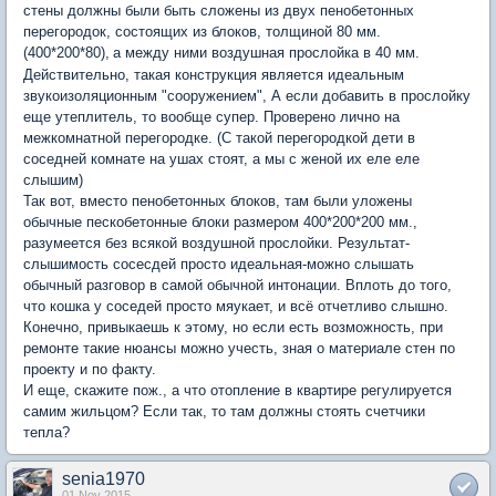
стены должны были быть сложены из двух пенобетонных
перегородок, состоящих из блоков, толщиной 80 мм.
(400*200*80),
а между ними воздушная прослойка в 40 мм.
Действительно, такая конструкция является идеальным
звукоизоляционным "сооружением", А если добавить в прослойку
еще утеплитель, то вообще супер. Проверено лично на
межкомнатной перегородке. (С такой перегородкой дети в
соседней комнате на ушах стоят, а мы с женой их еле еле
слышим)
Так вот, вместо пенобетонных блоков, там были уложены
обычные пескобетонные блоки размером 400*200*200 мм.,
разумеется без всякой воздушной прослойки. Результат-
слышимость сосесдей просто идеальная-можно слышать
обычный разговор в самой обычной интонации. Вплоть до того,
что кошка у соседей просто мяукает, и всё отчетливо слышно.
Конечно, привыкаешь к этому, но если есть возможность, при
ремонте такие нюансы можно учесть, зная о материале стен по
проекту и по факту.
И еще, скажите пож., а что отопление в квартире регулируется
самим жильцом? Если так, то там должны стоять счетчики
тепла?
senia1970
01 Nov 2015