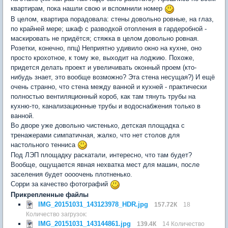
квартирам, пока нашли свою и вспомнили номер
В целом, квартира порадовала: стены довольно ровные, на глаз,
по крайней мере; шкаф с разводкой отопления в гардеробной -
маскировать не придётся; стяжка в целом довольно ровная.
Розетки, конечно, ппц) Неприятно удивило окно на кухне, оно
просто крохотное, к тому же, выходит на лоджию. Похоже,
придется делать проект и увеличивать оконный проем (кто-
нибудь знает, это вообще возможно? Эта стена несущая?) И ещё
очень странно, что стена между ванной и кухней - практически
полностью вентиляционный короб, как там тянуть трубы на
кухню-то, канализационные трубы и водоснабжения только в
ванной.
Во дворе уже довольно чистенько, детская площадка с
тренажерами симпатичная, жалко, что нет столов для
настольного тенниса
Под ЛЭП площадку раскатали, интересно, что там будет?
Вообще, ощущается явная нехватка мест для машин, после
заселения будет оооочень плотненько.
Сорри за качество фотографий
Прикрепленные файлы
IMG_20151031_143123978_HDR.jpg
157.72К
18
Количество загрузок:
IMG_20151031_143144861.jpg
139.4К
14 Количество