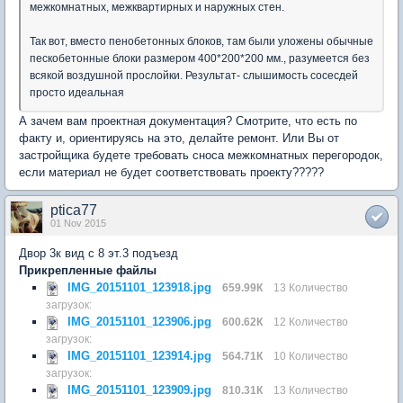
межкомнатных, межквартирных и наружных стен.
Так вот, вместо пенобетонных блоков, там были уложены обычные
пескобетонные блоки размером 400*200*200 мм., разумеется без
всякой воздушной прослойки. Результат- слышимость сосесдей
просто идеальная
А зачем вам проектная документация? Смотрите, что есть по
факту и, ориентируясь на это, делайте ремонт. Или Вы от
застройщика будете требовать сноса межкомнатных перегородок,
если материал не будет соответствовать проекту?????
ptica77
01 Nov 2015
Двор 3к вид с 8 эт.3 подъезд
Прикрепленные файлы
IMG_20151101_123918.jpg
659.99К
13 Количество
загрузок:
IMG_20151101_123906.jpg
600.62К
12 Количество
загрузок:
IMG_20151101_123914.jpg
564.71К
10 Количество
загрузок:
IMG_20151101_123909.jpg
810.31К
13 Количество