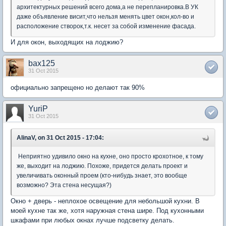
архитектурных решений всего дома,а не перепланировка.В УК
даже объявление висит,что нельзя менять цвет окон,кол-во и
расположение створок,т.к. несет за собой изменение фасада.
И для окон, выходящих на лоджию?
bax125
31 Oct 2015
официально запрещено но делают так 90%
YuriP
31 Oct 2015
AlinaV, on 31 Oct 2015 - 17:04:
Неприятно удивило окно на кухне, оно просто крохотное, к тому
же, выходит на лоджию. Похоже, придется делать проект и
увеличивать оконный проем (кто-нибудь знает, это вообще
возможно? Эта стена несущая?)
Окно + дверь - неплохое освещение для небольшой кухни. В
моей кухне так же, хотя наружная стена шире. Под кухонными
шкафами при любых окнах лучше подсветку делать.