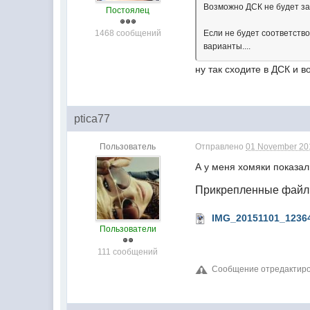
Возможно ДСК не будет зан
Постоялец
1468 сообщений
Если не будет соответство
варианты....
ну так сходите в ДСК и 
ptica77
Пользователь
Отправлено
01 November 201
А у меня хомяки показали
Прикрепленные фай
IMG_20151101_12364
Пользователи
111 сообщений
Сообщение отредактиров