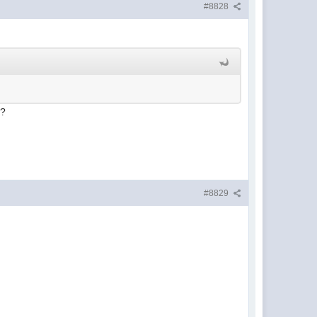
#8828
м?
#8829