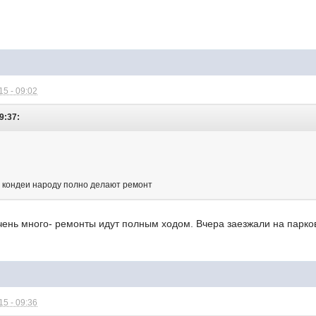
5 - 09:02
9:37:
ят кондеи народу полно делают ремонт
чень много- ремонты идут полным ходом. Вчера заезжали на парко
5 - 09:36