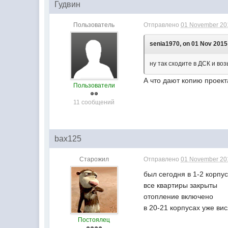
Гудвин
Пользователь
Отправлено
01 November 201
senia1970, on 01 Nov 2015 
ну так сходите в ДСК и во
А что дают копию проек
Пользователи
11 сообщений
bax125
Старожил
Отправлено
01 November 201
был сегодня в 1-2 корпу
все квартиры закрыты
отопление включено
в 20-21 корпусах уже ви
Постоялец