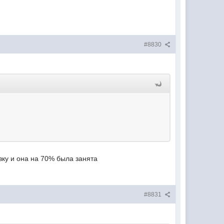
#8830
вку и она на 70% была занята
#8831