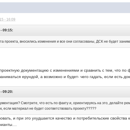
5 - 16:09
- 09:15:
нта проекта, вносились изменения и все они согласованы, ДСК не будет заним
 проектную документацию с изменениями и сравнить с тем, что по ф
аниматься ерундой, а возможно и будет- чего гадать, если есть до
- 09:20:
ументация? Смотрите, что есть по факту и, ориентируясь на это, делайте ре
, если материал не будет соответствовать проекту?????
вовать, и при это ухудшается качество и потребительские свойства 
ианты....