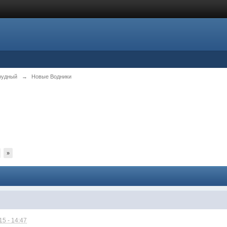
рудный
→
Новые Водники
»
5 - 14:47