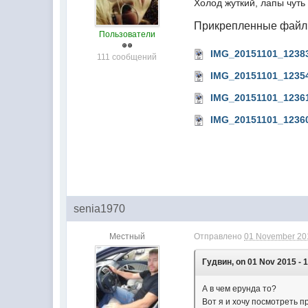
Холод жуткий, лапы чуть
Прикрепленные фай
Пользователи
IMG_20151101_12383
111 сообщений
IMG_20151101_12354
IMG_20151101_12361
IMG_20151101_12360
senia1970
Местный
Отправлено
01 November 201
Гудвин, on 01 Nov 2015 - 1
А в чем ерунда то?
Вот я и хочу посмотреть п