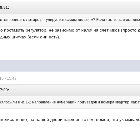
8:51:
о отопление в квартире регулируется самим жильцом? Если так, то там должны
поставить регулятор, не зависимо от наличия счетчиков (просто 
дных щитках (если они есть).
5 - 15:49
07:09:
нялось ли в кк. 1-2 направление нумерации подъездов и номера квартир, как
ялись точно, на нашей двери наклеен тот же номер, что указывалс