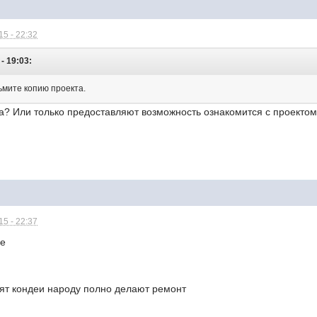
5 - 22:32
- 19:03:
зьмите копию проекта.
та? Или только предоставляют возможность ознакомится с проекто
5 - 22:37
се
сят кондеи народу полно делают ремонт