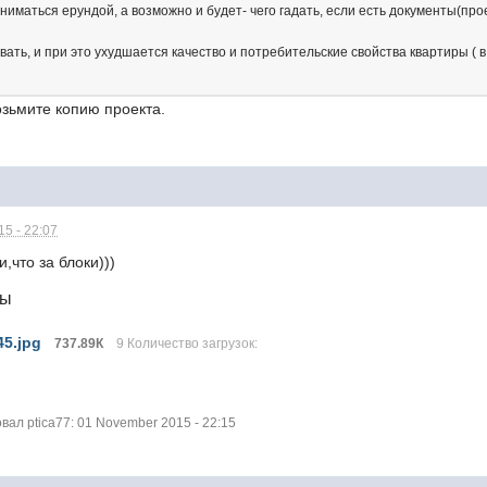
иматься ерундой, а возможно и будет- чего гадать, если есть документы(про
вать, и при это ухудшается качество и потребительские свойства квартиры (
возьмите копию проекта.
5 - 22:07
,что за блоки)))
лы
5.jpg
737.89К
9 Количество загрузок:
ал ptica77: 01 November 2015 - 22:15