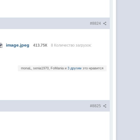
#8824
image.jpeg
413.75К
8 Количество загрузок:
monaL, senia1970, FoMania и
3 другим
это нравится
#8825