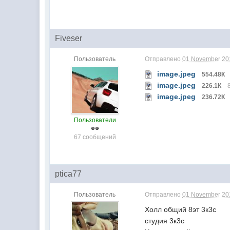
Fiveser
Пользователь
Отправлено
01 November 201
image.jpeg
554.48К
image.jpeg
226.1К
image.jpeg
236.72К
Пользователи
67 сообщений
ptica77
Пользователь
Отправлено
01 November 201
Холл общий 8эт 3к3с
студия 3к3с