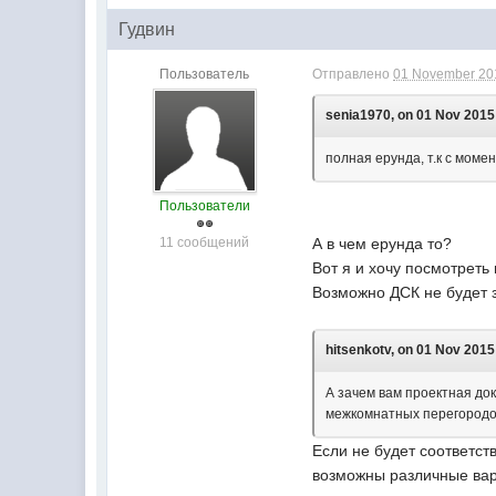
Гудвин
Пользователь
Отправлено
01 November 201
senia1970, on 01 Nov 2015 
полная ерунда, т.к с моме
Пользователи
11 сообщений
А в чем ерунда то?
Вот я и хочу посмотреть
Возможно ДСК не будет з
hitsenkotv, on 01 Nov 2015 
А зачем вам проектная док
межкомнатных перегородок
Если не будет соответст
возможны различные вар