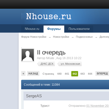
Nhouse.ru
Форумы
Пользователи
Форум Новостройки
→
Новостройки
→
Подмосковье
→
Долгоп
.
II очередь
Автор
NKate
,
Aug 16 2013 10:22
ДУКС ДСК
ул. Московская
«
НАЗАД
ВПЕРЕД
Страниц
440
441
442
443
444
Сообщений в теме: 11084
SergeAS
Турист
Отправлено
01 November 201