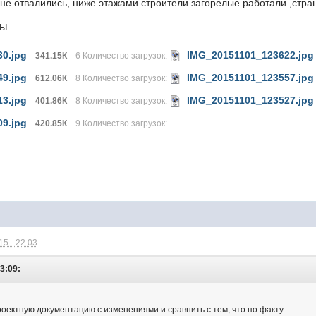
 не отвалились, ниже этажами строители загорелые работали ,стра
лы
0.jpg
IMG_20151101_123622.jpg
341.15К
6 Количество загрузок:
9.jpg
IMG_20151101_123557.jpg
612.06К
8 Количество загрузок:
3.jpg
IMG_20151101_123527.jpg
401.86К
8 Количество загрузок:
9.jpg
420.85К
9 Количество загрузок:
5 - 22:03
3:09:
роектную документацию с изменениями и сравнить с тем, что по факту.