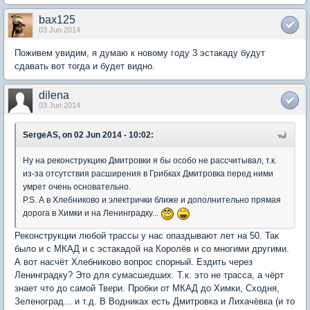
bax125
03 Jun 2014
Поживем увидим, я думаю к новому году 3 эстакаду будут
сдавать вот тогда и будет видно.
dilena
03 Jun 2014
SergeAS, on 02 Jun 2014 - 10:02:
Ну на реконструкцию Дмитровки я бы особо не рассчитывал, т.к.
из-за отсутствия расширения в Грибках Дмитровка перед ними
умрет очень основательно.
P.S. А в Хлебниково и электрички ближе и дополнительно прямая
дорога в Химки и на Ленинградку...
Реконструкции любой трассы у нас опаздывают лет на 50. Так
было и с МКАД и с эстакадой на Королёв и со многими другими.
А вот насчёт Хлебниково вопрос спорный. Ездить через
Ленинградку? Это для сумасшедших. Т.к. это не трасса, а чёрт
знает что до самой Твери. Пробки от МКАД до Химки, Сходня,
Зеленоград... и т.д. В Водниках есть Дмитровка и Лихачёвка (и то