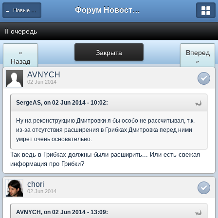
Форум Новостройки
← Новые Водники
II очередь
«
Закрыта
Вперед
Назад
»
AVNYCH
02 Jun 2014
SergeAS, on 02 Jun 2014 - 10:02:
Ну на реконструкцию Дмитровки я бы особо не рассчитывал, т.к.
из-за отсутствия расширения в Грибках Дмитровка перед ними
умрет очень основательно.
Так ведь в Грибках должны были расширить... Или есть свежая
информация про Грибки?
chori
02 Jun 2014
AVNYCH, on 02 Jun 2014 - 13:09: