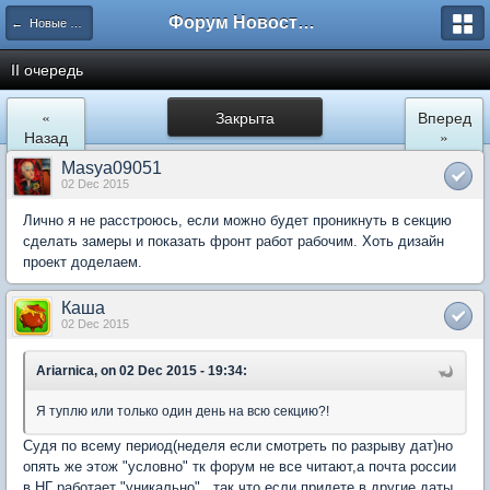
Форум Новостройки
← Новые Водники
II очередь
«
Закрыта
Вперед
Назад
»
Masya09051
02 Dec 2015
Лично я не расстроюсь, если можно будет проникнуть в секцию
сделать замеры и показать фронт работ рабочим. Хоть дизайн
проект доделаем.
Каша
02 Dec 2015
Ariarnica, on 02 Dec 2015 - 19:34:
Я туплю или только один день на всю секцию?!
Судя по всему период(неделя если смотреть по разрыву дат)но
опять же этож "условно" тк форум не все читают,а почта россии
в НГ работает "уникально"...так что если придете в другие даты