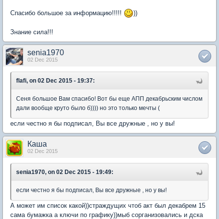
Спасибо большое за информацию!!!!!
))
Знание сила!!!
senia1970
02 Dec 2015
flafi, on 02 Dec 2015 - 19:37:
Сеня большое Вам спасибо! Вот бы еще АПП декабрьским числом
дали вообще круто было б)))) но это только мечты (
если честно я бы подписал, Вы все дружные , но у вы!
Каша
02 Dec 2015
senia1970, on 02 Dec 2015 - 19:49:
если честно я бы подписал, Вы все дружные , но у вы!
А может им список какой))страждущих чтоб акт был декабрем 15
сама бумажка а ключи по графику))мыб сорганизовались и дска