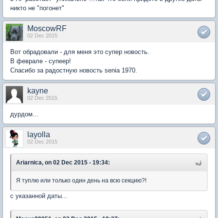
никто не "погонет"
MoscowRF
02 Dec 2015
Вот обрадовали - для меня это супер новость.
В феврале - супеер!
Спасибо за радостную новость senia 1970.
kayne
02 Dec 2015
дурдом...
layolla
02 Dec 2015
Ariarnica, on 02 Dec 2015 - 19:34:
Я туплю или только один день на всю секцию?!
с указанной даты...