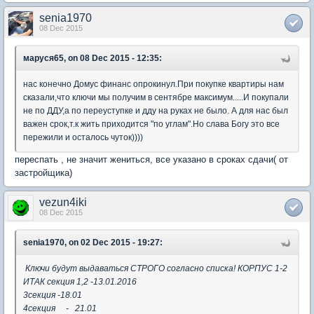
senia1970
08 Dec 2015
маруся65, on 08 Dec 2015 - 12:35:
нас конечно Домус финанс опрокинул.При покупке квартиры нам
сказали,что ключи мы получим в сентябре максимум.....И покупали
не по ДДУ,а по переуступке и дду на руках не было. А для нас был
важен срок,т.к жить приходится "по углам".Но слава Богу это все
пережили и осталось чуток))))
переспать , не значит жениться, все указано в сроках сдачи( от
застройщика)
vezun4iki
08 Dec 2015
senia1970, on 02 Dec 2015 - 19:27:
Ключи будут выдаваться СТРОГО согласно списка! КОРПУС 1-2
ИТАК секция 1,2 -13.01.2016
3секция -18.01
4секция - 21.01