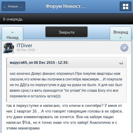
Форум Новостройки
← Новые Водники
II очередь
«
Закрыта
Вперед
Назад
»
ITDiver
08 Dec 2015
маруся65, on 08 Dec 2015 - 12:35:
нас конечно Домус финанс опрокинул.При покупке квартиры нам
сказали,что ключи мы получим в сентябре максимум.....И покупали
не по ДДУ,а по переуступке и дду на руках не было. А для нас был
важен срок,т.к жить приходится "по углам".Но слава Богу это все
пережили и осталось чуток))))
так в переуступке и написано, что ключи в сентябре? У меня от
них 1 квартал 16....А что говорят говорящие головы в их офисе,
это даже комментировать не хочется. Вон на заборе пацан
написал $%&, но я точно знаю что это забор! Аналогично и с
этими манагерами.