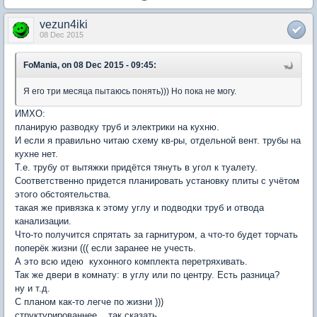
vezun4iki
08 Dec 2015
FoMania, on 08 Dec 2015 - 09:45:
Я его три месяца пытаюсь понять))) Но пока не могу.
ИМХО:
планирую разводку труб и электрики на кухню.
И если я правильно читаю схему кв-ры, отдельной вент. трубы на
кухне нет.
Т.е. трубу от вытяжки придётся тянуть в угол к туалету.
Соответственно придется планировать установку плиты с учётом
этого обстоятельства.
такая же привязка к этому углу и подводки труб и отвода
канализации.
Что-то получится спрятать за гарнитуром, а что-то будет торчать
поперёк жизни ((( если заранее не учесть.
А это всю идею кухонного комплекта перетряхивать.
Так же двери в комнату: в углу или по центру. Есть разница?
ну и т.д.
С планом как-то легче по жизни )))
структурированнее....так сказать....