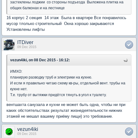
застеклены лоджии со стороны подъезда Выложена плитка на
общих балконах и на лестнице
16 корпус 2 секция 14 этаж Была в квартире Все понравилось
мусор тлолько строительный Окна хорошо закрываются
Установлены лифты
ITDiver
09 Dec 2015
vezun4iki, on 08 Dec 2015 - 16:12:
ИМХО:
планирую разводку труб и электрики на кухню.
И если я правильно читаю схему кв-ры, отдельной вент. трубы на
кухне нет.
Т.е. трубу от вытяжки придётся тянуть в угол к туалету.
вентшахта санузала и кухни не может быть одна, чтобы ни при
каких обстоятельствах результат жизнедеятельности нижних
этажей не мешал вашему приёму пищи) это требование.
vezun4iki
09 Dec 2015