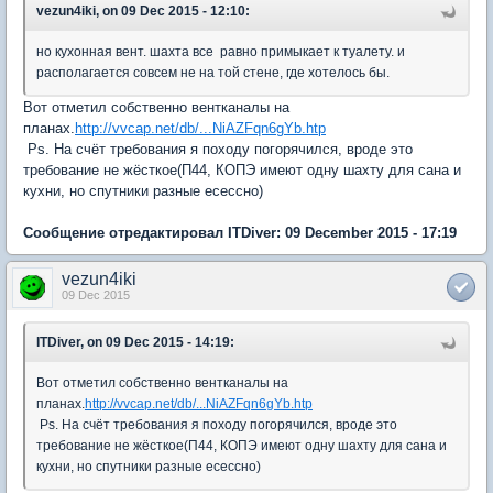
vezun4iki, on 09 Dec 2015 - 12:10:
но кухонная вент. шахта все равно примыкает к туалету. и
располагается совсем не на той стене, где хотелось бы.
Вот отметил собственно вентканалы на
планах.
http://vvcap.net/db/...NiAZFqn6gYb.htp
Ps. На счёт требования я походу погорячился, вроде это
требование не жёсткое(П44, КОПЭ имеют одну шахту для сана и
кухни, но спутники разные есессно)
Сообщение отредактировал ITDiver: 09 December 2015 - 17:19
vezun4iki
09 Dec 2015
ITDiver, on 09 Dec 2015 - 14:19:
Вот отметил собственно вентканалы на
планах.
http://vvcap.net/db/...NiAZFqn6gYb.htp
Ps. На счёт требования я походу погорячился, вроде это
требование не жёсткое(П44, КОПЭ имеют одну шахту для сана и
кухни, но спутники разные есессно)