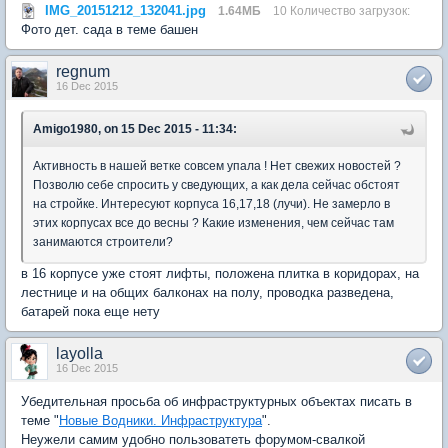
IMG_20151212_132041.jpg
1.64МБ
10 Количество загрузок:
Фото дет. сада в теме башен
regnum
16 Dec 2015
Amigo1980, on 15 Dec 2015 - 11:34:
Активность в нашей ветке совсем упала ! Нет свежих новостей ?
Позволю себе спросить у сведующих, а как дела сейчас обстоят
на стройке. Интересуют корпуса 16,17,18 (лучи). Не замерло в
этих корпусах все до весны ? Какие изменения, чем сейчас там
занимаются строители?
в 16 корпусе уже стоят лифты, положена плитка в коридорах, на
лестнице и на общих балконах на полу, проводка разведена,
батарей пока еще нету
layolla
16 Dec 2015
Убедительная просьба об инфраструктурных объектах писать в
теме "
Новые Водники. Инфраструктура
".
Неужели самим удобно пользоватеть форумом-свалкой