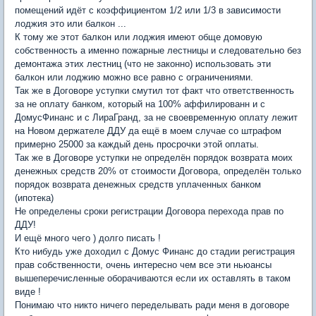
помещений идёт с коэффициентом 1/2 или 1/3 в зависимости
лоджия это или балкон ...
К тому же этот балкон или лоджия имеют обще домовую
собственность а именно пожарные лестницы и следовательно без
демонтажа этих лестниц (что не законно) использовать эти
балкон или лоджию можно все равно с ограничениями.
Так же в Договоре уступки смутил тот факт что ответственность
за не оплату банком, который на 100% аффилированн и с
ДомусФинанс и с ЛираГранд, за не своевременную оплату лежит
на Новом держателе ДДУ да ещё в моем случае со штрафом
примерно 25000 за каждый день просрочки этой оплаты.
Так же в Договоре уступки не определён порядок возврата моих
денежных средств 20% от стоимости Договора, определён только
порядок возврата денежных средств уплаченных банком
(ипотека)
Не определены сроки регистрации Договора перехода прав по
ДДУ!
И ещё много чего ) долго писать !
Кто нибудь уже доходил с Домус Финанс до стадии регистрация
прав собственности, очень интересно чем все эти ньюансы
вышеперечисленные оборачиваются если их оставлять в таком
виде !
Понимаю что никто ничего переделывать ради меня в договоре