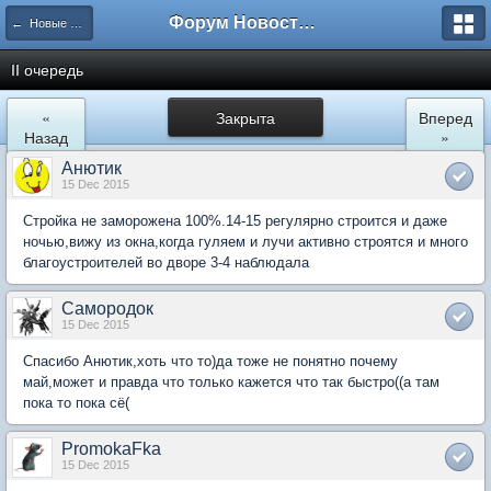
Форум Новостройки
← Новые Водники
II очередь
«
Закрыта
Вперед
Назад
»
Анютик
15 Dec 2015
Стройка не заморожена 100%.14-15 регулярно строится и даже
ночью,вижу из окна,когда гуляем и лучи активно строятся и много
благоустроителей во дворе 3-4 наблюдала
Самородок
15 Dec 2015
Спасибо Анютик,хоть что то)да тоже не понятно почему
май,может и правда что только кажется что так быстро((а там
пока то пока сё(
PromokaFka
15 Dec 2015