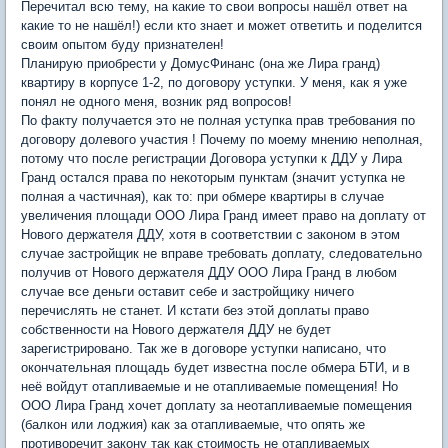
Перечитал всю тему, на какие то свои вопросы нашёл ответ на
какие то не нашёл!) если кто знает и может ответить и поделится
своим опытом буду признателен!
Планирую приобрести у ДомусФинанс (она же Лира гранд)
квартиру в корпусе 1-2, по договору уступки. У меня, как я уже
понял не одного меня, возник ряд вопросов!
По факту получается это не полная уступка прав требования по
договору долевого участия ! Почему по моему мнению неполная,
потому что после регистрации Договора уступки к ДДУ у Лира
Гранд остался права по некоторым пунктам (значит уступка не
полная а частичная), как то: при обмере квартиры в случае
увеличения площади ООО Лира Гранд имеет право на доплату от
Нового держателя ДДУ, хотя в соответствии с законом в этом
случае застройщик не вправе требовать доплату, следовательно
получив от Нового держателя ДДУ ООО Лира Гранд в любом
случае все деньги оставит себе и застройщику ничего
перечислять не станет. И кстати без этой доплаты право
собственности на Нового держателя ДДУ не будет
зарегистрировано. Так же в договоре уступки написано, что
окончательная площадь будет известна после обмера БТИ, и в
неё войдут отапливаемые и не отапливаемые помещения! Но
ООО Лира Гранд хочет доплату за неотапливаемые помещения
(балкон или лоджия) как за отапливаемые, что опять же
противоречит закону так как стоимость не отапливаемых