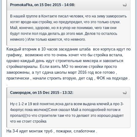
PromokaFka, on 15 Dec 2015 - 14:08:
В нашей группе в Контакте писал человек, что на зиму заморозить
хотят вроде-как стройку, но предупредил, что это только слухи.
Май, конечно, здорово, но я в упор не понимаю, чего там они
будут почти пол года делать до этого мая. Делов то осталось
немного ) Или только кажется, что немного.
Каждый вторник в 10 часов заседание штаба все корпуса идут по
графику, возможно кто то очень хочет что бы стройка встала,
однако каждый день идут строительные миксера и завозиться
стройматериалы. Если взять МО то многие стройки просто
заморожены, а тут сдача школы март 2016 год все готово ,
практически , начали строить вторую, дет сад , ФОК на подходе .
.
Самородок, on 15 Dec 2015 - 13:32:
Ну с 1-2 и 19 всё понятно,ясна дата всем выдача ключей,а про 3-
4корпус пока молчок((Сеня сказал Май а поподробней потом и
пропал(((то что строители там что то делают это хорошо,радует
что не стоит стройка
На 3-4 идет монтаж труб , пожарки, слаботочки .