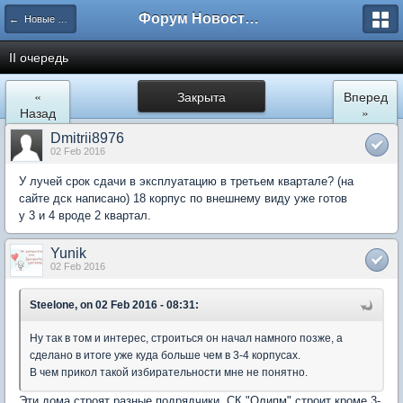
Форум Новостройки
← Новые Водники
II очередь
«
Закрыта
Вперед
Назад
»
Dmitrii8976
02 Feb 2016
У лучей срок сдачи в эксплуатацию в третьем квартале? (на
сайте дск написано) 18 корпус по внешнему виду уже готов
у 3 и 4 вроде 2 квартал.
Yunik
02 Feb 2016
Steelone, on 02 Feb 2016 - 08:31:
Ну так в том и интерес, строиться он начал намного позже, а
сделано в итоге уже куда больше чем в 3-4 корпусах.
В чем прикол такой избирательности мне не понятно.
Эти дома строят разные подрядчики. СК "Олипм" строит кроме 3-