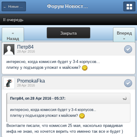
Форум Новостройки
← Новые Водники
II очередь
«
Закрыта
Вперед
Назад
»
Петр84
28 Apr 2016
интересно, когда комиссия будет у 3-4 корпусов...
плитку у подъездов уложат к майским?
PromokaFka
28 Apr 2016
Петр84, on 28 Apr 2016 - 05:37:
интересно, когда комиссия будет у 3-4 корпусов...
плитку у подъездов уложат к майским?
Вконтакте писали, что комиссия 25 мая, насколько правдивая
инфа не знаю, но хочется верить что именно так все и будет )