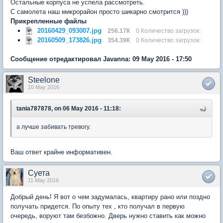
Остальные корпуса не успела рассмотреть.
С самолета наш микрорайон просто шикарно смотрится )))
Прикрепленные файлы
20160429_093007.jpg
256.17К
0 Количество загрузок:
20160509_173826.jpg
354.39К
0 Количество загрузок:
Сообщение отредактировал Javanna: 09 May 2016 - 17:50
Steelone
10 May 2016
tania787878, on 06 May 2016 - 11:18:
а лучше забивать тревогу.
Ваш ответ крайне информативен.
Суета
11 May 2016
Добрый день! Я вот о чем задумалась, квартиру рано или поздно
получать придется. По опыту тех , кто получал в первую
очередь, воруют там безбожно. Дверь нужно ставить как можно