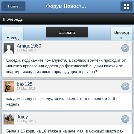
Форум Новостройки
← Новые Водники
II очередь
«
Закрыта
Вперед
Назад
»
Amigo1980
17 May 2016
Соседи, подскажите пожалуйста, а сколько времени проходит от
момента присвоения адреса до фактической выдачи ключей от
квартир, исходя из опыта предыдущих корпусов?
bax125
17 May 2016
как дом введут в эксплуатацию после этого в среднем 3 -6
недель
Juicy
17 May 2016
Была в 16 корп. на 16 этаже в начале мая, в боковых квартирах