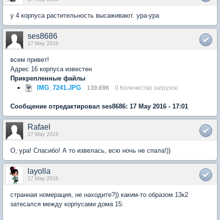
у 4 корпуса растительность высаживают. ура-ура
ses8686
17 May 2016
всем привет!
Адрес 16 корпуса известен
Прикрепленные файлы
IMG_7241.JPG
139.69К
0 Количество загрузок:
Сообщение отредактировал ses8686: 17 May 2016 - 17:01
Rafael
17 May 2016
О, ура! Спасибо! А то извелась, всю ночь не спала!))
layolla
17 May 2016
странная номерация, не находите?)) каким-то образом 13к2
затесался между корпусами дома 15: