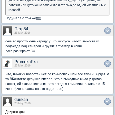
убрать эти турникеты и ковровыбивалки?)))пусть уж лучше две
лавочки или кустики,но зачем это и столько,по одной хватило бы с
головой
Подумала о том же)))))
Петр84
23 May 2016
сейчас просто куча народу у 3го корпуса. что-то выносят из
подъезда под камерой и грузят в трактор в ковш.
уже разбирают. )))
PromokaFka
23 May 2016
Что, никаких новостей нет по комиссию? Или все таки 25 будет. А
то ВКонтакте девушка писала, что в выходные была у домов
наших, ей сказал ключник, что сегодня комисиия, а ключи с 15
июня (очень охота на это надеяться)
durikan
23 May 2016
Доброго дня.