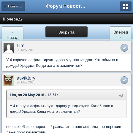
Форум Новостройки
← Новые Водники
II очередь
«
Закрыта
Вперед
Назад
»
Lim
20 May 2016
У 4 корпуса асфальтируют дорогу у подъездов. Как обычно в
дождь! Уродцы. Когда же это закончится?
asviktory
20 May 2016
Lim, on 20 May 2016 - 12:51:
У 4 корпуса асфальтируют дорогу у подъездов. Как обычно в
дождь! Уродцы. Когда же это закончится?
все как обычно через ....! развалится наш асфальт, не пережив
даже пору ремонтов(((