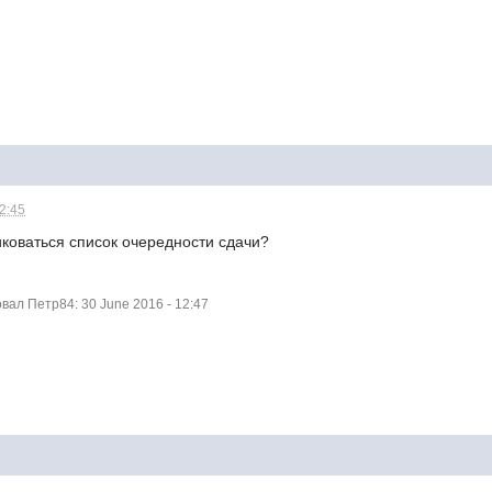
12:45
ликоваться список очередности сдачи?
ал Петр84: 30 June 2016 - 12:47