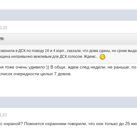
10:39
29:
звонила в ДСК по поводу 16 и 4 корп., сказали, что дома сданы, но сроки вы
нщина непривычно вежливым для ДСК голосом. Ждемс...
ня тоже очень удивило )) В обще, ждем след недели, не раньше, по
 список очередности целых 7 домов.
1:33
то с охраной? Помнится охранники говорили, что они только до 25 и