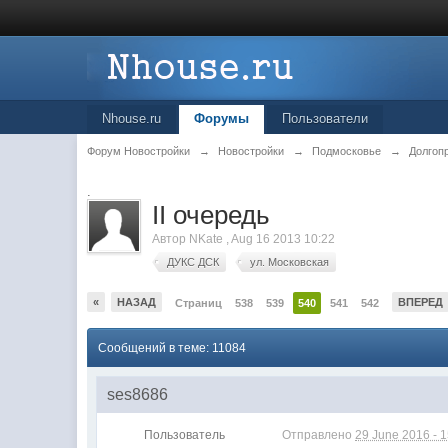
Nhouse.ru
Форумы
Пользователи
Форум Новостройки
→
Новостройки
→
Подмосковье
→
Долгоп
.
II очередь
Автор
NKate
,
Aug 16 2013 10:22
ДУКС ДСК
ул. Московская
«
НАЗАД
ВПЕРЕД
Страниц
538
539
540
541
542
Сообщений в теме: 11084
ses8686
Пользователь
Отправлено
29 June 2016 - 