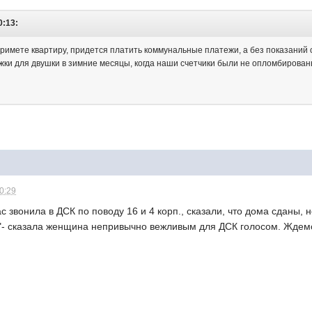
0:13:
 примете квартиру, придется платить коммунальные платежи, а без показаний 
жки для двушки в зимние месяцы, когда наши счетчики были не опломбированы
10:29
с звонила в ДСК по поводу 16 и 4 корп., сказали, что дома сданы,
- сказала женщина непривычно вежливым для ДСК голосом. Ждемс