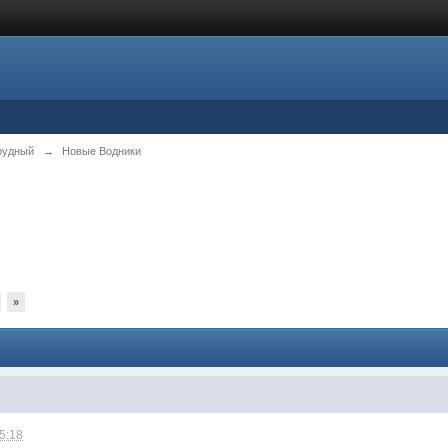
рудный
→
Новые Водники
»
15:18