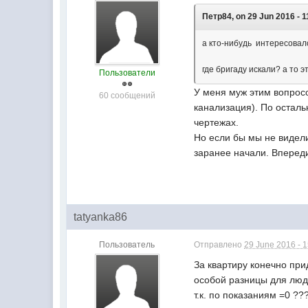
Петр84, on 29 Jun 2016 - 1
а кто-нибудь интересовалс
где бригаду искали? а то э
Пользователи
У меня муж этим вопросо
60 сообщений
канализация). По осталь
чертежах.
Но если бы мы не видели
заранее начали. Вперед
tatyanka86
Пользователь
Отправлено
29 June 2016 - 
За квартиру конечно прид
особой разницы для люде
т.к. по показаниям =0 ?