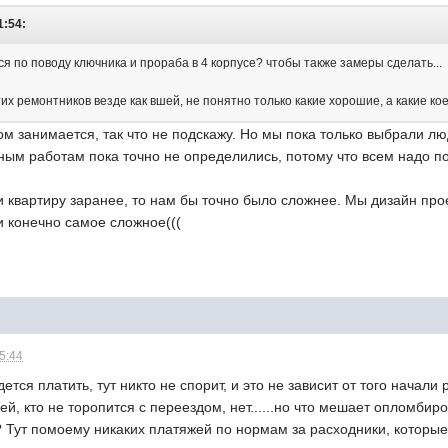
1:54:
я по поводу ключника и прораба в 4 корпусе? чтобы также замеры сделать...
тих ремонтников везде как вшей, не понятно только какие хорошие, а какие кое
м занимается, так что не подскажу. Но мы пока только выбрали лю
ным работам пока точно не определились, потому что всем надо по
 квартиру заранее, то нам бы точно было сложнее. Мы дизайн про
и конечно самое сложное(((
15:44
ется платить, тут никто не спорит, и это не зависит от того начали
й, кто не торопится с переездом, нет......но что мешает опломбиро
?? Тут помоему никаких платяжей по нормам за расходники, которые 