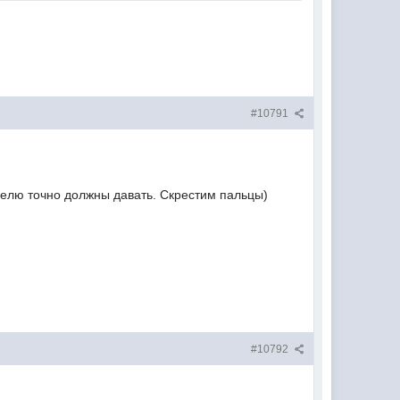
#10791
елю точно должны давать. Скрестим пальцы)
#10792