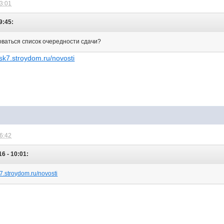
13:01
9:45:
коваться список очередности сдачи?
dsk7.stroydom.ru/novosti
16:42
6 - 10:01:
k7.stroydom.ru/novosti